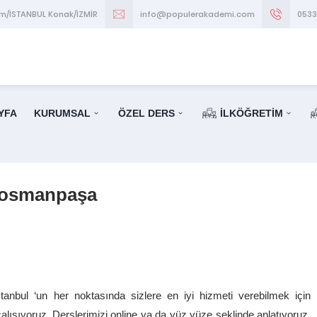
im/İSTANBUL Konak/İZMİR
info@populerakademi.com
053
YFA
KURUMSAL
ÖZEL DERS
İLKÖĞRETİM
iosmanpaşa
nbul ‘un her noktasında sizlere en iyi hizmeti verebilmek için
çalışıyoruz. Derslerimizi online ya da yüz yüze şeklinde anlatıyoruz.