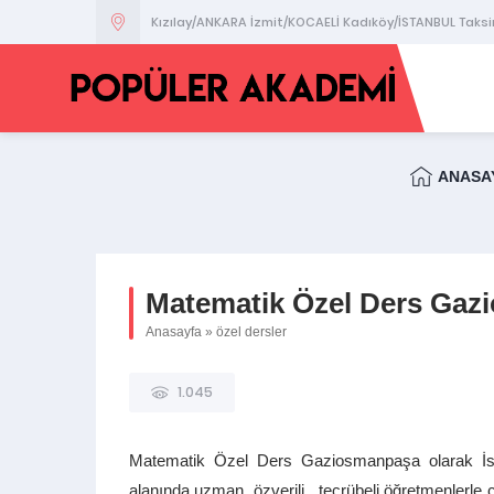
Kızılay/ANKARA İzmit/KOCAELİ Kadıköy/İSTANBUL Taks
ANASA
Matematik Özel Ders Gaz
Anasayfa
»
özel dersler
1.045
Matematik Özel Ders Gaziosmanpaşa olarak İsta
alanında uzman ,özverili , tecrübeli öğretmenlerle 