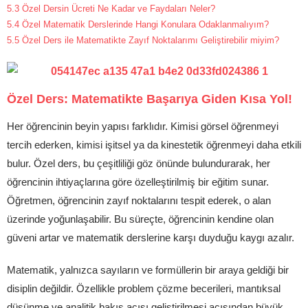
5.3
Özel Dersin Ücreti Ne Kadar ve Faydaları Neler?
5.4
Özel Matematik Derslerinde Hangi Konulara Odaklanmalıyım?
5.5
Özel Ders ile Matematikte Zayıf Noktalarımı Geliştirebilir miyim?
Özel Ders: Matematikte Başarıya Giden Kısa Yol!
Her öğrencinin beyin yapısı farklıdır. Kimisi görsel öğrenmeyi
tercih ederken, kimisi işitsel ya da kinestetik öğrenmeyi daha etkili
bulur. Özel ders, bu çeşitliliği göz önünde bulundurarak, her
öğrencinin ihtiyaçlarına göre özelleştirilmiş bir eğitim sunar.
Öğretmen, öğrencinin zayıf noktalarını tespit ederek, o alan
üzerinde yoğunlaşabilir. Bu süreçte, öğrencinin kendine olan
güveni artar ve matematik derslerine karşı duyduğu kaygı azalır.
Matematik, yalnızca sayıların ve formüllerin bir araya geldiği bir
disiplin değildir. Özellikle problem çözme becerileri, mantıksal
düşünme ve analitik bakış açısı geliştirilmesi açısından büyük