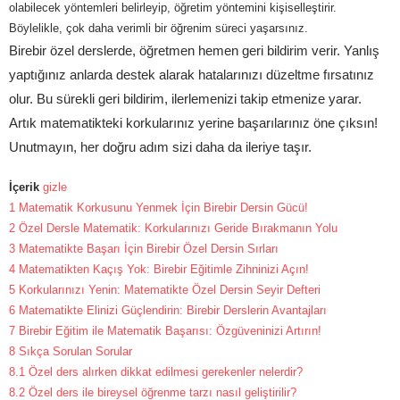
olabilecek yöntemleri belirleyip, öğretim yöntemini kişiselleştirir.
Böylelikle, çok daha verimli bir öğrenim süreci yaşarsınız.
Birebir özel derslerde, öğretmen hemen geri bildirim verir. Yanlış
yaptığınız anlarda destek alarak hatalarınızı düzeltme fırsatınız
olur. Bu sürekli geri bildirim, ilerlemenizi takip etmenize yarar.
Artık matematikteki korkularınız yerine başarılarınız öne çıksın!
Unutmayın, her doğru adım sizi daha da ileriye taşır.
İçerik
gizle
1
Matematik Korkusunu Yenmek İçin Birebir Dersin Gücü!
2
Özel Dersle Matematik: Korkularınızı Geride Bırakmanın Yolu
3
Matematikte Başarı İçin Birebir Özel Dersin Sırları
4
Matematikten Kaçış Yok: Birebir Eğitimle Zihninizi Açın!
5
Korkularınızı Yenin: Matematikte Özel Dersin Seyir Defteri
6
Matematikte Elinizi Güçlendirin: Birebir Derslerin Avantajları
7
Birebir Eğitim ile Matematik Başarısı: Özgüveninizi Artırın!
8
Sıkça Sorulan Sorular
8.1
Özel ders alırken dikkat edilmesi gerekenler nelerdir?
8.2
Özel ders ile bireysel öğrenme tarzı nasıl geliştirilir?