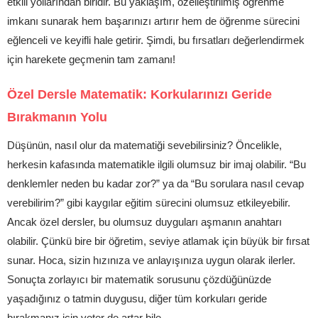
etkili yollarından biridir. Bu yaklaşım, özelleştirilmiş öğrenme
imkanı sunarak hem başarınızı artırır hem de öğrenme sürecini
eğlenceli ve keyifli hale getirir. Şimdi, bu fırsatları değerlendirmek
için harekete geçmenin tam zamanı!
Özel Dersle Matematik: Korkularınızı Geride
Bırakmanın Yolu
Düşünün, nasıl olur da matematiği sevebilirsiniz? Öncelikle,
herkesin kafasında matematikle ilgili olumsuz bir imaj olabilir. “Bu
denklemler neden bu kadar zor?” ya da “Bu sorulara nasıl cevap
verebilirim?” gibi kaygılar eğitim sürecini olumsuz etkileyebilir.
Ancak özel dersler, bu olumsuz duyguları aşmanın anahtarı
olabilir. Çünkü bire bir öğretim, seviye atlamak için büyük bir fırsat
sunar. Hoca, sizin hızınıza ve anlayışınıza uygun olarak ilerler.
Sonuçta zorlayıcı bir matematik sorusunu çözdüğünüzde
yaşadığınız o tatmin duygusu, diğer tüm korkuları geride
bırakmanız için yeter de artar bile.