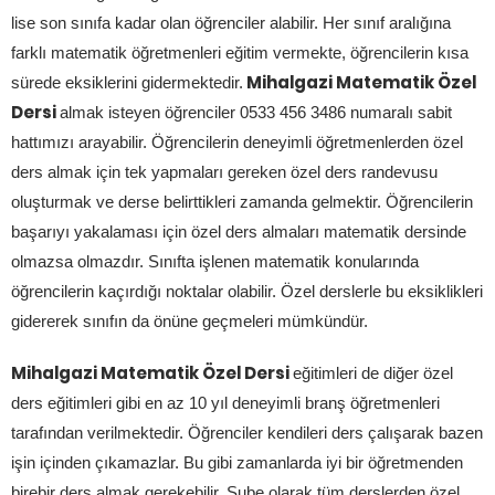
lise son sınıfa kadar olan öğrenciler alabilir. Her sınıf aralığına
farklı matematik öğretmenleri eğitim vermekte, öğrencilerin kısa
Mihalgazi Matematik Özel
sürede eksiklerini gidermektedir.
Dersi
almak isteyen öğrenciler 0533 456 3486 numaralı sabit
hattımızı arayabilir. Öğrencilerin deneyimli öğretmenlerden özel
ders almak için tek yapmaları gereken özel ders randevusu
oluşturmak ve derse belirttikleri zamanda gelmektir. Öğrencilerin
başarıyı yakalaması için özel ders almaları matematik dersinde
olmazsa olmazdır. Sınıfta işlenen matematik konularında
öğrencilerin kaçırdığı noktalar olabilir. Özel derslerle bu eksiklikleri
gidererek sınıfın da önüne geçmeleri mümkündür.
Mihalgazi Matematik Özel Dersi
eğitimleri de diğer özel
ders eğitimleri gibi en az 10 yıl deneyimli branş öğretmenleri
tarafından verilmektedir. Öğrenciler kendileri ders çalışarak bazen
işin içinden çıkamazlar. Bu gibi zamanlarda iyi bir öğretmenden
birebir ders almak gerekebilir. Şube olarak tüm derslerden özel