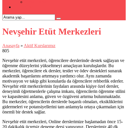
Kpss Kursu
İLETİŞİM
Nevşehir Etüt Merkezleri
Anasayfa
»
Aktif Kurslarımız
805
Nevşehir etüt merkezleri, öğrencilere derslerinde destek sağlayan ve
öğrenme düzeylerini yükseltmeyi amaçlayan kuruluşlardır. Bu
merkezler, öğrencilere ek dersler, testler ve ödev destekleri sunarak
akademik başarılarını artırmaya yardımcı olur. Aynı zamanda
motivasyon ve takip gibi konularda da öğrencilere rehberlik ederler.
Nevşehir etüt merkezlerinin faydaları arasında kişiye özel dersler,
deneyimli öğretmenlerle çalışma imkanı, öğrencilerin öğrenme stilini
ve kapasitesini anlama, güven ve özgüveni artırma bulunmaktadır.
Bu merkezler, öğrencilerin derslerde başarılı olmaları, eksikliklerini
gidermeleri ve potansiyellerini tam anlamıyla ortaya çıkarmaları için
önemli bir destek sağlar.
Nevşehir etüt merkezleri, Online derslerimize başlamadan önce 15-
20 dakikalık ücretsiz deneme dersi yapıyoruz. Derslerimiz 40 dk