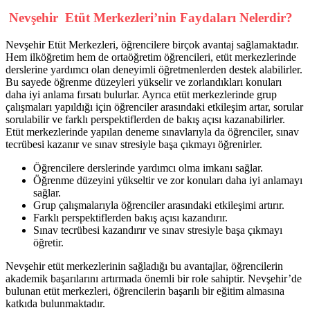
Nevşehir Etüt Merkezleri’nin Faydaları Nelerdir?
Nevşehir Etüt Merkezleri, öğrencilere birçok avantaj sağlamaktadır.
Hem ilköğretim hem de ortaöğretim öğrencileri, etüt merkezlerinde
derslerine yardımcı olan deneyimli öğretmenlerden destek alabilirler.
Bu sayede öğrenme düzeyleri yükselir ve zorlandıkları konuları
daha iyi anlama fırsatı bulurlar. Ayrıca etüt merkezlerinde grup
çalışmaları yapıldığı için öğrenciler arasındaki etkileşim artar, sorular
sorulabilir ve farklı perspektiflerden de bakış açısı kazanabilirler.
Etüt merkezlerinde yapılan deneme sınavlarıyla da öğrenciler, sınav
tecrübesi kazanır ve sınav stresiyle başa çıkmayı öğrenirler.
Öğrencilere derslerinde yardımcı olma imkanı sağlar.
Öğrenme düzeyini yükseltir ve zor konuları daha iyi anlamayı
sağlar.
Grup çalışmalarıyla öğrenciler arasındaki etkileşimi artırır.
Farklı perspektiflerden bakış açısı kazandırır.
Sınav tecrübesi kazandırır ve sınav stresiyle başa çıkmayı
öğretir.
Nevşehir etüt merkezlerinin sağladığı bu avantajlar, öğrencilerin
akademik başarılarını artırmada önemli bir role sahiptir. Nevşehir’de
bulunan etüt merkezleri, öğrencilerin başarılı bir eğitim almasına
katkıda bulunmaktadır.