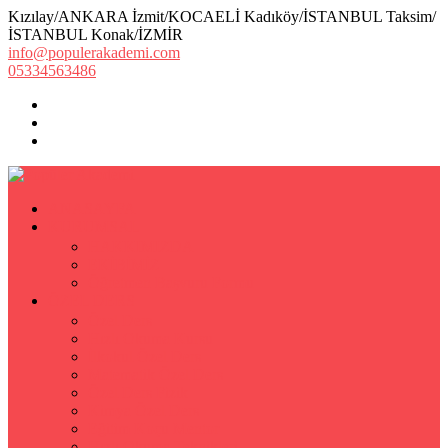
Kızılay/ANKARA İzmit/KOCAELİ Kadıköy/İSTANBUL Taksim/
İSTANBUL Konak/İZMİR
info@populerakademi.com
05334563486
ANASAYFA
KURUMSAL
HAKKIMIZDA
EKİBİMİZ
Öğretmen Başvuru Formu
ÖZEL DERS
Özel Ders
Hızlı Okuma Kursu
İlkokul Özel Ders
Matematik Özel Ders
Özel Ders Fizik
Kimya Özel Ders
Eğitim Koçu Mentor
Hızlı Okuma Teknikleri