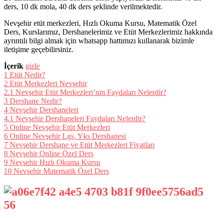
ders, 10 dk mola, 40 dk ders şeklinde verilmektedir.
Nevşehir etüt merkezleri, Hızlı Okuma Kursu, Matematik Özel
Ders, Kurslarımız, Dershanelerimiz ve Etüt Merkezlerimiz hakkında
ayrıntılı bilgi almak için whatsapp hattımızı kullanarak bizimle
iletişime geçebilirsiniz.
İçerik
gizle
1
Etüt Nedir?
2
Etüt Merkezleri Nevşehir
2.1
Nevşehir Etüt Merkezleri’nin Faydaları Nelerdir?
3
Dershane Nedir?
4
Nevşehir Dershaneleri
4.1
Nevşehir Dershaneleri Faydaları Nelerdir?
5
Online Nevşehir Etüt Merkezleri
6
Online Nevşehir Lgs, Yks Dershanesi
7
Nevşehir Dershane ve Etüt Merkezleri Fiyatları
8
Nevşehir Online Özel Ders
9
Nevşehir Hızlı Okuma Kursu
10
Nevşehir Matematik Özel Ders