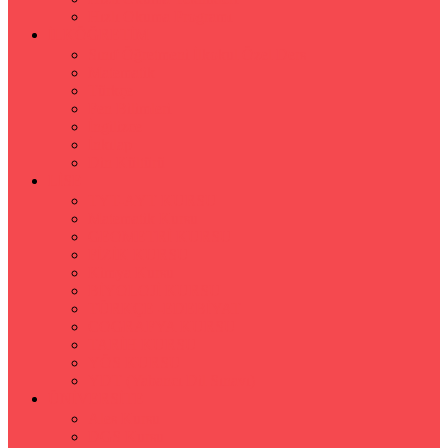
Hızlı Okuma Programı
İLKÖĞRETİM
Sınıf Öğretmeni İlkokul Özel Ders
Matematik
Türkçe
Fen Bilimleri
İngilizce
İnkılap
Din Kültürü
LİSE
TYT-AYT KURSU
Matematik Kursu
GEOMETRİ KURSU
FİZİK KURSU
Kimya Kursu
BİYOLOJİ KURSU
TÜRKÇE -EDEBİYAT
COGRAFYA KURSU
TARİH KURSU
YÖS KURSU
YDT (Yabancı Dil Sınavı)
ÜNİVERSİTE
Ales Kursu
DGS Kursu