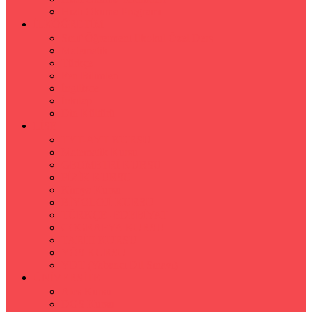
Hızlı Okuma Programı
İLKÖĞRETİM
Sınıf Öğretmeni İlkokul Özel Ders
Matematik
Türkçe
Fen Bilimleri
İngilizce
İnkılap
Din Kültürü
LİSE
TYT-AYT KURSU
Matematik Kursu
GEOMETRİ KURSU
FİZİK KURSU
Kimya Kursu
BİYOLOJİ KURSU
TÜRKÇE -EDEBİYAT
COGRAFYA KURSU
TARİH KURSU
YÖS KURSU
YDT (Yabancı Dil Sınavı)
ÜNİVERSİTE
Ales Kursu
DGS Kursu