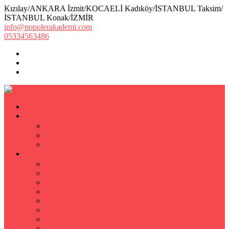
Kızılay/ANKARA İzmit/KOCAELİ Kadıköy/İSTANBUL Taksim/
İSTANBUL Konak/İZMİR
info@populerakademi.com
05334563486
ANASAYFA
KURUMSAL
HAKKIMIZDA
EKİBİMİZ
Öğretmen Başvuru Formu
ÖZEL DERS
Özel Ders
Hızlı Okuma Kursu
İlkokul Özel Ders
Matematik Özel Ders
Özel Ders Fizik
Kimya Özel Ders
Eğitim Koçu Mentor
Hızlı Okuma Teknikleri