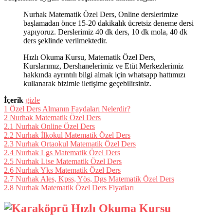
Nurhak Matematik Özel Ders, Online derslerimize
başlamadan önce 15-20 dakikalık ücretsiz deneme dersi
yapıyoruz. Derslerimiz 40 dk ders, 10 dk mola, 40 dk
ders şeklinde verilmektedir.
Hızlı Okuma Kursu, Matematik Özel Ders,
Kurslarımız, Dershanelerimiz ve Etüt Merkezlerimiz
hakkında ayrıntılı bilgi almak için whatsapp hattımızı
kullanarak bizimle iletişime geçebilirsiniz.
İçerik
gizle
1
Özel Ders Almanın Faydaları Nelerdir?
2
Nurhak Matematik Özel Ders
2.1
Nurhak Online Özel Ders
2.2
Nurhak İlkokul Matematik Özel Ders
2.3
Nurhak Ortaokul Matematik Özel Ders
2.4
Nurhak Lgs Matematik Özel Ders
2.5
Nurhak Lise Matematik Özel Ders
2.6
Nurhak Yks Matematik Özel Ders
2.7
Nurhak Ales, Kpss, Yös, Dgs Matematik Özel Ders
2.8
Nurhak Matematik Özel Ders Fiyatları