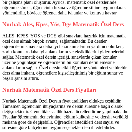
bir çalışma planı oluşturur. Ayrıca, matematik özel derslerinde
öğrenme süreci, öğrencinin hızına ve öğrenme stiline uygun olarak
yönlendirilir, böylece öğrenci daha iyi anlar ve konuyu kavrar.
Nurhak Ales, Kpss, Yös, Dgs Matematik Özel Ders
ALES, KPSS, YÖS ve DGS gibi sınavlara hazırlık için matematik
özel ders almak birçok avantaj sağlamaktadır. Bu dersler,
öğrencilerin sınavlara daha iyi hazırlanmalarına yardımcı olurken,
zorlu konuları daha iyi anlamalarını ve eksikliklerini gidermelerini
sağlar. Matematik özel dersin içeriği, sınavlarda çıkan konular
üzerine yoğunlaşır ve öğrencilerin bu konuları derinlemesine
anlamalarını sağlar. Özel dersin etkili öğretme yöntemleri ve birebir
ders alma imkanı, öğrencilere kişiselleştirilmiş bir eğitim sunar ve
başarı şansını artırır.
Nurhak Matematik Özel Ders Fiyatları
Nurhak Matematik Özel Dersin fiyat aralıkları oldukça çeşitlidir.
Tamamen öğrencinin ihtiyaçlarına ve dersin süresine bağlı olarak
değişmektedir. Genellikle saatlik bazda ücretlendirme yapılmaktadır.
Fiyatlar öğretmenin deneyimine, eğitim kalitesine ve dersin verildiği
mekana göre de değişebilir. Öğrenciler istedikleri ders sayısı ve
süresine göre bütçelerine uygun seçenekleri tercih edebilirler.