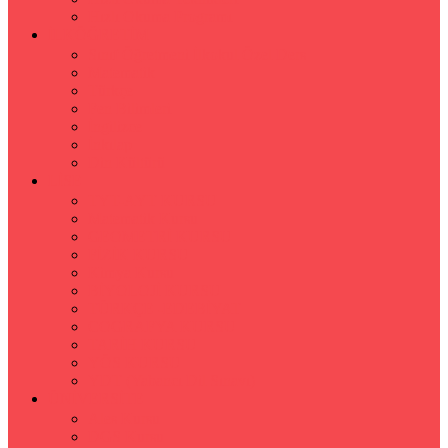
Hızlı Okuma Programı
İLKÖĞRETİM
Sınıf Öğretmeni İlkokul Özel Ders
Matematik
Türkçe
Fen Bilimleri
İngilizce
İnkılap
Din Kültürü
LİSE
TYT-AYT KURSU
Matematik Kursu
GEOMETRİ KURSU
FİZİK KURSU
Kimya Kursu
BİYOLOJİ KURSU
TÜRKÇE -EDEBİYAT
COGRAFYA KURSU
TARİH KURSU
YÖS KURSU
YDT (Yabancı Dil Sınavı)
ÜNİVERSİTE
Ales Kursu
DGS Kursu