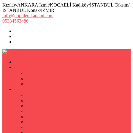
Kızılay/ANKARA İzmit/KOCAELİ Kadıköy/İSTANBUL Taksim/
İSTANBUL Konak/İZMİR
info@populerakademi.com
05334563486
ANASAYFA
KURUMSAL
HAKKIMIZDA
EKİBİMİZ
Öğretmen Başvuru Formu
ÖZEL DERS
Özel Ders
Hızlı Okuma Kursu
İlkokul Özel Ders
Matematik Özel Ders
Özel Ders Fizik
Kimya Özel Ders
Eğitim Koçu Mentor
Hızlı Okuma Teknikleri