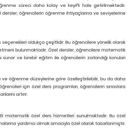
ğrenme süreci daha kolay ve keyifli hale getirilmektedir.
el dersler, öğrencilerin öğrenme ihtiyaçlarına ve seviyelerine
 seçenekleri oldukça çeşitlidir. Bu öğrencilere yönelik olarak
tmeni bulunmaktadır. Özel dersler, öğrencilere matematik
unar ve birebir eğitim ile öğrencilerin zorlandığı konuları
ına ve öğrenme düzeylerine göre özelleştirilebilir, bu da daha
ğrencileri için özel ders programları, öğrencilerin sınavlara
larını artırır.
itli matematik özel ders hizmetleri sunulmaktadır. Bu özel
olmalarına yardımcı olmak amacıyla özel olarak tasarlanmıştır.