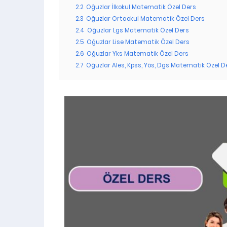
2.2
Oğuzlar İlkokul Matematik Özel Ders
2.3
Oğuzlar Ortaokul Matematik Özel Ders
2.4
Oğuzlar Lgs Matematik Özel Ders
2.5
Oğuzlar Lise Matematik Özel Ders
2.6
Oğuzlar Yks Matematik Özel Ders
2.7
Oğuzlar Ales, Kpss, Yös, Dgs Matematik Özel D