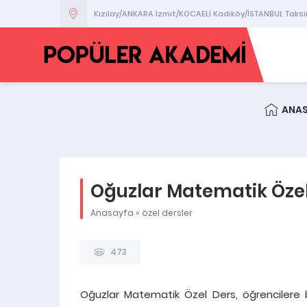
Kızılay/ANKARA İzmit/KOCAELİ Kadıköy/İSTANBUL Taks
ANA
Oğuzlar Matematik Özel
Anasayfa
»
özel dersler
473
Oğuzlar Matematik Özel Ders, öğrencilere b