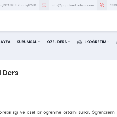
im/İSTANBUL Konak/İZMİR
info@populerakademi.com
053
SAYFA
KURUMSAL
ÖZEL DERS
İLKÖĞRETİM
 Ders
irebir ilgi ve özel bir öğrenme ortamı sunar. Öğrencilerin