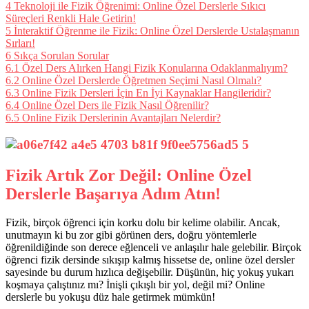
4
Teknoloji ile Fizik Öğrenimi: Online Özel Derslerle Sıkıcı
Süreçleri Renkli Hale Getirin!
5
İnteraktif Öğrenme ile Fizik: Online Özel Derslerde Ustalaşmanın
Sırları!
6
Sıkça Sorulan Sorular
6.1
Özel Ders Alırken Hangi Fizik Konularına Odaklanmalıyım?
6.2
Online Özel Derslerde Öğretmen Seçimi Nasıl Olmalı?
6.3
Online Fizik Dersleri İçin En İyi Kaynaklar Hangileridir?
6.4
Online Özel Ders ile Fizik Nasıl Öğrenilir?
6.5
Online Fizik Derslerinin Avantajları Nelerdir?
Fizik Artık Zor Değil: Online Özel
Derslerle Başarıya Adım Atın!
Fizik, birçok öğrenci için korku dolu bir kelime olabilir. Ancak,
unutmayın ki bu zor gibi görünen ders, doğru yöntemlerle
öğrenildiğinde son derece eğlenceli ve anlaşılır hale gelebilir. Birçok
öğrenci fizik dersinde sıkışıp kalmış hissetse de, online özel dersler
sayesinde bu durum hızlıca değişebilir. Düşünün, hiç yokuş yukarı
koşmaya çalıştınız mı? İnişli çıkışlı bir yol, değil mi? Online
derslerle bu yokuşu düz hale getirmek mümkün!