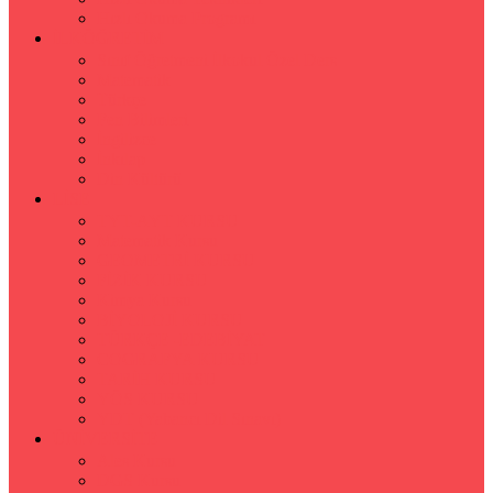
Hızlı Okuma Programı
İLKÖĞRETİM
Sınıf Öğretmeni İlkokul Özel Ders
Matematik
Türkçe
Fen Bilimleri
İngilizce
İnkılap
Din Kültürü
LİSE
TYT-AYT KURSU
Matematik Kursu
GEOMETRİ KURSU
FİZİK KURSU
Kimya Kursu
BİYOLOJİ KURSU
TÜRKÇE -EDEBİYAT
COGRAFYA KURSU
TARİH KURSU
YÖS KURSU
YDT (Yabancı Dil Sınavı)
ÜNİVERSİTE
Ales Kursu
DGS Kursu