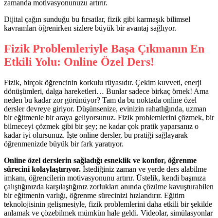
zamanda motivasyonunuzu artırır.
Dijital çağın sunduğu bu fırsatlar, fizik gibi karmaşık bilimsel
kavramları öğrenirken sizlere büyük bir avantaj sağlıyor.
Fizik Problemleriyle Başa Çıkmanın En
Etkili Yolu: Online Özel Ders!
Fizik, birçok öğrencinin korkulu rüyasıdır. Çekim kuvveti, enerji
dönüşümleri, dalga hareketleri… Bunlar sadece birkaç örnek! Ama
neden bu kadar zor görünüyor? Tam da bu noktada online özel
dersler devreye giriyor. Düşünsenize, evinizin rahatlığında, uzman
bir eğitmenle bir araya geliyorsunuz. Fizik problemlerini çözmek, bir
bilmeceyi çözmek gibi bir şey; ne kadar çok pratik yaparsanız o
kadar iyi olursunuz. İşte online dersler, bu pratiği sağlayarak
öğrenmenizde büyük bir fark yaratıyor.
Online özel derslerin sağladığı esneklik ve konfor, öğrenme
sürecini kolaylaştırıyor.
İstediğiniz zaman ve yerde ders alabilme
imkanı, öğrencilerin motivasyonunu artırır. Üstelik, kendi başınıza
çalıştığınızda karşılaştığınız zorlukları anında çözüme kavuşturabilen
bir eğitmenin varlığı, öğrenme sürecinizi hızlandırır. Eğitim
teknolojisinin gelişmesiyle, fizik problemlerini daha etkili bir şekilde
anlamak ve çözebilmek mümkün hale geldi. Videolar, simülasyonlar