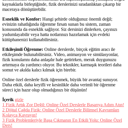
kaynaklarla birleştiğinde, fizik derslerinizi sıradanlıktan çıkarıp bir
maceraya dönüştürebilir.
Esneklik ve Konfor:
Hangi şehirde olduğunuz önemli değil;
evinizin rahatlığında öğrenme fırsatı sunan bu sistem, zaman
konusunda da esneklik sağlıyor. Siz dersinizi dinlerken, çayınızı
yudumlayabilir veya hatta notlarınızı hazırlamak için evdeki
kütüphanenizi kullanabilirsiniz.
Etkileşimli Öğrenme:
Online derslerde, birçok eğitim aracı ile
etkileşimde bulunabilirsiniz. Video, animasyon ve simülasyonlar,
fizik konularını daha anlaşılır hale getirirken, merak duygunuzu
artırmaya da yardımcı oluyor. Bu teknikler, karmaşık teorileri daha
somut ve akılda kalıcı kılmak için birebir.
Online özel derslerle fizik öğrenmek, büyük bir avantaj sunuyor.
Daha etkili, daha keyifli ve kesinlikle daha verimli bir öğrenme
süreci için hazır olup olmadığınızı bir düşünün!
İçerik
gizle
1
Fizik Artık Zor Değil: Online Özel Derslerle Başarıya Adım Atın!
2
Dijital Çağda Fizik: Online Özel Derslerle Bilimsel Kavramları
Kolayca Kavrayın!
3
Fizik Problemleriyle Başa Çıkmanın En Etkili Yolu: Online Özel
Ders!