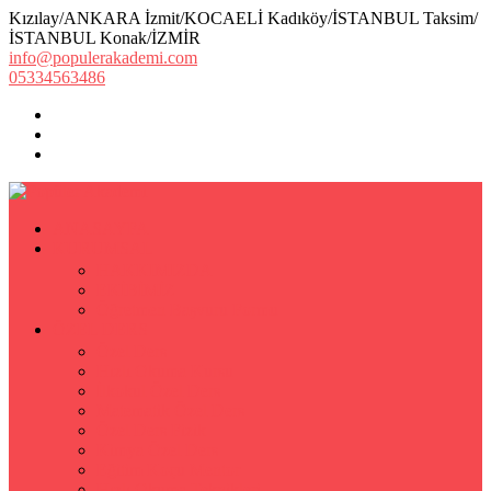
Kızılay/ANKARA İzmit/KOCAELİ Kadıköy/İSTANBUL Taksim/
İSTANBUL Konak/İZMİR
info@populerakademi.com
05334563486
ANASAYFA
KURUMSAL
HAKKIMIZDA
EKİBİMİZ
Öğretmen Başvuru Formu
ÖZEL DERS
Özel Ders
Hızlı Okuma Kursu
İlkokul Özel Ders
Matematik Özel Ders
Özel Ders Fizik
Kimya Özel Ders
Eğitim Koçu Mentor
Hızlı Okuma Teknikleri