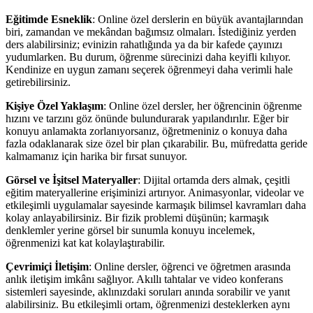
Eğitimde Esneklik
: Online özel derslerin en büyük avantajlarından
biri, zamandan ve mekândan bağımsız olmaları. İstediğiniz yerden
ders alabilirsiniz; evinizin rahatlığında ya da bir kafede çayınızı
yudumlarken. Bu durum, öğrenme sürecinizi daha keyifli kılıyor.
Kendinize en uygun zamanı seçerek öğrenmeyi daha verimli hale
getirebilirsiniz.
Kişiye Özel Yaklaşım
: Online özel dersler, her öğrencinin öğrenme
hızını ve tarzını göz önünde bulundurarak yapılandırılır. Eğer bir
konuyu anlamakta zorlanıyorsanız, öğretmeniniz o konuya daha
fazla odaklanarak size özel bir plan çıkarabilir. Bu, müfredatta geride
kalmamanız için harika bir fırsat sunuyor.
Görsel ve İşitsel Materyaller
: Dijital ortamda ders almak, çeşitli
eğitim materyallerine erişiminizi artırıyor. Animasyonlar, videolar ve
etkileşimli uygulamalar sayesinde karmaşık bilimsel kavramları daha
kolay anlayabilirsiniz. Bir fizik problemi düşünün; karmaşık
denklemler yerine görsel bir sunumla konuyu incelemek,
öğrenmenizi kat kat kolaylaştırabilir.
Çevrimiçi İletişim
: Online dersler, öğrenci ve öğretmen arasında
anlık iletişim imkânı sağlıyor. Akıllı tahtalar ve video konferans
sistemleri sayesinde, aklınızdaki soruları anında sorabilir ve yanıt
alabilirsiniz. Bu etkileşimli ortam, öğrenmenizi desteklerken aynı