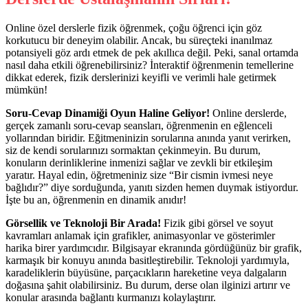
Online özel derslerle fizik öğrenmek, çoğu öğrenci için göz
korkutucu bir deneyim olabilir. Ancak, bu süreçteki inanılmaz
potansiyeli göz ardı etmek de pek akıllıca değil. Peki, sanal ortamda
nasıl daha etkili öğrenebilirsiniz? İnteraktif öğrenmenin temellerine
dikkat ederek, fizik derslerinizi keyifli ve verimli hale getirmek
mümkün!
Soru-Cevap Dinamiği Oyun Haline Geliyor!
Online derslerde,
gerçek zamanlı soru-cevap seansları, öğrenmenin en eğlenceli
yollarından biridir. Eğitmeninizin sorularına anında yanıt verirken,
siz de kendi sorularınızı sormaktan çekinmeyin. Bu durum,
konuların derinliklerine inmenizi sağlar ve zevkli bir etkileşim
yaratır. Hayal edin, öğretmeniniz size “Bir cismin ivmesi neye
bağlıdır?” diye sorduğunda, yanıtı sizden hemen duymak istiyordur.
İşte bu an, öğrenmenin en dinamik anıdır!
Görsellik ve Teknoloji Bir Arada!
Fizik gibi görsel ve soyut
kavramları anlamak için grafikler, animasyonlar ve gösterimler
harika birer yardımcıdır. Bilgisayar ekranında gördüğünüz bir grafik,
karmaşık bir konuyu anında basitleştirebilir. Teknoloji yardımıyla,
karadeliklerin büyüsüne, parçacıkların hareketine veya dalgaların
doğasına şahit olabilirsiniz. Bu durum, derse olan ilginizi artırır ve
konular arasında bağlantı kurmanızı kolaylaştırır.