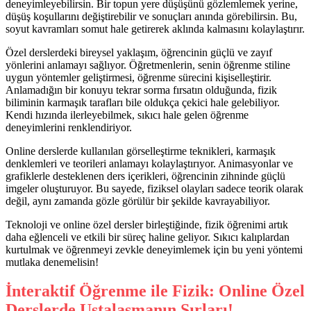
deneyimleyebilirsin. Bir topun yere düşüşünü gözlemlemek yerine,
düşüş koşullarını değiştirebilir ve sonuçları anında görebilirsin. Bu,
soyut kavramları somut hale getirerek aklında kalmasını kolaylaştırır.
Özel derslerdeki bireysel yaklaşım, öğrencinin güçlü ve zayıf
yönlerini anlamayı sağlıyor. Öğretmenlerin, senin öğrenme stiline
uygun yöntemler geliştirmesi, öğrenme sürecini kişiselleştirir.
Anlamadığın bir konuyu tekrar sorma fırsatın olduğunda, fizik
biliminin karmaşık tarafları bile oldukça çekici hale gelebiliyor.
Kendi hızında ilerleyebilmek, sıkıcı hale gelen öğrenme
deneyimlerini renklendiriyor.
Online derslerde kullanılan görselleştirme teknikleri, karmaşık
denklemleri ve teorileri anlamayı kolaylaştırıyor. Animasyonlar ve
grafiklerle desteklenen ders içerikleri, öğrencinin zihninde güçlü
imgeler oluşturuyor. Bu sayede, fiziksel olayları sadece teorik olarak
değil, aynı zamanda gözle görülür bir şekilde kavrayabiliyor.
Teknoloji ve online özel dersler birleştiğinde, fizik öğrenimi artık
daha eğlenceli ve etkili bir süreç haline geliyor. Sıkıcı kalıplardan
kurtulmak ve öğrenmeyi zevkle deneyimlemek için bu yeni yöntemi
mutlaka denemelisin!
İnteraktif Öğrenme ile Fizik: Online Özel
Derslerde Ustalaşmanın Sırları!