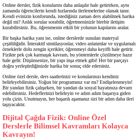
Online dersler, fizik konularını daha anlaşılır hale getirirken, aynı
zamanda öğrencilerin kendi hızlarında ilerlemelerine olanak tanır.
Kendi evinizin konforunda, istediğiniz zaman ders alabilmek harika
değil mi? Anlık sorular sorabilir, öğretmeninizle birebir iletişim
kurabilirsiniz. Bu, öğrenmenin etkili bir yolunun kapılarını aralar.
Bir başka harika yanı ise, online derslerde sunulan materyal
çeşitliliğidir. İnteraktif simülasyonlar, video anlatımlar ve uygulamalı
örneklerle dolu zengin içerikler, öğrenmeyi daha keyifli hale getirir.
Fizikte pek çok karmaşık kavram, bu yöntemlerle çözülmeye hazır
hale gelir. Düşünsenize, bir yapı inşa etmek gibi! Her bir parçayı
doğru yerleştirdiğinizde harika bir sonuç elde edersiniz.
Online özel dersle, ders saatlerinizi ve konularınızı kendiniz
belirleyebilirsiniz. Yoğun bir programınız var mı? Endişelenmeyin!
Bir yandan fizik çalışırken, bir yandan da sosyal hayatınıza devam
edebilirsiniz. Hedeflerinizi belirleyin ve adım adım başarıya giden
yolu çizin. Unutmayın, her başarılı aşamanız sizi bir adım daha ileri
taşıyacaktır.
Dijital Çağda Fizik: Online Özel
Derslerle Bilimsel Kavramları Kolayca
Kavrayın!