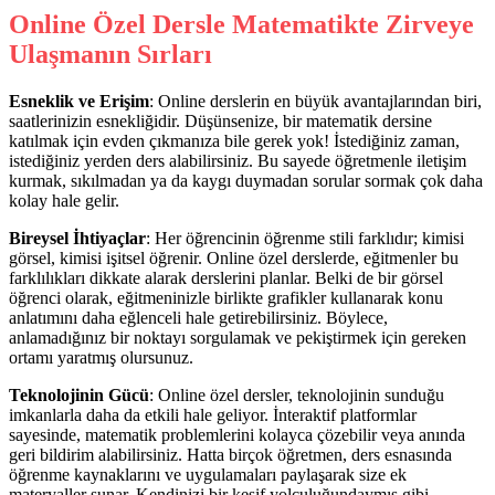
Online Özel Dersle Matematikte Zirveye
Ulaşmanın Sırları
Esneklik ve Erişim
: Online derslerin en büyük avantajlarından biri,
saatlerinizin esnekliğidir. Düşünsenize, bir matematik dersine
katılmak için evden çıkmanıza bile gerek yok! İstediğiniz zaman,
istediğiniz yerden ders alabilirsiniz. Bu sayede öğretmenle iletişim
kurmak, sıkılmadan ya da kaygı duymadan sorular sormak çok daha
kolay hale gelir.
Bireysel İhtiyaçlar
: Her öğrencinin öğrenme stili farklıdır; kimisi
görsel, kimisi işitsel öğrenir. Online özel derslerde, eğitmenler bu
farklılıkları dikkate alarak derslerini planlar. Belki de bir görsel
öğrenci olarak, eğitmeninizle birlikte grafikler kullanarak konu
anlatımını daha eğlenceli hale getirebilirsiniz. Böylece,
anlamadığınız bir noktayı sorgulamak ve pekiştirmek için gereken
ortamı yaratmış olursunuz.
Teknolojinin Gücü
: Online özel dersler, teknolojinin sunduğu
imkanlarla daha da etkili hale geliyor. İnteraktif platformlar
sayesinde, matematik problemlerini kolayca çözebilir veya anında
geri bildirim alabilirsiniz. Hatta birçok öğretmen, ders esnasında
öğrenme kaynaklarını ve uygulamaları paylaşarak size ek
materyaller sunar. Kendinizi bir keşif yolculuğundaymış gibi