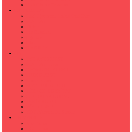
Hızlı Okuma Programı
İLKÖĞRETİM
Sınıf Öğretmeni İlkokul Özel Ders
Matematik
Türkçe
Fen Bilimleri
İngilizce
İnkılap
Din Kültürü
LİSE
TYT-AYT KURSU
Matematik Kursu
GEOMETRİ KURSU
FİZİK KURSU
Kimya Kursu
BİYOLOJİ KURSU
TÜRKÇE -EDEBİYAT
COGRAFYA KURSU
TARİH KURSU
YÖS KURSU
YDT (Yabancı Dil Sınavı)
ÜNİVERSİTE
Ales Kursu
DGS Kursu