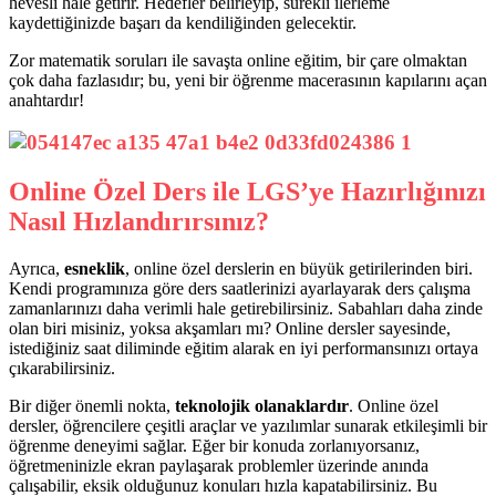
hevesli hale getirir. Hedefler belirleyip, sürekli ilerleme
kaydettiğinizde başarı da kendiliğinden gelecektir.
Zor matematik soruları ile savaşta online eğitim, bir çare olmaktan
çok daha fazlasıdır; bu, yeni bir öğrenme macerasının kapılarını açan
anahtardır!
Online Özel Ders ile LGS’ye Hazırlığınızı
Nasıl Hızlandırırsınız?
Ayrıca,
esneklik
, online özel derslerin en büyük getirilerinden biri.
Kendi programınıza göre ders saatlerinizi ayarlayarak ders çalışma
zamanlarınızı daha verimli hale getirebilirsiniz. Sabahları daha zinde
olan biri misiniz, yoksa akşamları mı? Online dersler sayesinde,
istediğiniz saat diliminde eğitim alarak en iyi performansınızı ortaya
çıkarabilirsiniz.
Bir diğer önemli nokta,
teknolojik olanaklardır
. Online özel
dersler, öğrencilere çeşitli araçlar ve yazılımlar sunarak etkileşimli bir
öğrenme deneyimi sağlar. Eğer bir konuda zorlanıyorsanız,
öğretmeninizle ekran paylaşarak problemler üzerinde anında
çalışabilir, eksik olduğunuz konuları hızla kapatabilirsiniz. Bu