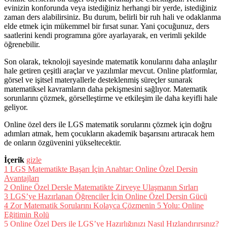
evinizin konforunda veya istediğiniz herhangi bir yerde, istediğiniz
zaman ders alabilirsiniz. Bu durum, belirli bir ruh hali ve odaklanma
elde etmek için mükemmel bir fırsat sunar. Yani çocuğunuz, ders
saatlerini kendi programına göre ayarlayarak, en verimli şekilde
öğrenebilir.
Son olarak, teknoloji sayesinde matematik konularını daha anlaşılır
hale getiren çeşitli araçlar ve yazılımlar mevcut. Online platformlar,
görsel ve işitsel materyallerle desteklenmiş süreçler sunarak
matematiksel kavramların daha pekişmesini sağlıyor. Matematik
sorunlarını çözmek, görselleştirme ve etkileşim ile daha keyifli hale
geliyor.
Online özel ders ile LGS matematik sorularını çözmek için doğru
adımları atmak, hem çocukların akademik başarısını artıracak hem
de onların özgüvenini yükseltecektir.
İçerik
gizle
1
LGS Matematikte Başarı İçin Anahtar: Online Özel Dersin
Avantajları
2
Online Özel Dersle Matematikte Zirveye Ulaşmanın Sırları
3
LGS’ye Hazırlanan Öğrenciler İçin Online Özel Dersin Gücü
4
Zor Matematik Sorularını Kolayca Çözmenin 5 Yolu: Online
Eğitimin Rolü
5
Online Özel Ders ile LGS’ye Hazırlığınızı Nasıl Hızlandırırsınız?