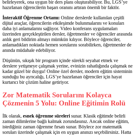
belirleyerek, ona uygun bir ders planı oluşturabiliyor. Bu, LGS’ye
hazırlanan öğrencilerin başarı oranını artıran önemli bir faktör.
İnteraktif Öğrenme Ortamı:
Online derslerde kullanılan çeşitli
dijital araçlar, öğrencilerin etkileşimde bulunmalarını ve konuları
daha iyi anlamalarını sağlıyor. Video konferans uygulamaları
üzerinden gerçekleştirilen dersler, öğretmenler ve öğrenciler arasında
anlık geri bildirim almayı mümkün kılıyor. Böylece öğrenciler,
anlamadıkları noktada hemen sorularını sorabilirken, öğretmenler de
anında müdahale edebiliyor.
Düşünün, sıkışık bir program içinde sürekli seyahat etmek ve
derslere yetişmeye çalışmak yerine, evinizin rahatlığında çalışmak ne
kadar güzel bir duygu! Online özel dersler, modern eğitim sisteminin
sunduğu bu ayrıcalığı, LGS’ye hazırlanan öğrenciler için hayat
kurtarıcı bir çözüm haline getiriyor.
Zor Matematik Sorularını Kolayca
Çözmenin 5 Yolu: Online Eğitimin Rolü
İlk olarak,
esnek öğrenme süreleri
sunar. Klasik eğitimde belirli
zaman dilimlerine bağlı kalmak zorundasınız. Ancak online eğitim,
istediğiniz zaman öğrenme fırsatı sunar. Böylece zor matematik
soruları üzerinde çalışmak için en uygun anınızı seçebilirsiniz. Hatta