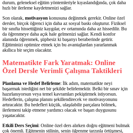
durum, geleneksel eğitim yöntemleriyle kıyaslandığında, çok daha
hızlı bir ilerleme kaydetmenizi sağlar.
Son olarak,
motivasyon
konusuna değinmek gerekir. Online özel
dersler, birçok öğrenci için daha az sosyal baskı oluşturur. Fiziksel
bir sınıfta hissettiğiniz kaygılar, ev ortamında daha az hissedilir. Bu
da öğrenmeye daha açık hale gelmenizi sağlar. Kendi konfor
alanında öğrenmek, şüphesiz ki başarıyı beraberinde getirir.
Eğitiminizi optimize etmek için bu avantajlardan yararlanmak
akıllıca bir seçim olacaktır.
Matematikte Fark Yaratmak: Online
Özel Dersle Verimli Çalışma Taktikleri
Planlama ve Hedef Belirleme
: İlk adım, matematikte neyi
başarmak istediğini net bir şekilde belirlemektir. Belki bir sınav için
hazırlanıyorsun veya temel kavramları pekiştirmek istiyorsun.
Hedeflerin, çalışma planını şekillendirecek ve motivasyonunu
artıracaktır. Bu hedefleri küçük, ulaşılabilir parçalara bölmek,
ilerlemeni takip etmene yardımcı olacak ve başarı duygusunu
yaşatacaktır.
Etkili Ders Seçimi
: Online özel ders alırken doğru eğitmeni bulmak
çok önemli. Eğitmenin stilinin, senin öğrenme tarzınla örtüşmesi,