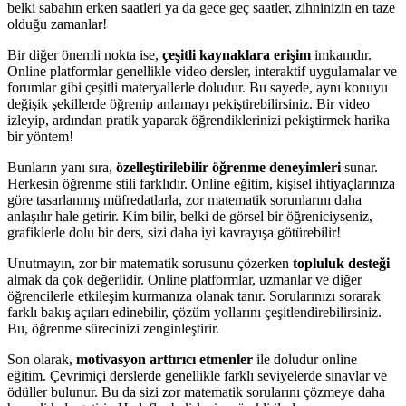
belki sabahın erken saatleri ya da gece geç saatler, zihninizin en taze
olduğu zamanlar!
Bir diğer önemli nokta ise,
çeşitli kaynaklara erişim
imkanıdır.
Online platformlar genellikle video dersler, interaktif uygulamalar ve
forumlar gibi çeşitli materyallerle doludur. Bu sayede, aynı konuyu
değişik şekillerde öğrenip anlamayı pekiştirebilirsiniz. Bir video
izleyip, ardından pratik yaparak öğrendiklerinizi pekiştirmek harika
bir yöntem!
Bunların yanı sıra,
özelleştirilebilir öğrenme deneyimleri
sunar.
Herkesin öğrenme stili farklıdır. Online eğitim, kişisel ihtiyaçlarınıza
göre tasarlanmış müfredatlarla, zor matematik sorunlarını daha
anlaşılır hale getirir. Kim bilir, belki de görsel bir öğreniciyseniz,
grafiklerle dolu bir ders, sizi daha iyi kavrayışa götürebilir!
Unutmayın, zor bir matematik sorusunu çözerken
topluluk desteği
almak da çok değerlidir. Online platformlar, uzmanlar ve diğer
öğrencilerle etkileşim kurmanıza olanak tanır. Sorularınızı sorarak
farklı bakış açıları edinebilir, çözüm yollarını çeşitlendirebilirsiniz.
Bu, öğrenme sürecinizi zenginleştirir.
Son olarak,
motivasyon arttırıcı etmenler
ile doludur online
eğitim. Çevrimiçi derslerde genellikle farklı seviyelerde sınavlar ve
ödüller bulunur. Bu da sizi zor matematik sorularını çözmeye daha