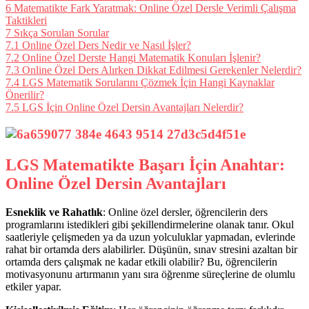
6
Matematikte Fark Yaratmak: Online Özel Dersle Verimli Çalışma
Taktikleri
7
Sıkça Sorulan Sorular
7.1
Online Özel Ders Nedir ve Nasıl İşler?
7.2
Online Özel Derste Hangi Matematik Konuları İşlenir?
7.3
Online Özel Ders Alırken Dikkat Edilmesi Gerekenler Nelerdir?
7.4
LGS Matematik Sorularını Çözmek İçin Hangi Kaynaklar
Önerilir?
7.5
LGS İçin Online Özel Dersin Avantajları Nelerdir?
LGS Matematikte Başarı İçin Anahtar:
Online Özel Dersin Avantajları
Esneklik ve Rahatlık
: Online özel dersler, öğrencilerin ders
programlarını istedikleri gibi şekillendirmelerine olanak tanır. Okul
saatleriyle çelişmeden ya da uzun yolculuklar yapmadan, evlerinde
rahat bir ortamda ders alabilirler. Düşünün, sınav stresini azaltan bir
ortamda ders çalışmak ne kadar etkili olabilir? Bu, öğrencilerin
motivasyonunu artırmanın yanı sıra öğrenme süreçlerine de olumlu
etkiler yapar.