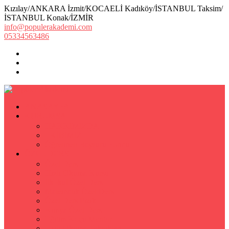
Kızılay/ANKARA İzmit/KOCAELİ Kadıköy/İSTANBUL Taksim/
İSTANBUL Konak/İZMİR
info@populerakademi.com
05334563486
ANASAYFA
KURUMSAL
HAKKIMIZDA
EKİBİMİZ
Öğretmen Başvuru Formu
ÖZEL DERS
Özel Ders
Hızlı Okuma Kursu
İlkokul Özel Ders
Matematik Özel Ders
Özel Ders Fizik
Kimya Özel Ders
Eğitim Koçu Mentor
Hızlı Okuma Teknikleri