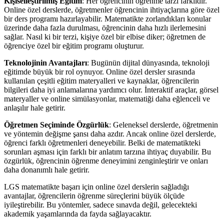
Kişiselleştirilmiş Eğitim
: Her öğrencinin öğrenme tarzı farklıdır.
Online özel derslerde, öğretmenler öğrencinin ihtiyaçlarına göre özel
bir ders programı hazırlayabilir. Matematikte zorlandıkları konular
üzerinde daha fazla durulması, öğrencinin daha hızlı ilerlemesini
sağlar. Nasıl ki bir terzi, kişiye özel bir elbise diker; öğretmen de
öğrenciye özel bir eğitim programı oluşturur.
Teknolojinin Avantajları
: Bugünün dijital dünyasında, teknoloji
eğitimde büyük bir rol oynuyor. Online özel dersler sırasında
kullanılan çeşitli eğitim materyalleri ve kaynaklar, öğrencilerin
bilgileri daha iyi anlamalarına yardımcı olur. İnteraktif araçlar, görsel
materyaller ve online simülasyonlar, matematiği daha eğlenceli ve
anlaşılır hale getirir.
Öğretmen Seçiminde Özgürlük
: Geleneksel derslerde, öğretmenin
ve yöntemin değişme şansı daha azdır. Ancak online özel derslerde,
öğrenci farklı öğretmenleri deneyebilir. Belki de matematikteki
sorunları aşması için farklı bir anlatım tarzına ihtiyaç duyabilir. Bu
özgürlük, öğrencinin öğrenme deneyimini zenginleştirir ve onları
daha donanımlı hale getirir.
LGS matematikte başarı için online özel derslerin sağladığı
avantajlar, öğrencilerin öğrenme süreçlerini büyük ölçüde
iyileştirebilir. Bu yöntemler, sadece sınavda değil, gelecekteki
akademik yaşamlarında da fayda sağlayacaktır.