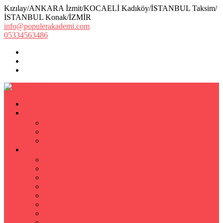
Kızılay/ANKARA İzmit/KOCAELİ Kadıköy/İSTANBUL Taksim/
İSTANBUL Konak/İZMİR
info@populerakademi.com
05334563486
ANASAYFA
KURUMSAL
HAKKIMIZDA
EKİBİMİZ
Öğretmen Başvuru Formu
ÖZEL DERS
Özel Ders
Hızlı Okuma Kursu
İlkokul Özel Ders
Matematik Özel Ders
Özel Ders Fizik
Kimya Özel Ders
Eğitim Koçu Mentor
Hızlı Okuma Teknikleri