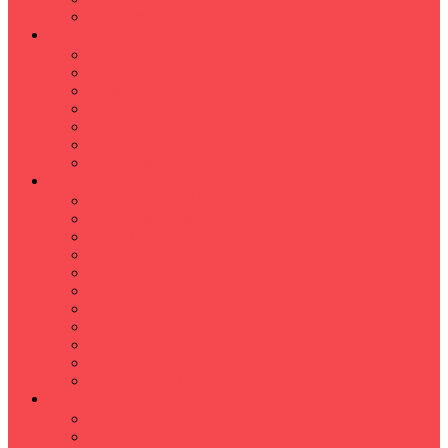
Hızlı Okuma Programı
İLKÖĞRETİM
Sınıf Öğretmeni İlkokul Özel Ders
Matematik
Türkçe
Fen Bilimleri
İngilizce
İnkılap
Din Kültürü
LİSE
TYT-AYT KURSU
Matematik Kursu
GEOMETRİ KURSU
FİZİK KURSU
Kimya Kursu
BİYOLOJİ KURSU
TÜRKÇE -EDEBİYAT
COGRAFYA KURSU
TARİH KURSU
YÖS KURSU
YDT (Yabancı Dil Sınavı)
ÜNİVERSİTE
Ales Kursu
DGS Kursu