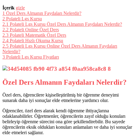
İçerik
gizle
1
Özel Ders Almanın Faydaları Nelerdir?
2
Polateli Lgs Kursu
2.1
Polateli Lgs Kursu Özel Ders Almanın Faydaları Nelerdir?
2.2
Polateli Online Özel Ders
2.3
Polateli Matematik Özel Ders
2.4
Polateli Hızlı Okuma Kursu
2.5
Polateli Lgs Kursu Online Özel Ders Almanın Faydaları
Nelerdir?
3
Polateli Lgs Kursu Fiyatları
Özel Ders Almanın Faydaları Nelerdir?
Özel ders, öğrencilere kişiselleştirilmiş bir öğrenme deneyimi
sunarak daha iyi sonuçlar elde etmelerine yardımcı olur.
Öğrenciler, özel ders alarak kendi öğrenme ihtiyaçlarına
odaklanabilirler. Öğretmenler, öğrencilerin zayıf olduğu konuları
belirleyip öğrenme sürecini ona göre şekillendirebilir. Bu sayede
öğrencilerin eksik oldukları konuları anlamaları ve daha iyi sonuçlar
elde etmeleri sağlanır.