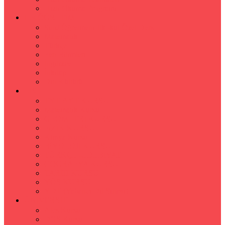
Hızlı Okuma Programı
İLKÖĞRETİM
Sınıf Öğretmeni İlkokul Özel Ders
Matematik
Türkçe
Fen Bilimleri
İngilizce
İnkılap
Din Kültürü
LİSE
TYT-AYT KURSU
Matematik Kursu
GEOMETRİ KURSU
FİZİK KURSU
Kimya Kursu
BİYOLOJİ KURSU
TÜRKÇE -EDEBİYAT
COGRAFYA KURSU
TARİH KURSU
YÖS KURSU
YDT (Yabancı Dil Sınavı)
ÜNİVERSİTE
Ales Kursu
DGS Kursu