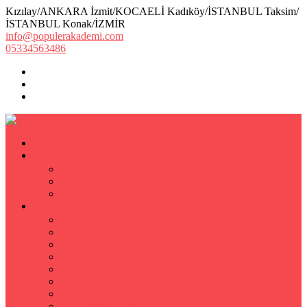
Kızılay/ANKARA İzmit/KOCAELİ Kadıköy/İSTANBUL Taksim/
İSTANBUL Konak/İZMİR
info@populerakademi.com
05334563486
ANASAYFA
KURUMSAL
HAKKIMIZDA
EKİBİMİZ
Öğretmen Başvuru Formu
ÖZEL DERS
Özel Ders
Hızlı Okuma Kursu
İlkokul Özel Ders
Matematik Özel Ders
Özel Ders Fizik
Kimya Özel Ders
Eğitim Koçu Mentor
Hızlı Okuma Teknikleri