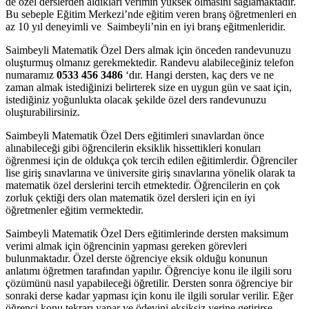
de özel derslerden aldıkları verimin yüksek olmasını sağlamaktadır.
Bu sebeple Eğitim Merkezi’nde eğitim veren branş öğretmenleri en
az 10 yıl deneyimli ve Saimbeyli’nin en iyi branş eğitmenleridir.
Saimbeyli Matematik Özel Ders almak için önceden randevunuzu
oluşturmuş olmanız gerekmektedir. Randevu alabileceğiniz telefon
numaramız
0533 456 3486
‘dır. Hangi dersten, kaç ders ve ne
zaman almak istediğinizi belirterek size en uygun gün ve saat için,
istediğiniz yoğunlukta olacak şekilde özel ders randevunuzu
oluşturabilirsiniz.
Saimbeyli Matematik Özel Ders eğitimleri sınavlardan önce
alınabileceği gibi öğrencilerin eksiklik hissettikleri konuları
öğrenmesi için de oldukça çok tercih edilen eğitimlerdir. Öğrenciler
lise giriş sınavlarına ve üniversite giriş sınavlarına yönelik olarak ta
matematik özel derslerini tercih etmektedir. Öğrencilerin en çok
zorluk çektiği ders olan matematik özel dersleri için en iyi
öğretmenler eğitim vermektedir.
Saimbeyli Matematik Özel Ders eğitimlerinde dersten maksimum
verimi almak için öğrencinin yapması gereken görevleri
bulunmaktadır. Özel derste öğrenciye eksik olduğu konunun
anlatımı öğretmen tarafından yapılır. Öğrenciye konu ile ilgili soru
çözümünü nasıl yapabileceği öğretilir. Dersten sonra öğrenciye bir
sonraki derse kadar yapması için konu ile ilgili sorular verilir. Eğer
öğrenci konu tekrarı yapar ve ödevini eksiksiz yerine getirirse