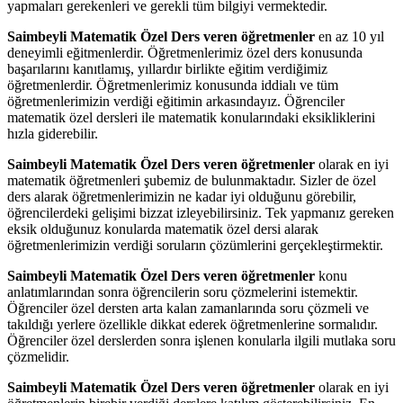
yapmaları gerekenleri ve gerekli tüm bilgiyi vermektedir.
Saimbeyli Matematik Özel Ders veren öğretmenler
en az 10 yıl
deneyimli eğitmenlerdir. Öğretmenlerimiz özel ders konusunda
başarılarını kanıtlamış, yıllardır birlikte eğitim verdiğimiz
öğretmenlerdir. Öğretmenlerimiz konusunda iddialı ve tüm
öğretmenlerimizin verdiği eğitimin arkasındayız. Öğrenciler
matematik özel dersleri ile matematik konularındaki eksikliklerini
hızla giderebilir.
Saimbeyli Matematik Özel Ders veren öğretmenler
olarak en iyi
matematik öğretmenleri şubemiz de bulunmaktadır. Sizler de özel
ders alarak öğretmenlerimizin ne kadar iyi olduğunu görebilir,
öğrencilerdeki gelişimi bizzat izleyebilirsiniz. Tek yapmanız gereken
eksik olduğunuz konularda matematik özel dersi alarak
öğretmenlerimizin verdiği soruların çözümlerini gerçekleştirmektir.
Saimbeyli Matematik Özel Ders veren öğretmenler
konu
anlatımlarından sonra öğrencilerin soru çözmelerini istemektir.
Öğrenciler özel dersten arta kalan zamanlarında soru çözmeli ve
takıldığı yerlere özellikle dikkat ederek öğretmenlerine sormalıdır.
Öğrenciler özel derslerden sonra işlenen konularla ilgili mutlaka soru
çözmelidir.
Saimbeyli Matematik Özel Ders veren öğretmenler
olarak en iyi