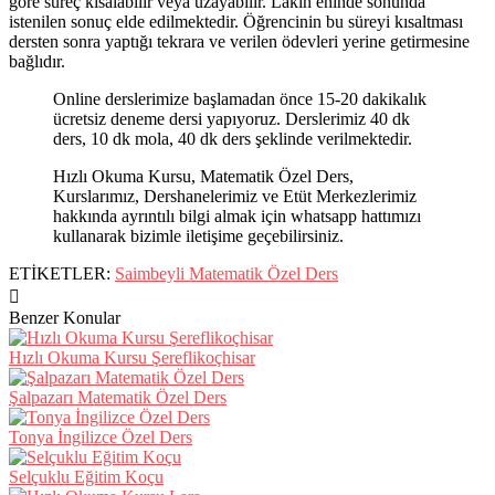
göre süreç kısalabilir veya uzayabilir. Lakin eninde sonunda
istenilen sonuç elde edilmektedir. Öğrencinin bu süreyi kısaltması
dersten sonra yaptığı tekrara ve verilen ödevleri yerine getirmesine
bağlıdır.
Online derslerimize başlamadan önce 15-20 dakikalık
ücretsiz deneme dersi yapıyoruz. Derslerimiz 40 dk
ders, 10 dk mola, 40 dk ders şeklinde verilmektedir.
Hızlı Okuma Kursu, Matematik Özel Ders,
Kurslarımız, Dershanelerimiz ve Etüt Merkezlerimiz
hakkında ayrıntılı bilgi almak için whatsapp hattımızı
kullanarak bizimle iletişime geçebilirsiniz.
ETİKETLER:
Saimbeyli Matematik Özel Ders
Benzer Konular
Hızlı Okuma Kursu Şereflikoçhisar
Şalpazarı Matematik Özel Ders
Tonya İngilizce Özel Ders
Selçuklu Eğitim Koçu