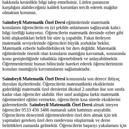
hakkında kesinlikle bilgi talep etmelisiniz. Lütfen paranızın
karşılığını alabileceğiniz kaliteli kurumları tercih ederek mağdur
olmaktan korunun.
Saimbeyli Matematik Özel Dersi
eğitimlerinde matematik
konularını öğrencilerin en iyi şekilde anlamasını sağlayarak kalıcı
bilgi özelliği katıyoruz. Öğrencilerin matematik dersinde ezber gibi
kötü alışkanlıkları belirli bir süre iş yapabilir. Fakat ilerleyen
matematik seviyelerinde öğrencileri büyük zorluklar bekler.
Matematik ezberle halledilebilecek bir ders değildir. Matematik
eğitimlerinde önemli olan konuların mantığını kavramak, sonrasında
konu genişlediğinde rahatlıkla öğrenebilmek ve anlayabilmektir.
Öğretmenlerimiz bunun bilincinde hareket ederek öğrencilerimizin
konuları mantığıyla kavramalarını sağlamaktadır.
Saimbeyli Matematik Özel Dersi
konusunda son derece ihtiyaç
duyulan ilçelerdendir. Öğrencilerin matematikteki eksiklerinin
giderildiği matematik özel derslerini ilkokul 2.sınıftan lise son sınıfa
kadar olan öğrenciler alabilir. Her sınıf aralığına farklı matematik
öğretmenleri eğitim vermekte, öğrencilerin kısa sürede eksiklerini
gidermektedir.
Saimbeyli Matematik Özel Dersi
almak isteyen
öğrenciler 0533 456 3486 numaralı sabit hattımızı arayabilir.
Öğrencilerin deneyimli öğretmenlerden özel ders almak için tek
yapmaları gereken özel ders randevusu oluşturmak ve derse
belirttikleri zamanda gelmektir. Öğrencilerin başarıyı yakalaması için