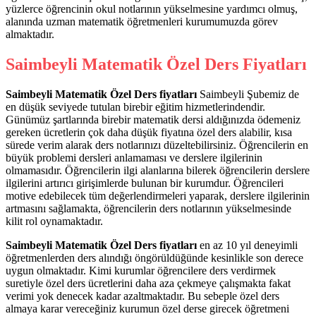
yüzlerce öğrencinin okul notlarının yükselmesine yardımcı olmuş,
alanında uzman matematik öğretmenleri kurumumuzda görev
almaktadır.
Saimbeyli Matematik Özel Ders Fiyatları
Saimbeyli Matematik Özel Ders fiyatları
Saimbeyli Şubemiz de
en düşük seviyede tutulan birebir eğitim hizmetlerindendir.
Günümüz şartlarında birebir matematik dersi aldığınızda ödemeniz
gereken ücretlerin çok daha düşük fiyatına özel ders alabilir, kısa
sürede verim alarak ders notlarınızı düzeltebilirsiniz. Öğrencilerin en
büyük problemi dersleri anlamaması ve derslere ilgilerinin
olmamasıdır. Öğrencilerin ilgi alanlarına bilerek öğrencilerin derslere
ilgilerini artırıcı girişimlerde bulunan bir kurumdur. Öğrencileri
motive edebilecek tüm değerlendirmeleri yaparak, derslere ilgilerinin
artmasını sağlamakta, öğrencilerin ders notlarının yükselmesinde
kilit rol oynamaktadır.
Saimbeyli Matematik Özel Ders fiyatları
en az 10 yıl deneyimli
öğretmenlerden ders alındığı öngörüldüğünde kesinlikle son derece
uygun olmaktadır. Kimi kurumlar öğrencilere ders verdirmek
suretiyle özel ders ücretlerini daha aza çekmeye çalışmakta fakat
verimi yok denecek kadar azaltmaktadır. Bu sebeple özel ders
almaya karar vereceğiniz kurumun özel derse girecek öğretmeni