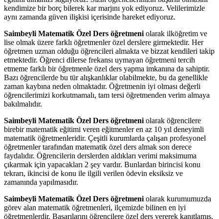
kendimize bir borç bilerek kar marjını yok ediyoruz. Velilerimizle
aynı zamanda güven ilişkisi içerisinde hareket ediyoruz.
Saimbeyli Matematik Özel Ders öğretmeni
olarak ilköğretim ve
lise olmak üzere farklı öğretmenler özel derslere girmektedir. Her
öğretmen uzman olduğu öğrencileri almakta ve bizzat kendileri takip
etmektedir. Öğrenci dilerse frekansı uymayan öğretmeni tercih
etmeme farklı bir öğretmenle özel ders yapma imkanına da sahiptir.
Bazı öğrencilerde bu tür alışkanlıklar olabilmekte, bu da genellikle
zaman kaybına neden olmaktadır. Öğretmenin iyi olması değerli
öğrencilerimizi korkutmamalı, tam tersi öğretmenden verim almaya
bakılmalıdır.
Saimbeyli Matematik Özel Ders öğretmeni
olarak öğrencilere
birebir matematik eğitimi veren eğitmenler en az 10 yıl deneyimli
matematik öğretmenleridir. Çeşitli kurumlarda çalışan profesyonel
öğretmenler tarafından matematik özel ders almak son derece
faydalıdır. Öğrencilerin derslerden aldıkları verimi maksimuma
çıkarmak için yapacakları 2 şey vardır. Bunlardan birincisi konu
tekrarı, ikincisi de konu ile ilgili verilen ödevin eksiksiz ve
zamanında yapılmasıdır.
Saimbeyli Matematik Özel Ders öğretmeni
olarak kurumumuzda
görev alan matematik öğretmenleri, ilçemizde bilinen en iyi
öğretmenlerdir. Başarılarını öğrencilere özel ders vererek kanıtlamış,