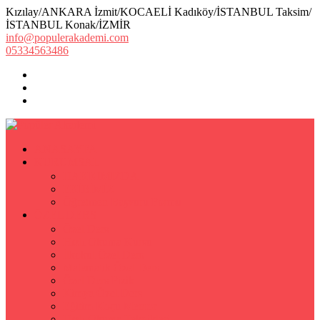
Kızılay/ANKARA İzmit/KOCAELİ Kadıköy/İSTANBUL Taksim/
İSTANBUL Konak/İZMİR
info@populerakademi.com
05334563486
ANASAYFA
KURUMSAL
HAKKIMIZDA
EKİBİMİZ
Öğretmen Başvuru Formu
ÖZEL DERS
Özel Ders
Hızlı Okuma Kursu
İlkokul Özel Ders
Matematik Özel Ders
Özel Ders Fizik
Kimya Özel Ders
Eğitim Koçu Mentor
Hızlı Okuma Teknikleri