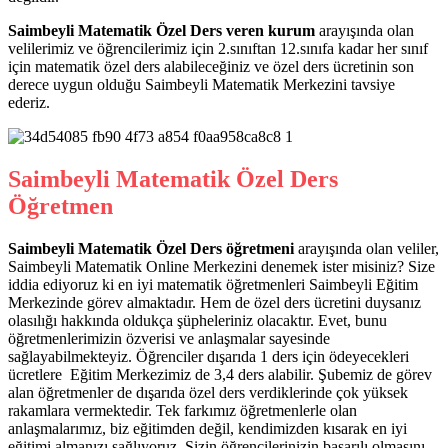
Saimbeyli Matematik Özel Ders veren kurum
arayışında olan
velilerimiz ve öğrencilerimiz için 2.sınıftan 12.sınıfa kadar her sınıf
için matematik özel ders alabileceğiniz ve özel ders ücretinin son
derece uygun olduğu Saimbeyli Matematik Merkezini tavsiye
ederiz.
Saimbeyli Matematik Özel Ders
Öğretmen
Saimbeyli Matematik Özel Ders öğretmeni
arayışında olan veliler,
Saimbeyli Matematik Online Merkezini denemek ister misiniz? Size
iddia ediyoruz ki en iyi matematik öğretmenleri Saimbeyli Eğitim
Merkezinde görev almaktadır. Hem de özel ders ücretini duysanız
olasılığı hakkında oldukça şüpheleriniz olacaktır. Evet, bunu
öğretmenlerimizin özverisi ve anlaşmalar sayesinde
sağlayabilmekteyiz. Öğrenciler dışarıda 1 ders için ödeyecekleri
ücretlere Eğitim Merkezimiz de 3,4 ders alabilir. Şubemiz de görev
alan öğretmenler de dışarıda özel ders verdiklerinde çok yüksek
rakamlara vermektedir. Tek farkımız öğretmenlerle olan
anlaşmalarımız, biz eğitimden değil, kendimizden kısarak en iyi
eğitimi almanızı sağlıyoruz. Sizin öğrencilerinizin başarılı olmasını