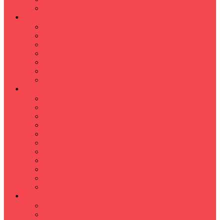
Hızlı Okuma Programı
İLKÖĞRETİM
Sınıf Öğretmeni İlkokul Özel Ders
Matematik
Türkçe
Fen Bilimleri
İngilizce
İnkılap
Din Kültürü
LİSE
TYT-AYT KURSU
Matematik Kursu
GEOMETRİ KURSU
FİZİK KURSU
Kimya Kursu
BİYOLOJİ KURSU
TÜRKÇE -EDEBİYAT
COGRAFYA KURSU
TARİH KURSU
YÖS KURSU
YDT (Yabancı Dil Sınavı)
ÜNİVERSİTE
Ales Kursu
DGS Kursu