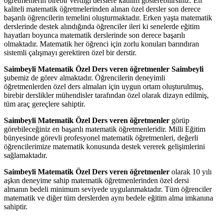
öğretmenlerin birebir verdiği derslere katılım gösterebilirsiniz. En
kaliteli matematik öğretmelerinden alınan özel dersler son derece
başarılı öğrencilerin temelini oluşturmaktadır. Erken yaşta matematik
derslerinde destek alındığında öğrenciler ileri ki senelerde eğitim
hayatları boyunca matematik derslerinde son derece başarılı
olmaktadır. Matematik her öğrenci için zorlu konuları barındıran
sistemli çalışmayı gerektiren özel bir derstir.
Saimbeyli Matematik Özel Ders veren öğretmenler Saimbeyli
şubemiz de görev almaktadır. Öğrencilerin deneyimli
öğretmenlerden özel ders almaları için uygun ortam oluşturulmuş,
birebir derslikler mühendisler tarafından özel olarak dizayn edilmiş,
tüm araç gereçlere sahiptir.
Saimbeyli Matematik Özel Ders veren öğretmenler
görüp
görebileceğiniz en başarılı matematik öğretmenleridir. Milli Eğitim
bünyesinde görevli profesyonel matematik öğretmenleri, değerli
öğrencilerimize matematik konusunda destek vererek gelişimlerini
sağlamaktadır.
Saimbeyli Matematik Özel Ders veren öğretmenler
olarak 10 yılı
aşkın deneyime sahip matematik öğretmenlerinden özel dersi
almanın bedeli minimum seviyede uygulanmaktadır. Tüm öğrenciler
matematik ve diğer tüm derslerden aynı bedele eğitim alma imkanına
sahiptir.