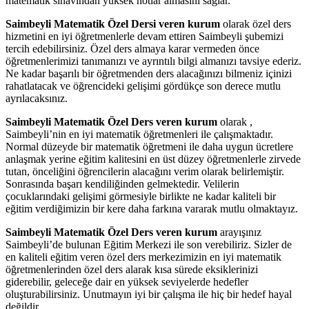
matematik sınavından yüksek notlar almasını sağlar.
Saimbeyli Matematik Özel Dersi veren kurum
olarak özel ders
hizmetini en iyi öğretmenlerle devam ettiren Saimbeyli şubemizi
tercih edebilirsiniz. Özel ders almaya karar vermeden önce
öğretmenlerimizi tanımanızı ve ayrıntılı bilgi almanızı tavsiye ederiz.
Ne kadar başarılı bir öğretmenden ders alacağınızı bilmeniz içinizi
rahatlatacak ve öğrencideki gelişimi gördükçe son derece mutlu
ayrılacaksınız.
Saimbeyli Matematik Özel Ders veren kurum
olarak ,
Saimbeyli’nin en iyi matematik öğretmenleri ile çalışmaktadır.
Normal düzeyde bir matematik öğretmeni ile daha uygun ücretlere
anlaşmak yerine eğitim kalitesini en üst düzey öğretmenlerle zirvede
tutan, önceliğini öğrencilerin alacağını verim olarak belirlemiştir.
Sonrasında başarı kendiliğinden gelmektedir. Velilerin
çocuklarındaki gelişimi görmesiyle birlikte ne kadar kaliteli bir
eğitim verdiğimizin bir kere daha farkına vararak mutlu olmaktayız.
Saimbeyli Matematik Özel Ders veren kurum
arayışınız
Saimbeyli’de bulunan Eğitim Merkezi ile son verebiliriz. Sizler de
en kaliteli eğitim veren özel ders merkezimizin en iyi matematik
öğretmenlerinden özel ders alarak kısa sürede eksiklerinizi
giderebilir, geleceğe dair en yüksek seviyelerde hedefler
oluşturabilirsiniz. Unutmayın iyi bir çalışma ile hiç bir hedef hayal
değildir.