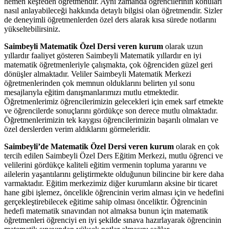
hemen keşfeden öğretmendir. Aynı zamanda öğrencilerinin konuları
nasıl anlayabileceği hakkında detaylı bilgisi olan öğretmendir. Sizler
de deneyimli öğretmenlerden özel ders alarak kısa sürede notlarını
yükseltebilirsiniz.
Saimbeyli Matematik Özel Dersi veren kurum
olarak uzun
yıllardır faaliyet gösteren Saimbeyli Matematik yıllardır en iyi
matematik öğretmenleriyle çalışmakta, çok öğrenciden güzel geri
dönüşler almaktadır. Veliler Saimbeyli Matematik Merkezi
öğretmenlerinden çok memnun olduklarını belirten yıl sonu
mesajlarıyla eğitim danışmanlarımızı mutlu etmektedir.
Öğretmenlerimiz öğrencilerimizin gelecekleri için emek sarf etmekte
ve öğrencilerde sonuçlarını gördükçe son derece mutlu olmaktadır.
Öğretmenlerimizin tek kaygısı öğrencilerimizin başarılı olmaları ve
özel derslerden verim aldıklarını görmeleridir.
Saimbeyli’de Matematik Özel Dersi veren kurum
olarak en çok
tercih edilen Saimbeyli Özel Ders Eğitim Merkezi, mutlu öğrenci ve
velilerini gördükçe kaliteli eğitim vermenin topluma yararını ve
ailelerin yaşantılarını geliştirmekte olduğunun bilincine bir kere daha
varmaktadır. Eğitim merkezimiz diğer kurumların aksine bir ticaret
hane gibi işlemez, öncelikle öğrencinin verim alması için ve hedefini
gerçekleştirebilecek eğitime sahip olması önceliktir. Öğrencinin
hedefi matematik sınavından not almaksa bunun için matematik
öğretmenleri öğrenciyi en iyi şekilde sınava hazırlayarak öğrencinin