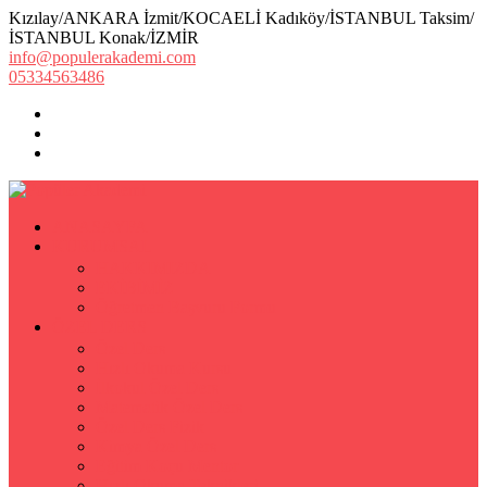
Kızılay/ANKARA İzmit/KOCAELİ Kadıköy/İSTANBUL Taksim/
İSTANBUL Konak/İZMİR
info@populerakademi.com
05334563486
ANASAYFA
KURUMSAL
HAKKIMIZDA
EKİBİMİZ
Öğretmen Başvuru Formu
ÖZEL DERS
Özel Ders
Hızlı Okuma Kursu
İlkokul Özel Ders
Matematik Özel Ders
Özel Ders Fizik
Kimya Özel Ders
Eğitim Koçu Mentor
Hızlı Okuma Teknikleri