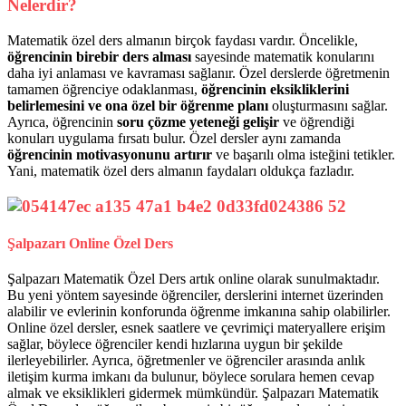
Nelerdir?
Matematik özel ders almanın birçok faydası vardır. Öncelikle,
öğrencinin birebir ders alması
sayesinde matematik konularını
daha iyi anlaması ve kavraması sağlanır. Özel derslerde öğretmenin
tamamen öğrenciye odaklanması,
öğrencinin eksikliklerini
belirlemesini ve ona özel bir öğrenme planı
oluşturmasını sağlar.
Ayrıca, öğrencinin
soru çözme yeteneği gelişir
ve öğrendiği
konuları uygulama fırsatı bulur. Özel dersler aynı zamanda
öğrencinin motivasyonunu artırır
ve başarılı olma isteğini tetikler.
Yani, matematik özel ders almanın faydaları oldukça fazladır.
Şalpazarı Online Özel Ders
Şalpazarı Matematik Özel Ders artık online olarak sunulmaktadır.
Bu yeni yöntem sayesinde öğrenciler, derslerini internet üzerinden
alabilir ve evlerinin konforunda öğrenme imkanına sahip olabilirler.
Online özel dersler, esnek saatlere ve çevrimiçi materyallere erişim
sağlar, böylece öğrenciler kendi hızlarına uygun bir şekilde
ilerleyebilirler. Ayrıca, öğretmenler ve öğrenciler arasında anlık
iletişim kurma imkanı da bulunur, böylece sorulara hemen cevap
almak ve eksiklikleri gidermek mümkündür. Şalpazarı Matematik