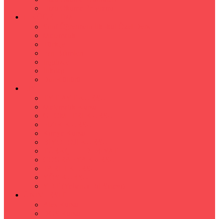
Hızlı Okuma Programı
İLKÖĞRETİM
Sınıf Öğretmeni İlkokul Özel Ders
Matematik
Türkçe
Fen Bilimleri
İngilizce
İnkılap
Din Kültürü
LİSE
TYT-AYT KURSU
Matematik Kursu
GEOMETRİ KURSU
FİZİK KURSU
Kimya Kursu
BİYOLOJİ KURSU
TÜRKÇE -EDEBİYAT
COGRAFYA KURSU
TARİH KURSU
YÖS KURSU
YDT (Yabancı Dil Sınavı)
ÜNİVERSİTE
Ales Kursu
DGS Kursu