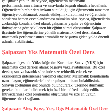
çalışmalar yapılır. Bu sayede, öğrencilerin matematik
performanslarının artması ve sınavlarda başarılı olmaları hedeflenir.
Öğrencilere birebir ders imkanı sunulduğu için öğretmenin tamamen
öğrenciye odaklanarak onunla etkileşim kurabilmesi ve öğrencinin
sorularını hemen cevaplandırması mümkün olur. Ayrıca, öğrencilerin
zorlandığı konulara özel olarak çalışmalar yapılır ve öğrencinin
ihtiyaçlarına göre şekillenen bir eğitim süreci oluşturulur. Şalpazarı
ilçesinde lise öğrencilerine yönelik matematik özel dersi alarak,
matematik performansınızı artırabilir ve başarıya giden yolda önemli
adımlar atabilirsiniz.
Şalpazarı Yks Matematik Özel Ders
Şalpazarı ilçesinde Yükseköğretim Kurumları Sınavı (YKS) için
matematik özel dersleri alarak başarıyı yakalayabilirsiniz. Bu özel
dersler, sınava hazırlık sürecinde size rehberlik edecek ve
eksiklerinizi gidermenize yardımcı olacaktır. Matematik konularında
uzmanlaşmış eğitmenlerle birebir çalışma imkanı bulabilirsiniz.
Sınavın zorluğunu göz önünde bulundurarak, üzerinde durmanız
gereken konuları belirlemek için özel bir müfredat takip edilir.
İhtiyaçlarınıza özel programlar oluşturulur ve size en uygun
öğrenme süreci sağlanır.
Şalpazarı Ales, Kpss, Yös, Dgs Matematik Özel Ders