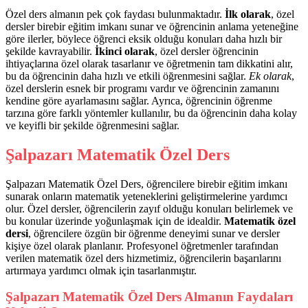
Özel ders almanın pek çok faydası bulunmaktadır.
İlk olarak
, özel
dersler birebir eğitim imkanı sunar ve öğrencinin anlama yeteneğine
göre ilerler, böylece öğrenci eksik olduğu konuları daha hızlı bir
şekilde kavrayabilir.
İkinci olarak
, özel dersler öğrencinin
ihtiyaçlarına özel olarak tasarlanır ve öğretmenin tam dikkatini alır,
bu da öğrencinin daha hızlı ve etkili öğrenmesini sağlar.
Ek olarak
,
özel derslerin esnek bir programı vardır ve öğrencinin zamanını
kendine göre ayarlamasını sağlar. Ayrıca, öğrencinin öğrenme
tarzına göre farklı yöntemler kullanılır, bu da öğrencinin daha kolay
ve keyifli bir şekilde öğrenmesini sağlar.
Şalpazarı Matematik Özel Ders
Şalpazarı Matematik Özel Ders, öğrencilere birebir eğitim imkanı
sunarak onların matematik yeteneklerini geliştirmelerine yardımcı
olur. Özel dersler, öğrencilerin zayıf olduğu konuları belirlemek ve
bu konular üzerinde yoğunlaşmak için de idealdir.
Matematik özel
dersi
, öğrencilere özgün bir öğrenme deneyimi sunar ve dersler
kişiye özel olarak planlanır. Profesyonel öğretmenler tarafından
verilen matematik özel ders hizmetimiz, öğrencilerin başarılarını
artırmaya yardımcı olmak için tasarlanmıştır.
Şalpazarı Matematik Özel Ders Almanın Faydaları