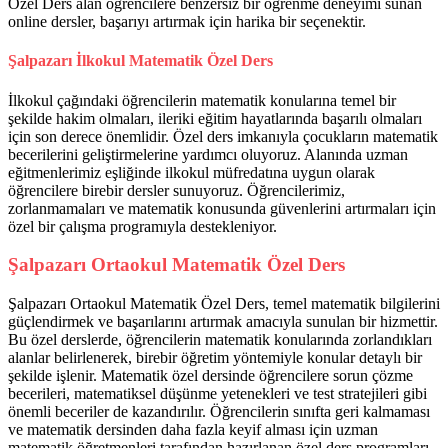
Özel Ders alan öğrencilere benzersiz bir öğrenme deneyimi sunan
online dersler, başarıyı artırmak için harika bir seçenektir.
Şalpazarı İlkokul Matematik Özel Ders
İlkokul çağındaki öğrencilerin matematik konularına temel bir
şekilde hakim olmaları, ileriki eğitim hayatlarında başarılı olmaları
için son derece önemlidir. Özel ders imkanıyla çocukların matematik
becerilerini geliştirmelerine yardımcı oluyoruz. Alanında uzman
eğitmenlerimiz eşliğinde ilkokul müfredatına uygun olarak
öğrencilere birebir dersler sunuyoruz. Öğrencilerimiz,
zorlanmamaları ve matematik konusunda güvenlerini artırmaları için
özel bir çalışma programıyla destekleniyor.
Şalpazarı Ortaokul Matematik Özel Ders
Şalpazarı Ortaokul Matematik Özel Ders, temel matematik bilgilerini
güçlendirmek ve başarılarını artırmak amacıyla sunulan bir hizmettir.
Bu özel derslerde, öğrencilerin matematik konularında zorlandıkları
alanlar belirlenerek, birebir öğretim yöntemiyle konular detaylı bir
şekilde işlenir. Matematik özel dersinde öğrencilere sorun çözme
becerileri, matematiksel düşünme yetenekleri ve test stratejileri gibi
önemli beceriler de kazandırılır. Öğrencilerin sınıfta geri kalmaması
ve matematik dersinden daha fazla keyif alması için uzman
matematik öğretmenleri tarafından hazırlanan özel ders programları