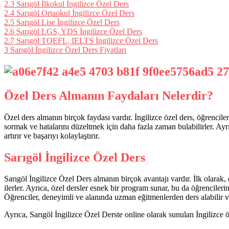
2.3
Sarıgöl İlkokul İngilizce Özel Ders
2.4
Sarıgöl Ortaokul İngilizce Özel Ders
2.5
Sarıgöl Lise İngilizce Özel Ders
2.6
Sarıgöl LGS, YDS İngilizce Özel Ders
2.7
Sarıgöl TOEFL, IELTS İngilizce Özel Ders
3
Sarıgöl İngilizce Özel Ders Fiyatları
Özel Ders Almanın Faydaları Nelerdir?
Özel ders almanın birçok faydası vardır. İngilizce özel ders, öğrenciler
sormak ve hatalarını düzeltmek için daha fazla zaman bulabilirler. Ayr
artırır ve başarıyı kolaylaştırır.
Sarıgöl İngilizce Özel Ders
Sarıgöl İngilizce Özel Ders almanın birçok avantajı vardır. İlk olarak, 
ilerler. Ayrıca, özel dersler esnek bir program sunar, bu da öğrenciler
Öğrenciler, deneyimli ve alanında uzman eğitmenlerden ders alabilir ve 
Ayrıca, Sarıgöl İngilizce Özel Derste online olarak sunulan İngilizce 