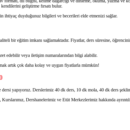
av formatı, dil bilgisi, kelime dağarcığı ve dinleme, okuma, yazma ve ko
 kendilerini geliştirme fırsatı bulur.
çin ihtiyaç duyduğunuz bilgileri ve becerileri elde etmenizi sağlar.
teli bir eğitim imkanı sağlamaktadır. Fiyatlar, ders süresine, öğrencini
et edebilir veya iletişim numaralarından bilgi alabilir.
rlanmak artık çok daha kolay ve uygun fiyatlarla mümkün!
dersi yapıyoruz. Derslerimiz 40 dk ders, 10 dk mola, 40 dk ders şeklin
Kurslarımız, Dershanelerimiz ve Etüt Merkezlerimiz hakkında ayrıntılı 