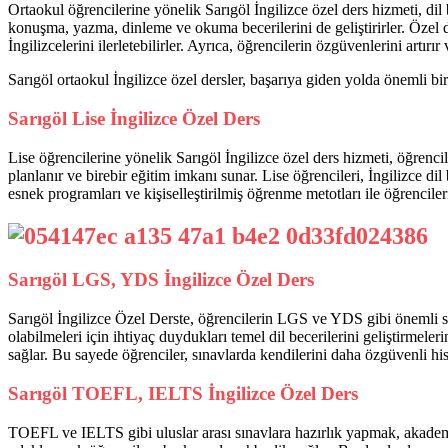
Ortaokul öğrencilerine yönelik Sarıgöl İngilizce özel ders hizmeti, dil
konuşma, yazma, dinleme ve okuma becerilerini de geliştirirler. Özel der
İngilizcelerini ilerletebilirler. Ayrıca, öğrencilerin özgüvenlerini artırı
Sarıgöl ortaokul İngilizce özel dersler, başarıya giden yolda önemli bir
Sarıgöl Lise İngilizce Özel Ders
Lise öğrencilerine yönelik Sarıgöl İngilizce özel ders hizmeti, öğrenciler
planlanır ve birebir eğitim imkanı sunar. Lise öğrencileri, İngilizce dil
esnek programları ve kişiselleştirilmiş öğrenme metotları ile öğrenciler
Sarıgöl LGS, YDS İngilizce Özel Ders
Sarıgöl İngilizce Özel Derste, öğrencilerin LGS ve YDS gibi önemli sı
olabilmeleri için ihtiyaç duydukları temel dil becerilerini geliştirmeleri
sağlar. Bu sayede öğrenciler, sınavlarda kendilerini daha özgüvenli hisse
Sarıgöl TOEFL, IELTS İngilizce Özel Ders
TOEFL ve IELTS gibi uluslar arası sınavlara hazırlık yapmak, akademi