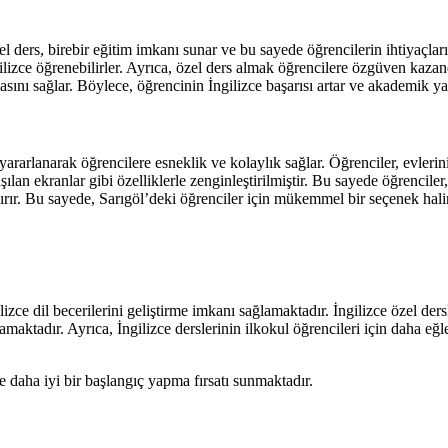
l ders, birebir eğitim imkanı sunar ve bu sayede öğrencilerin ihtiyaçları
 İngilizce öğrenebilirler. Ayrıca, özel ders almak öğrencilere özgüven ka
masını sağlar. Böylece, öğrencinin İngilizce başarısı artar ve akademik ya
ararlanarak öğrencilere esneklik ve kolaylık sağlar. Öğrenciler, evlerinin
ılan ekranlar gibi özelliklerle zenginleştirilmiştir. Bu sayede öğrenciler, d
ırır. Bu sayede, Sarıgöl’deki öğrenciler için mükemmel bir seçenek halin
lizce dil becerilerini geliştirme imkanı sağlamaktadır. İngilizce özel der
maktadır. Ayrıca, İngilizce derslerinin ilkokul öğrencileri için daha eğ
de daha iyi bir başlangıç yapma fırsatı sunmaktadır.