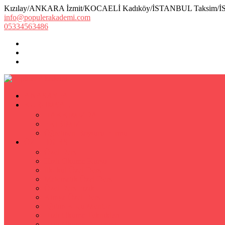
Kızılay/ANKARA İzmit/KOCAELİ Kadıköy/İSTANBUL Taksim/
info@populerakademi.com
05334563486
ANASAYFA
KURUMSAL
HAKKIMIZDA
EKİBİMİZ
Öğretmen Başvuru Formu
ÖZEL DERS
Özel Ders
Hızlı Okuma Kursu
İlkokul Özel Ders
Matematik Özel Ders
Özel Ders Fizik
Kimya Özel Ders
Eğitim Koçu Mentor
Hızlı Okuma Teknikleri
Hızlı Okuma Programı