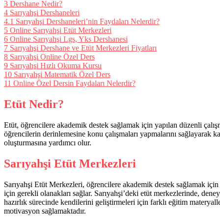
3
Dershane Nedir?
4
Sarıyahşi Dershaneleri
4.1
Sarıyahşi Dershaneleri’nin Faydaları Nelerdir?
5
Online Sarıyahşi Etüt Merkezleri
6
Online Sarıyahşi Lgs, Yks Dershanesi
7
Sarıyahşi Dershane ve Etüt Merkezleri Fiyatları
8
Sarıyahşi Online Özel Ders
9
Sarıyahşi Hızlı Okuma Kursu
10
Sarıyahşi Matematik Özel Ders
11
Online Özel Dersin Faydaları Nelerdir?
Etüt Nedir?
Etüt, öğrencilere akademik destek sağlamak için yapılan düzenli çalışma 
öğrencilerin derinlemesine konu çalışmaları yapmalarını sağlayarak ka
oluşturmasına yardımcı olur.
Sarıyahşi Etüt Merkezleri
Sarıyahşi Etüt Merkezleri, öğrencilere akademik destek sağlamak için i
için gerekli olanakları sağlar. Sarıyahşi’deki etüt merkezlerinde, dene
hazırlık sürecinde kendilerini geliştirmeleri için farklı eğitim materya
motivasyon sağlamaktadır.