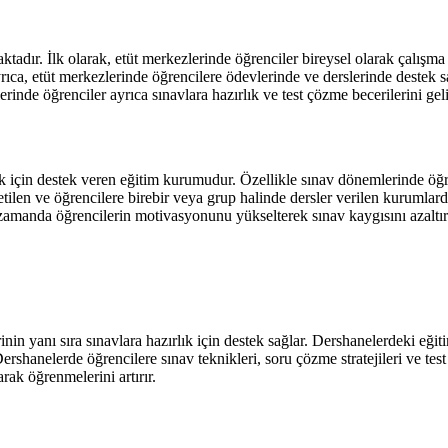
ktadır. İlk olarak, etüt merkezlerinde öğrenciler bireysel olarak çalış
Ayrıca, etüt merkezlerinde öğrencilere ödevlerinde ve derslerinde destek 
lerinde öğrenciler ayrıca sınavlara hazırlık ve test çözme becerilerini gel
lık için destek veren eğitim kurumudur. Özellikle sınav dönemlerinde öğ
tilen ve öğrencilere birebir veya grup halinde dersler verilen kurumlard
amanda öğrencilerin motivasyonunu yükselterek sınav kaygısını azaltır ve 
nin yanı sıra sınavlara hazırlık için destek sağlar. Dershanelerdeki eğiti
shanelerde öğrencilere sınav teknikleri, soru çözme stratejileri ve test 
rak öğrenmelerini artırır.