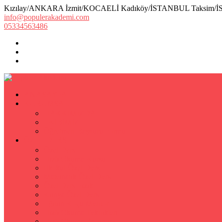
Kızılay/ANKARA İzmit/KOCAELİ Kadıköy/İSTANBUL Taksim/
info@populerakademi.com
05334563486
ANASAYFA
KURUMSAL
HAKKIMIZDA
EKİBİMİZ
Öğretmen Başvuru Formu
ÖZEL DERS
Özel Ders
Hızlı Okuma Kursu
İlkokul Özel Ders
Matematik Özel Ders
Özel Ders Fizik
Kimya Özel Ders
Eğitim Koçu Mentor
Hızlı Okuma Teknikleri
Hızlı Okuma Programı