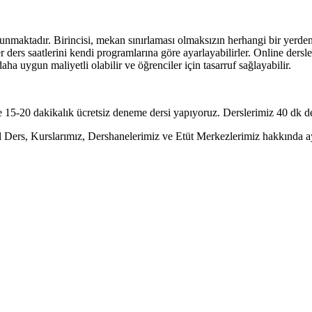
unmaktadır. Birincisi, mekan sınırlaması olmaksızın herhangi bir yerden er
er ders saatlerini kendi programlarına göre ayarlayabilirler. Online ders
daha uygun maliyetli olabilir ve öğrenciler için tasarruf sağlayabilir.
 15-20 dakikalık ücretsiz deneme dersi yapıyoruz. Derslerimiz 40 dk de
ers, Kurslarımız, Dershanelerimiz ve Etüt Merkezlerimiz hakkında ayrı