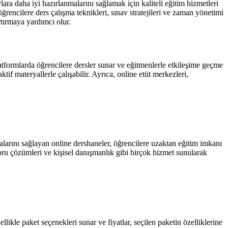
ara daha iyi hazırlanmalarını sağlamak için kaliteli eğitim hizmetleri
rencilere ders çalışma teknikleri, sınav stratejileri ve zaman yönetimi
rtırmaya yardımcı olur.
latformlarda öğrencilere dersler sunar ve eğitmenlerle etkileşime geçme
ktif materyallerle çalışabilir. Ayrıca, online etüt merkezleri,
larını sağlayan online dershaneler, öğrencilere uzaktan eğitim imkanı
soru çözümleri ve kişisel danışmanlık gibi birçok hizmet sunularak
llikle paket seçenekleri sunar ve fiyatlar, seçilen paketin özelliklerine