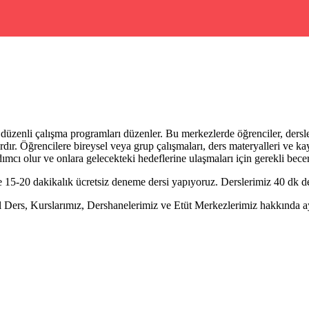
üzenli çalışma programları düzenler. Bu merkezlerde öğrenciler, dersler
rdır. Öğrencilere bireysel veya grup çalışmaları, ders materyalleri ve k
dımcı olur ve onlara gelecekteki hedeflerine ulaşmaları için gerekli beceri
 15-20 dakikalık ücretsiz deneme dersi yapıyoruz. Derslerimiz 40 dk de
ers, Kurslarımız, Dershanelerimiz ve Etüt Merkezlerimiz hakkında ayrı