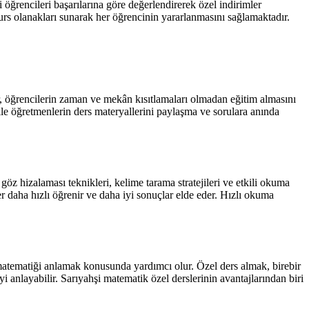
ri öğrencileri başarılarına göre değerlendirerek özel indirimler
burs olanakları sunarak her öğrencinin yararlanmasını sağlamaktadır.
er, öğrencilerin zaman ve mekân kısıtlamaları olmadan eğitim almasını
ikle öğretmenlerin ders materyallerini paylaşma ve sorulara anında
öz hizalaması teknikleri, kelime tarama stratejileri ve etkili okuma
ler daha hızlı öğrenir ve daha iyi sonuçlar elde eder. Hızlı okuma
 matematiği anlamak konusunda yardımcı olur. Özel ders almak, birebir
i anlayabilir. Sarıyahşi matematik özel derslerinin avantajlarından biri