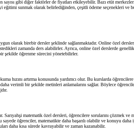
n sayısı gibi diğer faktörler de fiyatları etkileyebilir. Bazı etüt merkezle
iyi eğitimi sunmak olarak belirlediğinden, çeşitli ödeme seçenekleri ve 
 uygun olarak birebir dersler şeklinde sağlanmaktadır. Online özel dersl
stedikleri zamanda ders alabilirler. Ayrıca, online özel derslerde genell
bir şekilde öğrenme sürecini yönetebilirler.
 okuma hızını artırma konusunda yardımcı olur. Bu kurslarda öğrencilere g
ve daha verimli bir şekilde metinleri anlamalarını sağlar. Böylece öğrenci
jdır.
ur. Sarıyahşi matematik özel dersleri, öğrencilere sorularını çözmek ve
 sayede öğrenciler, matematikte daha başarılı olabilir ve konuyu daha iy
ları daha kısa sürede kavrayabilir ve zaman kazanabilir.