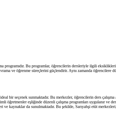
programıdır. Bu programlar, öğrencilerin dersleriyle ilgili eksikliklerin
vrama ve öğrenme süreçlerini güçlendirir. Aynı zamanda öğrencilere düzen
deal bir seçenek sunmaktadır. Bu merkezler, öğrencilerin ders çalışma a
yimli öğretmenler eşliğinde düzenli çalışma programları uygulanır ve ders
lleri ve kaynaklar da sunulmaktadır. Bu şekilde, Sarıyahşi etüt merkezler