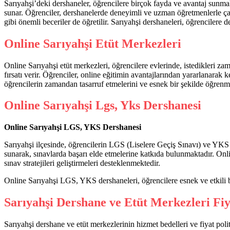
Sarıyahşi’deki dershaneler, öğrencilere birçok fayda ve avantaj sunmakt
sunar. Öğrenciler, dershanelerde deneyimli ve uzman öğretmenlerle çalı
gibi önemli beceriler de öğretilir. Sarıyahşi dershaneleri, öğrencilere
Online Sarıyahşi Etüt Merkezleri
Online Sarıyahşi etüt merkezleri, öğrencilere evlerinde, istedikleri z
fırsatı verir. Öğrenciler, online eğitimin avantajlarından yararlanarak ke
öğrencilerin zamandan tasarruf etmelerini ve esnek bir şekilde öğrenme
Online Sarıyahşi Lgs, Yks Dershanesi
Online Sarıyahşi LGS, YKS Dershanesi
Sarıyahşi ilçesinde, öğrencilerin LGS (Liselere Geçiş Sınavı) ve YKS
sunarak, sınavlarda başarı elde etmelerine katkıda bulunmaktadır. Onli
sınav stratejileri geliştirmeleri desteklenmektedir.
Online Sarıyahşi LGS, YKS dershaneleri, öğrencilere esnek ve etkili b
Sarıyahşi Dershane ve Etüt Merkezleri Fiy
Sarıyahşi dershane ve etüt merkezlerinin hizmet bedelleri ve fiyat politi