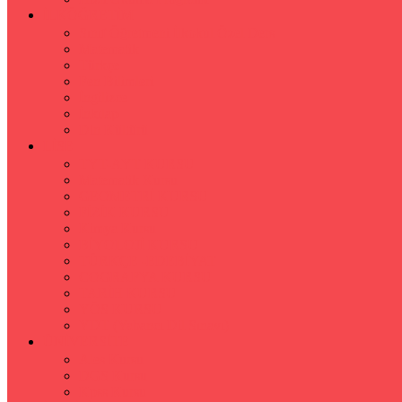
İLKÖĞRETİM
Sınıf Öğretmeni İlkokul Özel Ders
Matematik
Türkçe
Fen Bilimleri
İngilizce
İnkılap
Din Kültürü
LİSE
TYT-AYT KURSU
Matematik Kursu
GEOMETRİ KURSU
FİZİK KURSU
Kimya Kursu
BİYOLOJİ KURSU
TÜRKÇE -EDEBİYAT
COGRAFYA KURSU
TARİH KURSU
YÖS KURSU
YDT (Yabancı Dil Sınavı)
ÜNİVERSİTE
Ales Kursu
DGS Kursu
Kpss Kursu