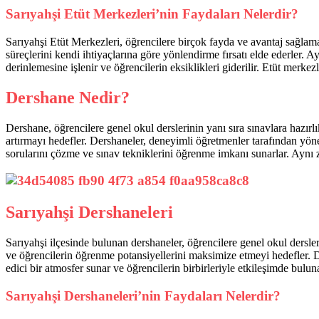
Sarıyahşi Etüt Merkezleri’nin Faydaları Nelerdir?
Sarıyahşi Etüt Merkezleri, öğrencilere birçok fayda ve avantaj sağlama
süreçlerini kendi ihtiyaçlarına göre yönlendirme fırsatı elde ederler. 
derinlemesine işlenir ve öğrencilerin eksiklikleri giderilir. Etüt merkez
Dershane Nedir?
Dershane, öğrencilere genel okul derslerinin yanı sıra sınavlara hazır
artırmayı hedefler. Dershaneler, deneyimli öğretmenler tarafından yöne
sorularını çözme ve sınav tekniklerini öğrenme imkanı sunarlar. Aynı z
Sarıyahşi Dershaneleri
Sarıyahşi ilçesinde bulunan dershaneler, öğrencilere genel okul dersleri
ve öğrencilerin öğrenme potansiyellerini maksimize etmeyi hedefler. Der
edici bir atmosfer sunar ve öğrencilerin birbirleriyle etkileşimde buluna
Sarıyahşi Dershaneleri’nin Faydaları Nelerdir?