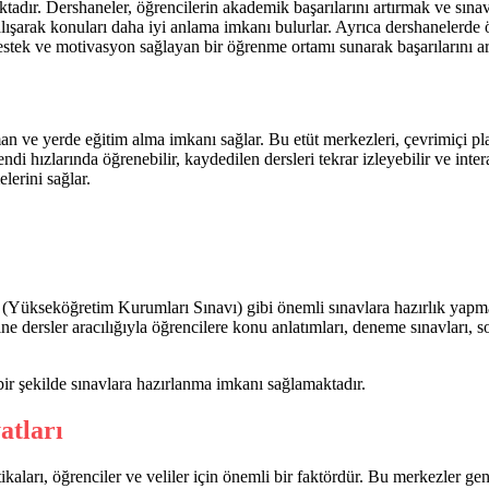
adır. Dershaneler, öğrencilerin akademik başarılarını artırmak ve sınavl
şarak konuları daha iyi anlama imkanı bulurlar. Ayrıca dershanelerde öğ
 destek ve motivasyon sağlayan bir öğrenme ortamı sunarak başarılarını a
aman ve yerde eğitim alma imkanı sağlar. Bu etüt merkezleri, çevrimiçi p
ndi hızlarında öğrenebilir, kaydedilen dersleri tekrar izleyebilir ve intera
lerini sağlar.
 (Yükseköğretim Kurumları Sınavı) gibi önemli sınavlara hazırlık yapma
ne dersler aracılığıyla öğrencilere konu anlatımları, deneme sınavları, 
ir şekilde sınavlara hazırlanma imkanı sağlamaktadır.
atları
kaları, öğrenciler ve veliler için önemli bir faktördür. Bu merkezler gene