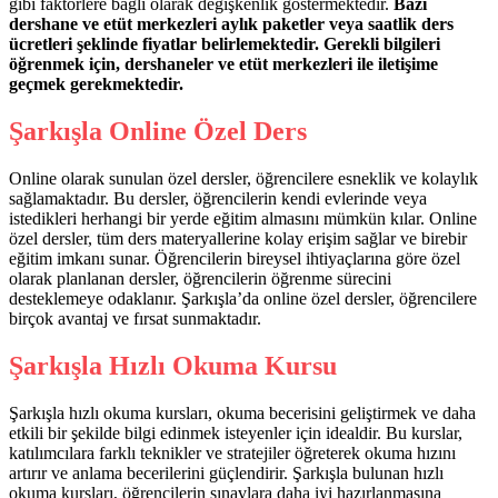
gibi faktörlere bağlı olarak değişkenlik göstermektedir.
Bazı
dershane ve etüt merkezleri aylık paketler veya saatlik ders
ücretleri şeklinde fiyatlar belirlemektedir.
Gerekli bilgileri
öğrenmek için, dershaneler ve etüt merkezleri ile iletişime
geçmek gerekmektedir.
Şarkışla Online Özel Ders
Online olarak sunulan özel dersler, öğrencilere esneklik ve kolaylık
sağlamaktadır. Bu dersler, öğrencilerin kendi evlerinde veya
istedikleri herhangi bir yerde eğitim almasını mümkün kılar. Online
özel dersler, tüm ders materyallerine kolay erişim sağlar ve birebir
eğitim imkanı sunar. Öğrencilerin bireysel ihtiyaçlarına göre özel
olarak planlanan dersler, öğrencilerin öğrenme sürecini
desteklemeye odaklanır. Şarkışla’da online özel dersler, öğrencilere
birçok avantaj ve fırsat sunmaktadır.
Şarkışla Hızlı Okuma Kursu
Şarkışla hızlı okuma kursları, okuma becerisini geliştirmek ve daha
etkili bir şekilde bilgi edinmek isteyenler için idealdir. Bu kurslar,
katılımcılara farklı teknikler ve stratejiler öğreterek okuma hızını
artırır ve anlama becerilerini güçlendirir. Şarkışla bulunan hızlı
okuma kursları, öğrencilerin sınavlara daha iyi hazırlanmasına