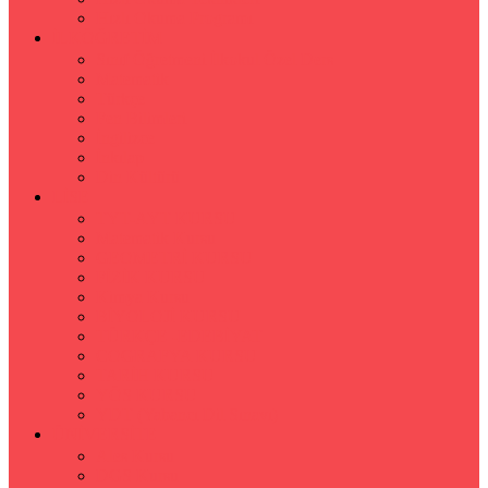
Hızlı Okuma Programı
İLKÖĞRETİM
Sınıf Öğretmeni İlkokul Özel Ders
Matematik
Türkçe
Fen Bilimleri
İngilizce
İnkılap
Din Kültürü
LİSE
TYT-AYT KURSU
Matematik Kursu
GEOMETRİ KURSU
FİZİK KURSU
Kimya Kursu
BİYOLOJİ KURSU
TÜRKÇE -EDEBİYAT
COGRAFYA KURSU
TARİH KURSU
YÖS KURSU
YDT (Yabancı Dil Sınavı)
ÜNİVERSİTE
Ales Kursu
DGS Kursu