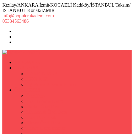
Kızılay/ANKARA İzmit/KOCAELİ Kadıköy/İSTANBUL Taksim/
İSTANBUL Konak/İZMİR
info@populerakademi.com
05334563486
ANASAYFA
KURUMSAL
HAKKIMIZDA
EKİBİMİZ
Öğretmen Başvuru Formu
ÖZEL DERS
Özel Ders
Hızlı Okuma Kursu
İlkokul Özel Ders
Matematik Özel Ders
Özel Ders Fizik
Kimya Özel Ders
Eğitim Koçu Mentor
Hızlı Okuma Teknikleri