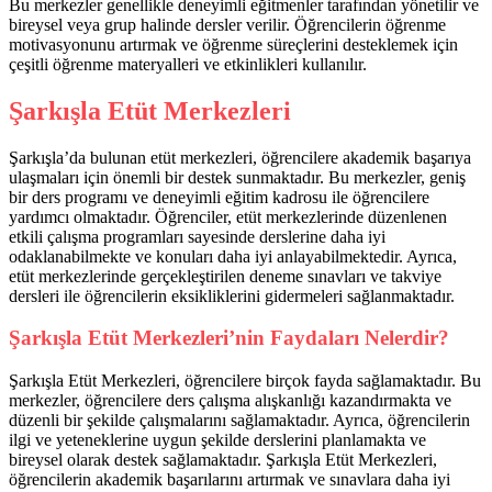
Bu merkezler genellikle deneyimli eğitmenler tarafından yönetilir ve
bireysel veya grup halinde dersler verilir. Öğrencilerin öğrenme
motivasyonunu artırmak ve öğrenme süreçlerini desteklemek için
çeşitli öğrenme materyalleri ve etkinlikleri kullanılır.
Şarkışla Etüt Merkezleri
Şarkışla’da bulunan etüt merkezleri, öğrencilere akademik başarıya
ulaşmaları için önemli bir destek sunmaktadır. Bu merkezler, geniş
bir ders programı ve deneyimli eğitim kadrosu ile öğrencilere
yardımcı olmaktadır. Öğrenciler, etüt merkezlerinde düzenlenen
etkili çalışma programları sayesinde derslerine daha iyi
odaklanabilmekte ve konuları daha iyi anlayabilmektedir. Ayrıca,
etüt merkezlerinde gerçekleştirilen deneme sınavları ve takviye
dersleri ile öğrencilerin eksikliklerini gidermeleri sağlanmaktadır.
Şarkışla Etüt Merkezleri’nin Faydaları Nelerdir?
Şarkışla Etüt Merkezleri, öğrencilere birçok fayda sağlamaktadır. Bu
merkezler, öğrencilere ders çalışma alışkanlığı kazandırmakta ve
düzenli bir şekilde çalışmalarını sağlamaktadır. Ayrıca, öğrencilerin
ilgi ve yeteneklerine uygun şekilde derslerini planlamakta ve
bireysel olarak destek sağlamaktadır. Şarkışla Etüt Merkezleri,
öğrencilerin akademik başarılarını artırmak ve sınavlara daha iyi