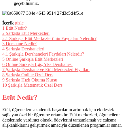
geçebilirsiniz.
İçerik
gizle
1
Etüt Nedir?
2
Şarkışla Etüt Merkezleri
2.1
Şarkışla Etüt Merkezleri’nin Faydaları Nelerdir?
3
Dershane Nedir?
4
Şarkışla Dershaneleri
4.1
Şarkışla Dershaneleri Faydaları Nelerdir?
5
Online Şarkışla Etüt Merkezleri
6
Online Şarkışla Lgs, Yks Dershanesi
7
Şarkışla Dershane ve Etüt Merkezleri Fiyatları
8
Şarkışla Online Özel Ders
9
Şarkışla Hızlı Okuma Kursu
10
Şarkışla Matematik Özel Ders
Etüt Nedir?
Etüt, öğrencilere akademik başarılarını artırmak için ek destek
sağlayan özel bir öğrenme ortamıdır. Etüt merkezleri, öğrencilere
derslerinde yardımcı olmak, ödevlerini tamamlamak ve çalışma
alışkanlıklarını geliştirmek amacıyla düzenlenen programlar sunar.