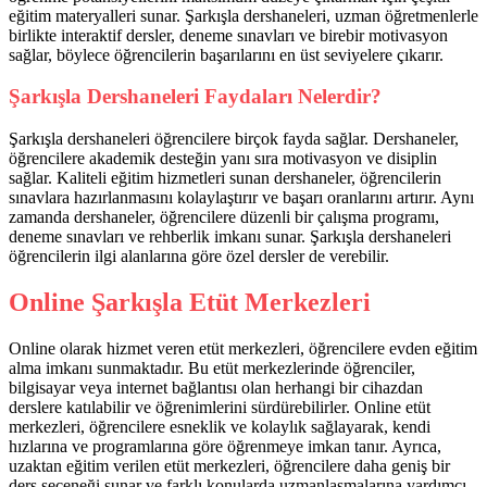
eğitim materyalleri sunar. Şarkışla dershaneleri, uzman öğretmenlerle
birlikte interaktif dersler, deneme sınavları ve birebir motivasyon
sağlar, böylece öğrencilerin başarılarını en üst seviyelere çıkarır.
Şarkışla Dershaneleri Faydaları Nelerdir?
Şarkışla dershaneleri öğrencilere birçok fayda sağlar. Dershaneler,
öğrencilere akademik desteğin yanı sıra motivasyon ve disiplin
sağlar. Kaliteli eğitim hizmetleri sunan dershaneler, öğrencilerin
sınavlara hazırlanmasını kolaylaştırır ve başarı oranlarını artırır. Aynı
zamanda dershaneler, öğrencilere düzenli bir çalışma programı,
deneme sınavları ve rehberlik imkanı sunar. Şarkışla dershaneleri
öğrencilerin ilgi alanlarına göre özel dersler de verebilir.
Online Şarkışla Etüt Merkezleri
Online olarak hizmet veren etüt merkezleri, öğrencilere evden eğitim
alma imkanı sunmaktadır. Bu etüt merkezlerinde öğrenciler,
bilgisayar veya internet bağlantısı olan herhangi bir cihazdan
derslere katılabilir ve öğrenimlerini sürdürebilirler. Online etüt
merkezleri, öğrencilere esneklik ve kolaylık sağlayarak, kendi
hızlarına ve programlarına göre öğrenmeye imkan tanır. Ayrıca,
uzaktan eğitim verilen etüt merkezleri, öğrencilere daha geniş bir
ders seçeneği sunar ve farklı konularda uzmanlaşmalarına yardımcı