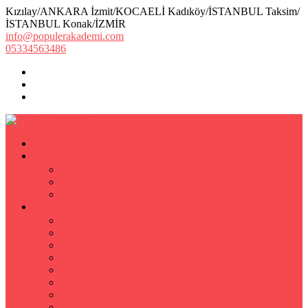
Kızılay/ANKARA İzmit/KOCAELİ Kadıköy/İSTANBUL Taksim/
İSTANBUL Konak/İZMİR
info@populerakademi.com
05334563486
ANASAYFA
KURUMSAL
HAKKIMIZDA
EKİBİMİZ
Öğretmen Başvuru Formu
ÖZEL DERS
Özel Ders
Hızlı Okuma Kursu
İlkokul Özel Ders
Matematik Özel Ders
Özel Ders Fizik
Kimya Özel Ders
Eğitim Koçu Mentor
Hızlı Okuma Teknikleri