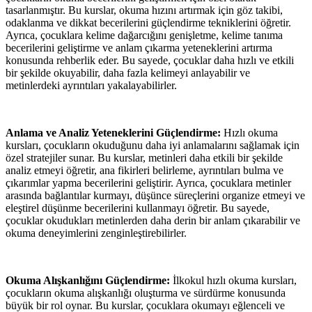
tasarlanmıştır. Bu kurslar, okuma hızını artırmak için göz takibi,
odaklanma ve dikkat becerilerini güçlendirme tekniklerini öğretir.
Ayrıca, çocuklara kelime dağarcığını genişletme, kelime tanıma
becerilerini geliştirme ve anlam çıkarma yeteneklerini artırma
konusunda rehberlik eder. Bu sayede, çocuklar daha hızlı ve etkili
bir şekilde okuyabilir, daha fazla kelimeyi anlayabilir ve
metinlerdeki ayrıntıları yakalayabilirler.
Anlama ve Analiz Yeteneklerini Güçlendirme:
Hızlı okuma
kursları, çocukların okuduğunu daha iyi anlamalarını sağlamak için
özel stratejiler sunar. Bu kurslar, metinleri daha etkili bir şekilde
analiz etmeyi öğretir, ana fikirleri belirleme, ayrıntıları bulma ve
çıkarımlar yapma becerilerini geliştirir. Ayrıca, çocuklara metinler
arasında bağlantılar kurmayı, düşünce süreçlerini organize etmeyi ve
eleştirel düşünme becerilerini kullanmayı öğretir. Bu sayede,
çocuklar okudukları metinlerden daha derin bir anlam çıkarabilir ve
okuma deneyimlerini zenginleştirebilirler.
Okuma Alışkanlığını Güçlendirme:
İlkokul hızlı okuma kursları,
çocukların okuma alışkanlığı oluşturma ve sürdürme konusunda
büyük bir rol oynar. Bu kurslar, çocuklara okumayı eğlenceli ve