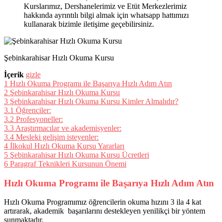
Kurslarımız, Dershanelerimiz ve Etüt Merkezlerimiz
hakkında ayrıntılı bilgi almak için whatsapp hattımızı
kullanarak bizimle iletişime geçebilirsiniz.
Şebinkarahisar Hızlı Okuma Kursu
İçerik
gizle
1
Hızlı Okuma Programı ile Başarıya Hızlı Adım Atın
2
Şebinkarahisar Hızlı Okuma Kursu
3
Şebinkarahisar Hızlı Okuma Kursu Kimler Almalıdır?
3.1
Öğrenciler:
3.2
Profesyoneller:
3.3
Araştırmacılar ve akademisyenler:
3.4
Mesleki gelişim isteyenler:
4
İlkokul Hızlı Okuma Kursu Yararları
5
Şebinkarahisar Hızlı Okuma Kursu Ücretleri
6
Paragraf Teknikleri Kursunun Önemi
Hızlı Okuma Programı ile Başarıya Hızlı Adım Atın
Hızlı Okuma Programımız öğrencilerin okuma hızını 3 ila 4 kat
artırarak, akademik başarılarını destekleyen yenilikçi bir yöntem
sunmaktadır.