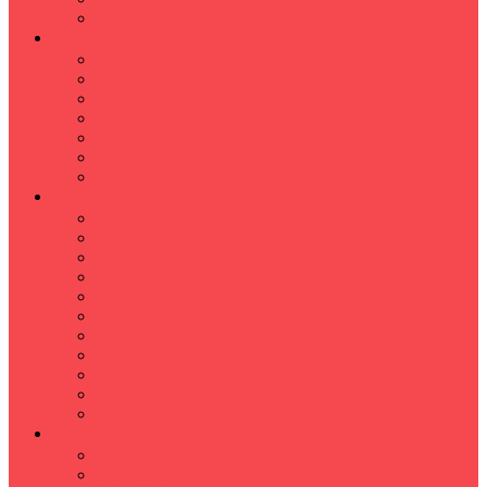
Hızlı Okuma Programı
İLKÖĞRETİM
Sınıf Öğretmeni İlkokul Özel Ders
Matematik
Türkçe
Fen Bilimleri
İngilizce
İnkılap
Din Kültürü
LİSE
TYT-AYT KURSU
Matematik Kursu
GEOMETRİ KURSU
FİZİK KURSU
Kimya Kursu
BİYOLOJİ KURSU
TÜRKÇE -EDEBİYAT
COGRAFYA KURSU
TARİH KURSU
YÖS KURSU
YDT (Yabancı Dil Sınavı)
ÜNİVERSİTE
Ales Kursu
DGS Kursu