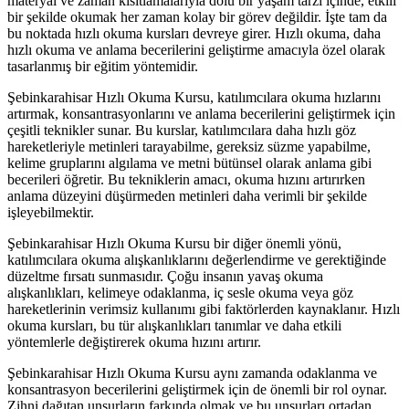
materyal ve zaman kısıtlamalarıyla dolu bir yaşam tarzı içinde, etkili
bir şekilde okumak her zaman kolay bir görev değildir. İşte tam da
bu noktada hızlı okuma kursları devreye girer. Hızlı okuma, daha
hızlı okuma ve anlama becerilerini geliştirme amacıyla özel olarak
tasarlanmış bir eğitim yöntemidir.
Şebinkarahisar Hızlı Okuma Kursu, katılımcılara okuma hızlarını
artırmak, konsantrasyonlarını ve anlama becerilerini geliştirmek için
çeşitli teknikler sunar. Bu kurslar, katılımcılara daha hızlı göz
hareketleriyle metinleri tarayabilme, gereksiz süzme yapabilme,
kelime gruplarını algılama ve metni bütünsel olarak anlama gibi
becerileri öğretir. Bu tekniklerin amacı, okuma hızını artırırken
anlama düzeyini düşürmeden metinleri daha verimli bir şekilde
işleyebilmektir.
Şebinkarahisar Hızlı Okuma Kursu bir diğer önemli yönü,
katılımcılara okuma alışkanlıklarını değerlendirme ve gerektiğinde
düzeltme fırsatı sunmasıdır. Çoğu insanın yavaş okuma
alışkanlıkları, kelimeye odaklanma, iç sesle okuma veya göz
hareketlerinin verimsiz kullanımı gibi faktörlerden kaynaklanır. Hızlı
okuma kursları, bu tür alışkanlıkları tanımlar ve daha etkili
yöntemlerle değiştirerek okuma hızını artırır.
Şebinkarahisar Hızlı Okuma Kursu aynı zamanda odaklanma ve
konsantrasyon becerilerini geliştirmek için de önemli bir rol oynar.
Zihni dağıtan unsurların farkında olmak ve bu unsurları ortadan