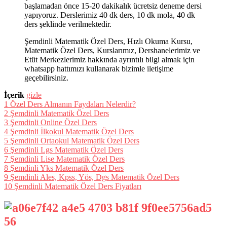
başlamadan önce 15-20 dakikalık ücretsiz deneme dersi
yapıyoruz. Derslerimiz 40 dk ders, 10 dk mola, 40 dk
ders şeklinde verilmektedir.
Şemdinli Matematik Özel Ders, Hızlı Okuma Kursu,
Matematik Özel Ders, Kurslarımız, Dershanelerimiz ve
Etüt Merkezlerimiz hakkında ayrıntılı bilgi almak için
whatsapp hattımızı kullanarak bizimle iletişime
geçebilirsiniz.
İçerik
gizle
1
Özel Ders Almanın Faydaları Nelerdir?
2
Şemdinli Matematik Özel Ders
3
Şemdinli Online Özel Ders
4
Şemdinli İlkokul Matematik Özel Ders
5
Şemdinli Ortaokul Matematik Özel Ders
6
Şemdinli Lgs Matematik Özel Ders
7
Şemdinli Lise Matematik Özel Ders
8
Şemdinli Yks Matematik Özel Ders
9
Şemdinli Ales, Kpss, Yös, Dgs Matematik Özel Ders
10
Şemdinli Matematik Özel Ders Fiyatları