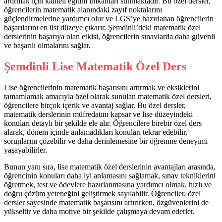
artırmak için kaliteli eğitim imkanları sunmaktadır. Bu özel dersler,
öğrencilerin matematik alanındaki zayıf noktalarını
güçlendirmelerine yardımcı olur ve LGS’ye hazırlanan öğrencilerin
başarılarını en üst düzeye çıkarır. Şemdinli’deki matematik özel
derslerinin başarıya olan etkisi, öğrencilerin sınavlarda daha güvenli
ve başarılı olmalarını sağlar.
Şemdinli Lise Matematik Özel Ders
Lise öğrencilerinin matematik başarısını artırmak ve eksiklerini
tamamlamak amacıyla özel olarak sunulan matematik özel dersleri,
öğrencilere birçok içerik ve avantaj sağlar. Bu özel dersler,
matematik derslerinin müfredatını kapsar ve lise düzeyindeki
konuları detaylı bir şekilde ele alır. Öğrencilere birebir özel ders
alarak, dönem içinde anlamadıkları konuları tekrar edebilir,
sorunlarını çözebilir ve daha derinlemesine bir öğrenme deneyimi
yaşayabilirler.
Bunun yanı sıra, lise matematik özel derslerinin avantajları arasında,
öğrencinin konuları daha iyi anlamasını sağlamak, sınav tekniklerini
öğretmek, test ve ödevlere hazırlanmasına yardımcı olmak, hızlı ve
doğru çözüm yeteneğini geliştirmek sayılabilir. Öğrenciler, özel
dersler sayesinde matematik başarısını artırırken, özgüvenlerini de
yükseltir ve daha motive bir şekilde çalışmaya devam ederler.