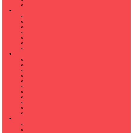
Hızlı Okuma Programı
İLKÖĞRETİM
Sınıf Öğretmeni İlkokul Özel Ders
Matematik
Türkçe
Fen Bilimleri
İngilizce
İnkılap
Din Kültürü
LİSE
TYT-AYT KURSU
Matematik Kursu
GEOMETRİ KURSU
FİZİK KURSU
Kimya Kursu
BİYOLOJİ KURSU
TÜRKÇE -EDEBİYAT
COGRAFYA KURSU
TARİH KURSU
YÖS KURSU
YDT (Yabancı Dil Sınavı)
ÜNİVERSİTE
Ales Kursu
DGS Kursu