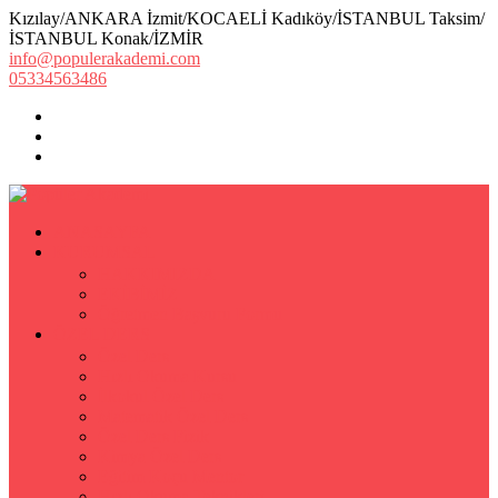
Kızılay/ANKARA İzmit/KOCAELİ Kadıköy/İSTANBUL Taksim/
İSTANBUL Konak/İZMİR
info@populerakademi.com
05334563486
ANASAYFA
KURUMSAL
HAKKIMIZDA
EKİBİMİZ
Öğretmen Başvuru Formu
ÖZEL DERS
Özel Ders
Hızlı Okuma Kursu
İlkokul Özel Ders
Matematik Özel Ders
Özel Ders Fizik
Kimya Özel Ders
Eğitim Koçu Mentor
Hızlı Okuma Teknikleri