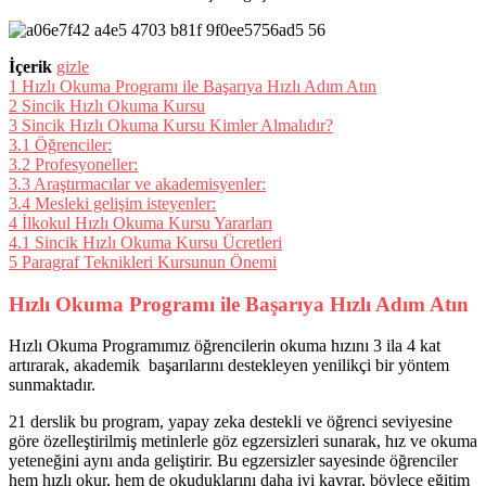
İçerik
gizle
1
Hızlı Okuma Programı ile Başarıya Hızlı Adım Atın
2
Sincik Hızlı Okuma Kursu
3
Sincik Hızlı Okuma Kursu Kimler Almalıdır?
3.1
Öğrenciler:
3.2
Profesyoneller:
3.3
Araştırmacılar ve akademisyenler:
3.4
Mesleki gelişim isteyenler:
4
İlkokul Hızlı Okuma Kursu Yararları
4.1
Sincik Hızlı Okuma Kursu Ücretleri
5
Paragraf Teknikleri Kursunun Önemi
Hızlı Okuma Programı ile Başarıya Hızlı Adım Atın
Hızlı Okuma Programımız öğrencilerin okuma hızını 3 ila 4 kat
artırarak, akademik başarılarını destekleyen yenilikçi bir yöntem
sunmaktadır.
21 derslik bu program, yapay zeka destekli ve öğrenci seviyesine
göre özelleştirilmiş metinlerle göz egzersizleri sunarak, hız ve okuma
yeteneğini aynı anda geliştirir. Bu egzersizler sayesinde öğrenciler
hem hızlı okur, hem de okuduklarını daha iyi kavrar, böylece eğitim