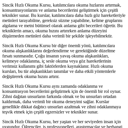
Sincik Hızlı Okuma Kursu, katılımcılara okuma hızlarını artırmak,
konsantrasyonlarını ve anlama becerilerini geliştirmek için çeşitli
teknikler sunar. Bu kurslar, katılımcılara daha hızlı göz hareketleriyle
metinleri tarayabilme, gereksiz süzme yapabilme, kelime gruplarını
algılama ve metni bütünsel olarak anlama gibi becerileri öğretir. Bu
tekniklerin amacı, okuma hızını artırırken anlama düzeyini
düşürmeden metinleri daha verimli bir şekilde işleyebilmektir.
Sincik Hızlı Okuma Kursu bir diğer önemli yönü, katılımcılara
okuma alışkanlıklarını değerlendirme ve gerektiğinde düzeltme
fırsatı sunmasıdır. Çoğu insanın yavaş okuma alışkanlıkları,
kelimeye odaklanma, iç sesle okuma veya göz hareketlerinin
verimsiz kullanımı gibi faktörlerden kaynaklanır. Hızlı okuma
kursları, bu tür alışkanlıkları tanımlar ve daha etkili yöntemlerle
değiştirerek okuma hızını artırır.
Sincik Hızlı Okuma Kursu aynı zamanda odaklanma ve
konsantrasyon becerilerini geliştirmek için de önemli bir rol oynar.
Zihni dağıtan unsurların farkında olmak ve bu unsurları ortadan
kaldırmak, daha verimli bir okuma deneyimi sağlar. Kurslar
genellikle dikkat dağıtıcı unsurları azaltmak ve zihni odaklanmaya
teşvik etmek için çeşitli egzersizler ve teknikler sunar.
Sincik Hızlı Okuma Kursu, her yaştan ve her seviyeden insan için
uygundur. Öğrenciler, iş profesyonelleri, araştırmacılar ve herhangi