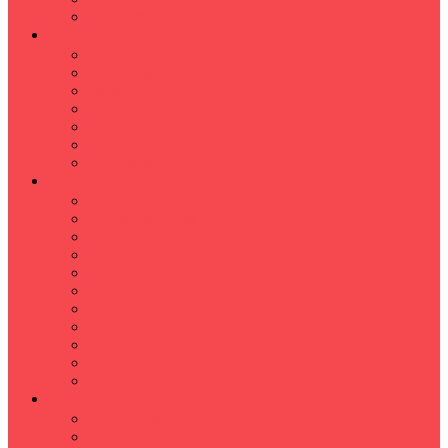
Hızlı Okuma Programı
İLKÖĞRETİM
Sınıf Öğretmeni İlkokul Özel Ders
Matematik
Türkçe
Fen Bilimleri
İngilizce
İnkılap
Din Kültürü
LİSE
TYT-AYT KURSU
Matematik Kursu
GEOMETRİ KURSU
FİZİK KURSU
Kimya Kursu
BİYOLOJİ KURSU
TÜRKÇE -EDEBİYAT
COGRAFYA KURSU
TARİH KURSU
YÖS KURSU
YDT (Yabancı Dil Sınavı)
ÜNİVERSİTE
Ales Kursu
DGS Kursu