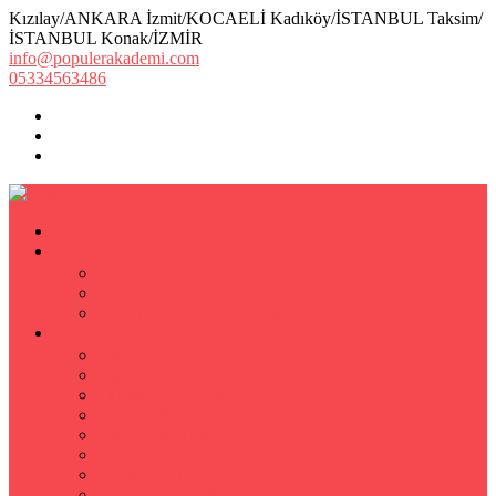
Kızılay/ANKARA İzmit/KOCAELİ Kadıköy/İSTANBUL Taksim/
İSTANBUL Konak/İZMİR
info@populerakademi.com
05334563486
ANASAYFA
KURUMSAL
HAKKIMIZDA
EKİBİMİZ
Öğretmen Başvuru Formu
ÖZEL DERS
Özel Ders
Hızlı Okuma Kursu
İlkokul Özel Ders
Matematik Özel Ders
Özel Ders Fizik
Kimya Özel Ders
Eğitim Koçu Mentor
Hızlı Okuma Teknikleri