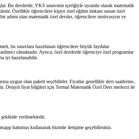
sağlar. Bu derslerde, YKS sınavının içeriğiyle uyumlu olarak matematik
eklenir. Özellikle öğrencilere kişiye özel eğitim imkanı sunan özel
i bir adımı olan matematik özel dersler, öğrencilere motivasyon ve
meti, bu sınavlara hazırlanan öğrencilere büyük faydalar
 yardımcı olmaktadır. Ayrıca, özel derslerde öğrenciye özel programlar
 iyi hazırlanabilir.
ına uygun olan paketi seçebilirler. Fiyatlar genellikle ders saatlerine,
ır. Detaylı fiyat bilgileri için Termal Matematik Özel Ders merkezi ile
şeklinde verilmektedir.
pp hattımızı kullanarak bizimle iletişime geçebilirsiniz.