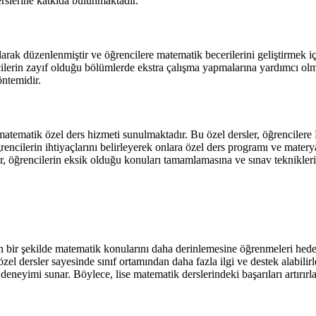
erslerine katkıda bulunmaktadır.
ak düzenlenmiştir ve öğrencilere matematik becerilerini geliştirmek içi
cilerin zayıf olduğu bölümlerde ekstra çalışma yapmalarına yardımcı olm
öntemidir.
matematik özel ders hizmeti sunulmaktadır. Bu özel dersler, öğrencilere 
cilerin ihtiyaçlarını belirleyerek onlara özel ders programı ve materyal
ler, öğrencilerin eksik olduğu konuları tamamlamasına ve sınav teknikleri
 bir şekilde matematik konularını daha derinlemesine öğrenmeleri hedef
 özel dersler sayesinde sınıf ortamından daha fazla ilgi ve destek alabili
deneyimi sunar. Böylece, lise matematik derslerindeki başarıları artırırla