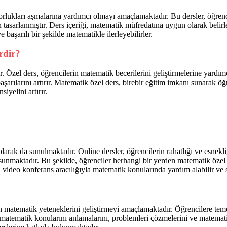
rlukları aşmalarına yardımcı olmayı amaçlamaktadır. Bu dersler, öğrenc
çin tasarlanmıştır. Ders içeriği, matematik müfredatına uygun olarak belirl
başarılı bir şekilde matematikle ilerleyebilirler.
rdir?
 Özel ders, öğrencilerin matematik becerilerini geliştirmelerine yardım
şarılarını artırır. Matematik özel ders, birebir eğitim imkanı sunarak ö
iyelini artırır.
rak da sunulmaktadır. Online dersler, öğrencilerin rahatlığı ve esnekli
 sunmaktadır. Bu şekilde, öğrenciler herhangi bir yerden matematik özel d
 video konferans aracılığıyla matematik konularında yardım alabilir ve so
atematik yeteneklerini geliştirmeyi amaçlamaktadır. Öğrencilere temel m
 matematik konularını anlamalarını, problemleri çözmelerini ve matematik