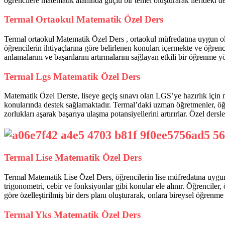
öğrencilere matematik alanında güçlü bir temel oluşturarak ilerideki d
Termal Ortaokul Matematik Özel Ders
Termal ortaokul Matematik Özel Ders , ortaokul müfredatına uygun olar
öğrencilerin ihtiyaçlarına göre belirlenen konuları içermekte ve öğren
anlamalarını ve başarılarını artırmalarını sağlayan etkili bir öğrenme y
Termal Lgs Matematik Özel Ders
Matematik Özel Derste, liseye geçiş sınavı olan LGS’ye hazırlık için 
konularında destek sağlamaktadır. Termal’daki uzman öğretmenler, öğren
zorlukları aşarak başarıya ulaşma potansiyellerini artırırlar. Özel ders
Termal Lise Matematik Özel Ders
Termal Matematik Lise Özel Ders, öğrencilerin lise müfredatına uygun
trigonometri, cebir ve fonksiyonlar gibi konular ele alınır. Öğrenciler,
göre özelleştirilmiş bir ders planı oluşturarak, onlara bireysel öğrenme 
Termal Yks Matematik Özel Ders