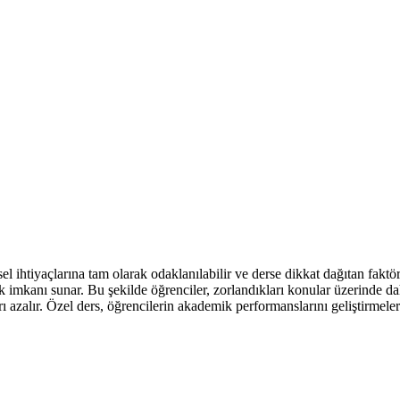
el ihtiyaçlarına tam olarak odaklanılabilir ve derse dikkat dağıtan faktö
imkanı sunar. Bu şekilde öğrenciler, zorlandıkları konular üzerinde daha fa
rı azalır. Özel ders, öğrencilerin akademik performanslarını geliştirmele