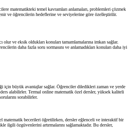
ilere matematikteki temel kavramları anlamaları, problemleri çözmek
enir ve öğrencilerin hedeflerine ve seviyelerine göre özelleştirilir.
cı olur ve eksik oldukları konuları tamamlamalarına imkan sağlar.
ğrencilerin daha fazla soru sormasını ve anlamadıkları konuları daha iyi
ği için büyük avantajlar sağlar. Öğrenciler diledikleri zaman ve yerde
ers alabilirler. Termal online matematik özel dersler, yüksek kaliteli
rularını sorabilirler.
atematik becerileri öğretilirken, dersler eğlenceli ve interaktif bir
le ilgili özgüvenlerini artırmalarını sağlamaktadır. Bu dersler,