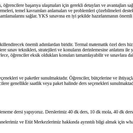
 öğrencilere başarıya ulaşmaları için gerekli detayları ve avantajları 
idermeleri, temel kavramları anlamaları ve problemleri çözebilmeleri dest
i tamamlamalarını sağlar. YKS sınavına en iyi şekilde hazırlanmanın öneml
ekillendirecek önemli adımlardan biridir. Termal matematik özel ders hiz
e sınav teknikleri, stratejileri ve konuların derinlemesine anlatımı ile
lece, öğrenciler eksik oldukları konuları tamamlayabilir ve sınavlara daha
çenekleri ve paketler sunulmaktadır. Öğrenciler, bütçelerine ve ihtiyaçlar
ilere genellikle saatlik veya paket halinde ders seçenekleri sunulmaktad
eneme dersi yapıyoruz. Derslerimiz 40 dk ders, 10 dk mola, 40 dk ders 
erimiz ve Etüt Merkezlerimiz hakkında ayrıntılı bilgi almak için whatsa