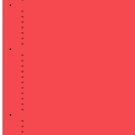
İLKÖĞRETİM
Sınıf Öğretmeni İlkokul Özel Ders
Matematik
Türkçe
Fen Bilimleri
İngilizce
İnkılap
Din Kültürü
LİSE
TYT-AYT KURSU
Matematik Kursu
GEOMETRİ KURSU
FİZİK KURSU
Kimya Kursu
BİYOLOJİ KURSU
TÜRKÇE -EDEBİYAT
COGRAFYA KURSU
TARİH KURSU
YÖS KURSU
YDT (Yabancı Dil Sınavı)
ÜNİVERSİTE
Ales Kursu
DGS Kursu
Kpss Kursu