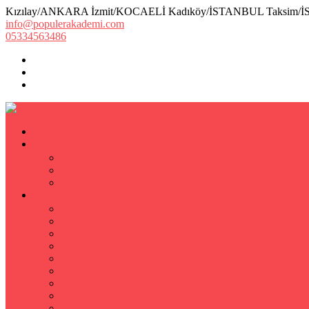
Kızılay/ANKARA İzmit/KOCAELİ Kadıköy/İSTANBUL Taksim/
info@populerakademi.com
05334563486
ANASAYFA
KURUMSAL
HAKKIMIZDA
EKİBİMİZ
Öğretmen Başvuru Formu
ÖZEL DERS
Özel Ders
Hızlı Okuma Kursu
İlkokul Özel Ders
Matematik Özel Ders
Özel Ders Fizik
Kimya Özel Ders
Eğitim Koçu Mentor
Hızlı Okuma Teknikleri
Hızlı Okuma Programı