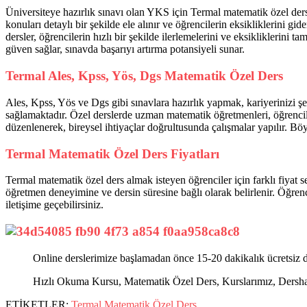
Üniversiteye hazırlık sınavı olan YKS için Termal matematik özel ders,
konuları detaylı bir şekilde ele alınır ve öğrencilerin eksikliklerini g
dersler, öğrencilerin hızlı bir şekilde ilerlemelerini ve eksikliklerin
güven sağlar, sınavda başarıyı artırma potansiyeli sunar.
Termal Ales, Kpss, Yös, Dgs Matematik Özel Ders
Ales, Kpss, Yös ve Dgs gibi sınavlara hazırlık yapmak, kariyerinizi ş
sağlamaktadır. Özel derslerde uzman matematik öğretmenleri, öğrenciler
düzenlenerek, bireysel ihtiyaçlar doğrultusunda çalışmalar yapılır. Böy
Termal Matematik Özel Ders Fiyatları
Termal matematik özel ders almak isteyen öğrenciler için farklı fiyat se
öğretmen deneyimine ve dersin süresine bağlı olarak belirlenir. Öğrenc
iletişime geçebilirsiniz.
Online derslerimize başlamadan önce 15-20 dakikalık ücretsiz d
Hızlı Okuma Kursu, Matematik Özel Ders, Kurslarımız, Dershanel
ETİKETLER:
Termal Matematik Özel Ders