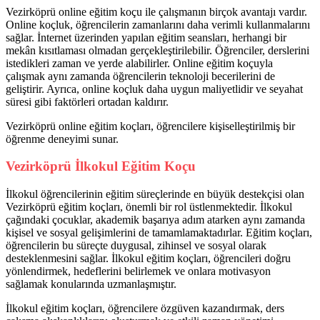
Vezirköprü online eğitim koçu ile çalışmanın birçok avantajı vardır.
Online koçluk, öğrencilerin zamanlarını daha verimli kullanmalarını
sağlar. İnternet üzerinden yapılan eğitim seansları, herhangi bir
mekân kısıtlaması olmadan gerçekleştirilebilir. Öğrenciler, derslerini
istedikleri zaman ve yerde alabilirler. Online eğitim koçuyla
çalışmak aynı zamanda öğrencilerin teknoloji becerilerini de
geliştirir. Ayrıca, online koçluk daha uygun maliyetlidir ve seyahat
süresi gibi faktörleri ortadan kaldırır.
Vezirköprü online eğitim koçları, öğrencilere kişiselleştirilmiş bir
öğrenme deneyimi sunar.
Vezirköprü İlkokul Eğitim Koçu
İlkokul öğrencilerinin eğitim süreçlerinde en büyük destekçisi olan
Vezirköprü eğitim koçları, önemli bir rol üstlenmektedir. İlkokul
çağındaki çocuklar, akademik başarıya adım atarken aynı zamanda
kişisel ve sosyal gelişimlerini de tamamlamaktadırlar. Eğitim koçları,
öğrencilerin bu süreçte duygusal, zihinsel ve sosyal olarak
desteklenmesini sağlar. İlkokul eğitim koçları, öğrencileri doğru
yönlendirmek, hedeflerini belirlemek ve onlara motivasyon
sağlamak konularında uzmanlaşmıştır.
İlkokul eğitim koçları, öğrencilere özgüven kazandırmak, ders