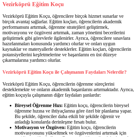
Vezirköprü Eğitim Koçu
Vezirköprü Eğitim Koçu, öğrencilere birçok hizmet sunarlar ve
birçok avantaj sağlarlar. Eğitim koçları, öğrencilerin akademik
performansını artırmak, öğrenme stratejileri geliştirmek,
motivasyonu ve özgüveni artırmak, zaman yönetimi becerilerini
geliştirmek gibi görevlerle ilgilenirler. Ayrıca, öğrencilere sınavlara
hazırlanmaları konusunda yardımcı olurlar ve onları uygun
kaynaklar ve materyallerle desteklerler. Eğitim koçları, öğrencilerin
potansiyellerini keşfetmelerine ve başarılarını en üst düzeye
çıkarmalarına yardımcı olurlar.
Vezirköprü Eğitim Koçu ile Çalışmanın Faydaları Nelerdir?
Vezirköprü Eğitim Koçu, öğrencilerin öğrenme süreçlerini
desteklemekte ve onların akademik başarılarını artırmaktadır. Ayrıca,
eğitim koçuyla çalışmanın diğer faydaları şunlardır:
Bireysel Öğrenme Hızı:
Eğitim koçu, öğrencilerin bireysel
öğrenme hızına ve ihtiyaçlarına göre özel bir planlama yapar.
Bu şekilde, öğrenciler daha etkili bir şekilde öğrenir ve
anladığı konularda derinleşme fırsatı bulur.
Motivasyon ve Özgüven:
Eğitim koçu, öğrencilerin
motivasyonunu yükseltmek ve özgüvenlerini artırmak için