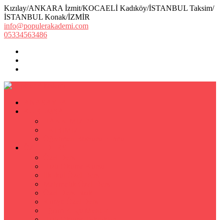
Kızılay/ANKARA İzmit/KOCAELİ Kadıköy/İSTANBUL Taksim/
İSTANBUL Konak/İZMİR
info@populerakademi.com
05334563486
ANASAYFA
KURUMSAL
HAKKIMIZDA
EKİBİMİZ
Öğretmen Başvuru Formu
ÖZEL DERS
Özel Ders
Hızlı Okuma Kursu
İlkokul Özel Ders
Matematik Özel Ders
Özel Ders Fizik
Kimya Özel Ders
Eğitim Koçu Mentor
Hızlı Okuma Teknikleri