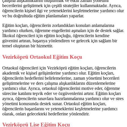
çalışma alışkanlıklarını oluşturmak ve etkili zaman yönetimi
becerilerini geliştirmek için çeşitli stratejiler kullanmaktadır. Ayrıca,
öğrencilerin kişisel ilgi ve yeteneklerini keşfetmelerine yardımcı olur
ve bu doğrultuda eğitim planlamaları yaparlar.
Eğitim koçları, öğrencilerin zorlandıkları konuları anlamalarına
yardımcı olurken, öğrenme engellerini aşmaları için de destek sağlar.
İlkokul öğrencileri için eğitim koçluğu, öğrencilerin kendine
güvenini artıran, başarıya yönlendiren ve gelecek için sağlam bir
temel oluşturan bir hizmettir.
Vezirköprü Ortaokul Eğitim Koçu
Ortaokul öğrencileri için Vezirköprü eğitim koçları, öğrencilerin
akademik ve kişisel gelişimlerine yardımcı olur. Eğitim koçları,
öğrencilerin hedeflerini belirlemelerine, zaman yönetimi becerileri
geliştirmelerine ve ders çalışma alışkanlıklarını düzenlemelerine
yardımcı olur. Ayrıca, ortaokul öğrencilerini motive eder, öğrenme
sürecine katılımı teşvik eder ve özgüvenlerini artırır. Eğitim koçları
ayrıca, öğrencilerin sınavlara hazırlanmalarına yardımcı olur ve stres
yönetimi konusunda destek sunar. Ortaokul eğitim koçları,
öğrencilerin başarılarını ve yeteneklerini keşfetmelerine yardımcı
olarak, onları gelecekteki hedeflerine yönlendirir.
Vezirköprü Lise Eğitim Koçu