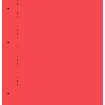
Hızlı Okuma Programı
İLKÖĞRETİM
Sınıf Öğretmeni İlkokul Özel Ders
Matematik
Türkçe
Fen Bilimleri
İngilizce
İnkılap
Din Kültürü
LİSE
TYT-AYT KURSU
Matematik Kursu
GEOMETRİ KURSU
FİZİK KURSU
Kimya Kursu
BİYOLOJİ KURSU
TÜRKÇE -EDEBİYAT
COGRAFYA KURSU
TARİH KURSU
YÖS KURSU
YDT (Yabancı Dil Sınavı)
ÜNİVERSİTE
Ales Kursu
DGS Kursu