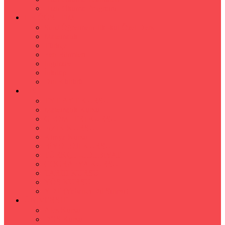
Hızlı Okuma Programı
İLKÖĞRETİM
Sınıf Öğretmeni İlkokul Özel Ders
Matematik
Türkçe
Fen Bilimleri
İngilizce
İnkılap
Din Kültürü
LİSE
TYT-AYT KURSU
Matematik Kursu
GEOMETRİ KURSU
FİZİK KURSU
Kimya Kursu
BİYOLOJİ KURSU
TÜRKÇE -EDEBİYAT
COGRAFYA KURSU
TARİH KURSU
YÖS KURSU
YDT (Yabancı Dil Sınavı)
ÜNİVERSİTE
Ales Kursu
DGS Kursu