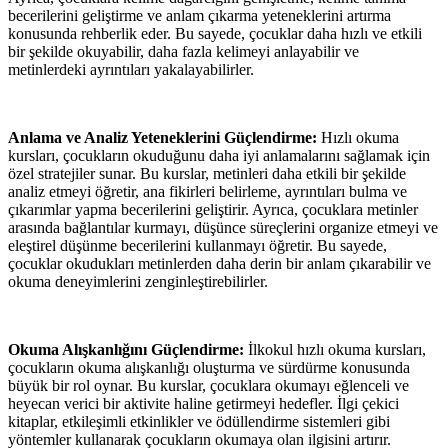
becerilerini geliştirme ve anlam çıkarma yeteneklerini artırma
konusunda rehberlik eder. Bu sayede, çocuklar daha hızlı ve etkili
bir şekilde okuyabilir, daha fazla kelimeyi anlayabilir ve
metinlerdeki ayrıntıları yakalayabilirler.
Anlama ve Analiz Yeteneklerini Güçlendirme:
Hızlı okuma
kursları, çocukların okuduğunu daha iyi anlamalarını sağlamak için
özel stratejiler sunar. Bu kurslar, metinleri daha etkili bir şekilde
analiz etmeyi öğretir, ana fikirleri belirleme, ayrıntıları bulma ve
çıkarımlar yapma becerilerini geliştirir. Ayrıca, çocuklara metinler
arasında bağlantılar kurmayı, düşünce süreçlerini organize etmeyi ve
eleştirel düşünme becerilerini kullanmayı öğretir. Bu sayede,
çocuklar okudukları metinlerden daha derin bir anlam çıkarabilir ve
okuma deneyimlerini zenginleştirebilirler.
Okuma Alışkanlığını Güçlendirme:
İlkokul hızlı okuma kursları,
çocukların okuma alışkanlığı oluşturma ve sürdürme konusunda
büyük bir rol oynar. Bu kurslar, çocuklara okumayı eğlenceli ve
heyecan verici bir aktivite haline getirmeyi hedefler. İlgi çekici
kitaplar, etkileşimli etkinlikler ve ödüllendirme sistemleri gibi
yöntemler kullanarak çocukların okumaya olan ilgisini artırır.