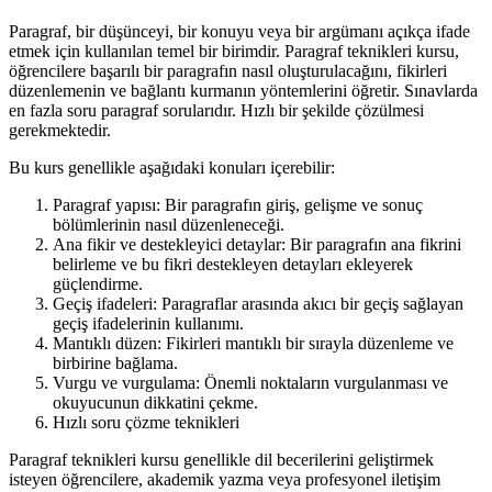
Paragraf, bir düşünceyi, bir konuyu veya bir argümanı açıkça ifade
etmek için kullanılan temel bir birimdir. Paragraf teknikleri kursu,
öğrencilere başarılı bir paragrafın nasıl oluşturulacağını, fikirleri
düzenlemenin ve bağlantı kurmanın yöntemlerini öğretir. Sınavlarda
en fazla soru paragraf sorularıdır. Hızlı bir şekilde çözülmesi
gerekmektedir.
Bu kurs genellikle aşağıdaki konuları içerebilir:
Paragraf yapısı: Bir paragrafın giriş, gelişme ve sonuç
bölümlerinin nasıl düzenleneceği.
Ana fikir ve destekleyici detaylar: Bir paragrafın ana fikrini
belirleme ve bu fikri destekleyen detayları ekleyerek
güçlendirme.
Geçiş ifadeleri: Paragraflar arasında akıcı bir geçiş sağlayan
geçiş ifadelerinin kullanımı.
Mantıklı düzen: Fikirleri mantıklı bir sırayla düzenleme ve
birbirine bağlama.
Vurgu ve vurgulama: Önemli noktaların vurgulanması ve
okuyucunun dikkatini çekme.
Hızlı soru çözme teknikleri
Paragraf teknikleri kursu genellikle dil becerilerini geliştirmek
isteyen öğrencilere, akademik yazma veya profesyonel iletişim