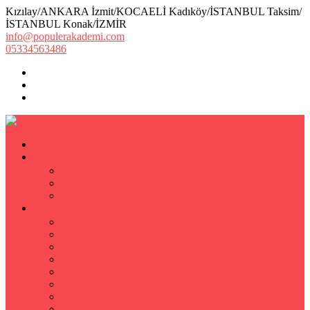
Kızılay/ANKARA İzmit/KOCAELİ Kadıköy/İSTANBUL Taksim/
İSTANBUL Konak/İZMİR
info@populerakademi.com
05334563486
ANASAYFA
KURUMSAL
HAKKIMIZDA
EKİBİMİZ
Öğretmen Başvuru Formu
ÖZEL DERS
Özel Ders
Hızlı Okuma Kursu
İlkokul Özel Ders
Matematik Özel Ders
Özel Ders Fizik
Kimya Özel Ders
Eğitim Koçu Mentor
Hızlı Okuma Teknikleri