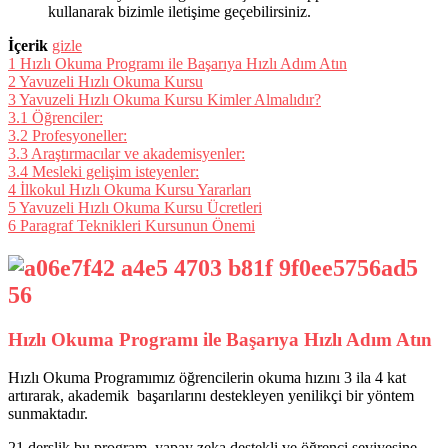
kullanarak bizimle iletişime geçebilirsiniz.
İçerik
gizle
1
Hızlı Okuma Programı ile Başarıya Hızlı Adım Atın
2
Yavuzeli Hızlı Okuma Kursu
3
Yavuzeli Hızlı Okuma Kursu Kimler Almalıdır?
3.1
Öğrenciler:
3.2
Profesyoneller:
3.3
Araştırmacılar ve akademisyenler:
3.4
Mesleki gelişim isteyenler:
4
İlkokul Hızlı Okuma Kursu Yararları
5
Yavuzeli Hızlı Okuma Kursu Ücretleri
6
Paragraf Teknikleri Kursunun Önemi
Hızlı Okuma Programı ile Başarıya Hızlı Adım Atın
Hızlı Okuma Programımız öğrencilerin okuma hızını 3 ila 4 kat
artırarak, akademik başarılarını destekleyen yenilikçi bir yöntem
sunmaktadır.
21 derslik bu program, yapay zeka destekli ve öğrenci seviyesine