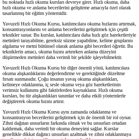
bu noktada hızlı okuma kursları devreye girer. Hızlı okuma, daha
hızlı okuma ve anlama becerilerini geliştirme amacıyla özel olarak
tasarlanmış bir eğitim yöntemidir.
Yavuzeli Hızlı Okuma Kursu, katılımcılara okuma hızlarını artırmak,
konsantrasyonlarını ve anlama becerilerini geliştirmek için çeşitli
teknikler sunar. Bu kurslar, katılımcılara daha hızlı göz hareketleriyle
metinleri tarayabilme, gereksiz süzme yapabilme, kelime gruplarını
algılama ve metni bütünsel olarak anlama gibi becerileri öğretir. Bu
tekniklerin amacı, okuma hızını artırırken anlama düzeyini
düşürmeden metinleri daha verimli bir şekilde işleyebilmektir.
Yavuzeli Hızlı Okuma Kursu bir diğer önemli yönü, katılımcılara
okuma alışkanlıklarını değerlendirme ve gerektiğinde düzeltme
fırsatı sunmasıdır. Çoğu insanın yavaş okuma alışkanlıkları,
kelimeye odaklanma, iç sesle okuma veya göz hareketlerinin
verimsiz kullanımı gibi faktörlerden kaynaklanır. Hızlı okuma
kursları, bu tür alışkanlıkları tanımlar ve daha etkili yöntemlerle
değiştirerek okuma hızını artırır.
Yavuzeli Hızlı Okuma Kursu aynı zamanda odaklanma ve
konsantrasyon becerilerini geliştirmek için de önemli bir rol oynar.
Zihni dağıtan unsurların farkında olmak ve bu unsurları ortadan
kaldırmak, daha verimli bir okuma deneyimi sağlar. Kurslar
genellikle dikkat dağıtıcı unsurları azaltmak ve zihni odaklanmaya