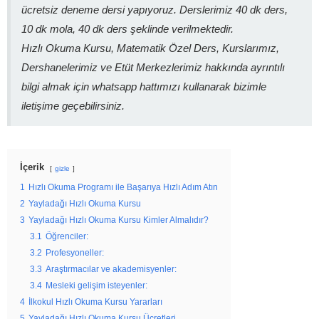
ücretsiz deneme dersi yapıyoruz. Derslerimiz 40 dk ders,
10 dk mola, 40 dk ders şeklinde verilmektedir.
Hızlı Okuma Kursu, Matematik Özel Ders, Kurslarımız,
Dershanelerimiz ve Etüt Merkezlerimiz hakkında ayrıntılı
bilgi almak için whatsapp hattımızı kullanarak bizimle
iletişime geçebilirsiniz.
İçerik
gizle
1
Hızlı Okuma Programı ile Başarıya Hızlı Adım Atın
2
Yayladağı Hızlı Okuma Kursu
3
Yayladağı Hızlı Okuma Kursu Kimler Almalıdır?
3.1
Öğrenciler:
3.2
Profesyoneller:
3.3
Araştırmacılar ve akademisyenler:
3.4
Mesleki gelişim isteyenler:
4
İlkokul Hızlı Okuma Kursu Yararları
5
Yayladağı Hızlı Okuma Kursu Ücretleri