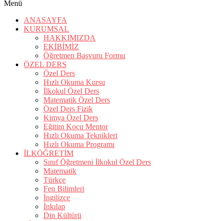
Menü
ANASAYFA
KURUMSAL
HAKKIMIZDA
EKİBİMİZ
Öğretmen Başvuru Formu
ÖZEL DERS
Özel Ders
Hızlı Okuma Kursu
İlkokul Özel Ders
Matematik Özel Ders
Özel Ders Fizik
Kimya Özel Ders
Eğitim Koçu Mentor
Hızlı Okuma Teknikleri
Hızlı Okuma Programı
İLKÖĞRETİM
Sınıf Öğretmeni İlkokul Özel Ders
Matematik
Türkçe
Fen Bilimleri
İngilizce
İnkılap
Din Kültürü