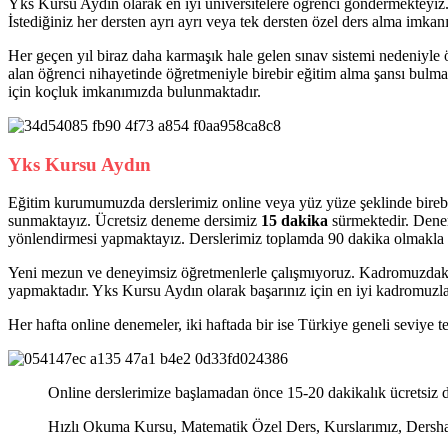
Yks Kursu Aydın olarak en iyi üniversitelere öğrenci göndermekteyiz
İstediğiniz her dersten ayrı ayrı veya tek dersten özel ders alma imka
Her geçen yıl biraz daha karmaşık hale gelen sınav sistemi nedeniyle ö
alan öğrenci nihayetinde öğretmeniyle birebir eğitim alma şansı bul
için koçluk imkanımızda bulunmaktadır.
Yks Kursu Aydın
Eğitim kurumumuzda derslerimiz online veya yüz yüze şeklinde birebi
sunmaktayız. Ücretsiz deneme dersimiz
15 dakika
sürmektedir. Denem
yönlendirmesi yapmaktayız. Derslerimiz toplamda 90 dakika olmakla bi
Yeni mezun ve deneyimsiz öğretmenlerle çalışmıyoruz. Kadromuzdaki
yapmaktadır. Yks Kursu Aydın olarak başarınız için en iyi kadromuzl
Her hafta online denemeler, iki haftada bir ise Türkiye geneli seviye 
Online derslerimize başlamadan önce 15-20 dakikalık ücretsiz d
Hızlı Okuma Kursu, Matematik Özel Ders, Kurslarımız, Dershanel