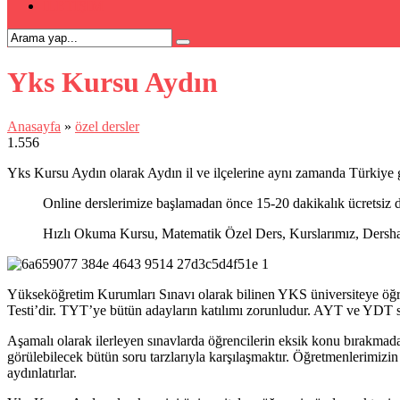
İLETİŞİM
Yks Kursu Aydın
Anasayfa
»
özel dersler
1.556
Yks Kursu Aydın olarak Aydın il ve ilçelerine aynı zamanda Türkiye g
Online derslerimize başlamadan önce 15-20 dakikalık ücretsiz d
Hızlı Okuma Kursu, Matematik Özel Ders, Kurslarımız, Dershanel
Yükseköğretim Kurumları Sınavı olarak bilinen YKS üniversiteye öğrenc
Testi’dir. TYT’ye bütün adayların katılımı zorunludur. AYT ve YDT sın
Aşamalı olarak ilerleyen sınavlarda öğrencilerin eksik konu bırakmadan
görülebilecek bütün soru tarzlarıyla karşılaşmaktır. Öğretmenlerimizin 
aydınlatırlar.