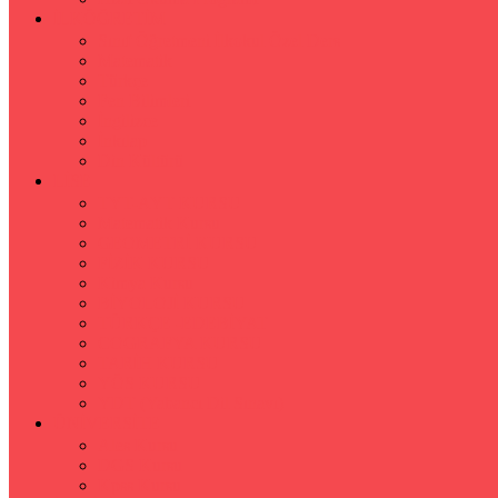
İLKÖĞRETİM
Sınıf Öğretmeni İlkokul Özel Ders
Matematik
Türkçe
Fen Bilimleri
İngilizce
İnkılap
Din Kültürü
LİSE
TYT-AYT KURSU
Matematik Kursu
GEOMETRİ KURSU
FİZİK KURSU
Kimya Kursu
BİYOLOJİ KURSU
TÜRKÇE -EDEBİYAT
COGRAFYA KURSU
TARİH KURSU
YÖS KURSU
YDT (Yabancı Dil Sınavı)
ÜNİVERSİTE
Ales Kursu
DGS Kursu
Kpss Kursu