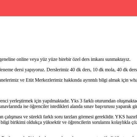
eneline online veya yüz yüze birebir özel ders imkanı sunmaktayız.
eneme dersi yapıyoruz. Derslerimiz 40 dk ders, 10 dk mola, 40 dk ders 
erimiz ve Etüt Merkezlerimiz hakkında ayrıntılı bilgi almak için whatsa
i yerleştirmek için yapılmaktadır. Yks 3 farklı oturumdan oluşmaktadır.
avlarında ise öğrenciler istedikleri alanda sınav başvurusu yaparak gi
 çalışması ve sürekli farklı soru tarzları görmesi gereklidir. YKS hazır
bilgi birikimi oldukça yüksektir ve öğrencilerin sorularını kolaylıkla ç