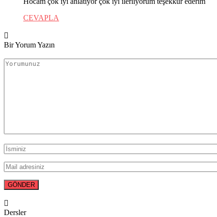
Hocam çok iyi anlatıyor çok iyi ilerliyorum teşekkür ederim
CEVAPLA
Bir Yorum Yazın
Dersler