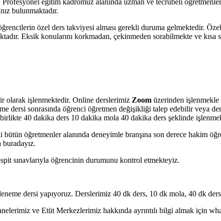
. Profesyonel eğitim kadromuz alanında uzman ve tecrübeli öğretmenler
nınız bulunmaktadır.
ğrencilerin özel ders takviyesi alması gerekli duruma gelmektedir. Özel 
maktadır. Eksik konularını korkmadan, çekinmeden sorabilmekte ve kısa 
r olarak işlenmektedir. Online derslerimiz
Zoom
üzerinden işlenmekle 
e dersi sonrasında öğrenci öğretmen değişikliği talep edebilir veya der
rlikte 40 dakika ders 10 dakika mola 40 dakika ders şeklinde işlenmek
 bütün öğretmenler alanında deneyimle branşına son derece hakim öğr
a buradayız.
tespit sınavlarıyla öğrencinin durumunu kontrol etmekteyiz.
eneme dersi yapıyoruz. Derslerimiz 40 dk ders, 10 dk mola, 40 dk ders 
erimiz ve Etüt Merkezlerimiz hakkında ayrıntılı bilgi almak için whatsa