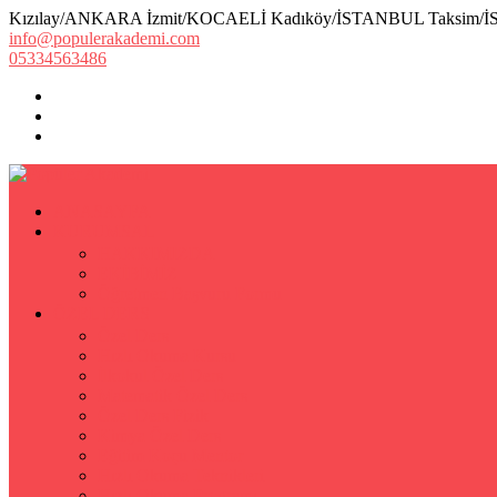
Kızılay/ANKARA İzmit/KOCAELİ Kadıköy/İSTANBUL Taksim/
info@populerakademi.com
05334563486
ANASAYFA
KURUMSAL
HAKKIMIZDA
EKİBİMİZ
Öğretmen Başvuru Formu
ÖZEL DERS
Özel Ders
Hızlı Okuma Kursu
İlkokul Özel Ders
Matematik Özel Ders
Özel Ders Fizik
Kimya Özel Ders
Eğitim Koçu Mentor
Hızlı Okuma Teknikleri
Hızlı Okuma Programı