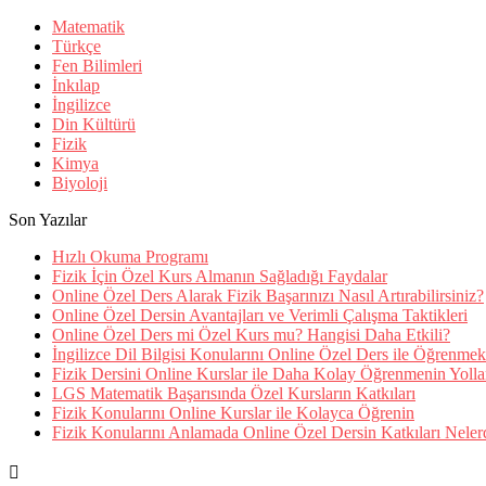
Matematik
Türkçe
Fen Bilimleri
İnkılap
İngilizce
Din Kültürü
Fizik
Kimya
Biyoloji
Son Yazılar
Hızlı Okuma Programı
Fizik İçin Özel Kurs Almanın Sağladığı Faydalar
Online Özel Ders Alarak Fizik Başarınızı Nasıl Artırabilirsiniz?
Online Özel Dersin Avantajları ve Verimli Çalışma Taktikleri
Online Özel Ders mi Özel Kurs mu? Hangisi Daha Etkili?
İngilizce Dil Bilgisi Konularını Online Özel Ders ile Öğrenmek
Fizik Dersini Online Kurslar ile Daha Kolay Öğrenmenin Yolla
LGS Matematik Başarısında Özel Kursların Katkıları
Fizik Konularını Online Kurslar ile Kolayca Öğrenin
Fizik Konularını Anlamada Online Özel Dersin Katkıları Neler