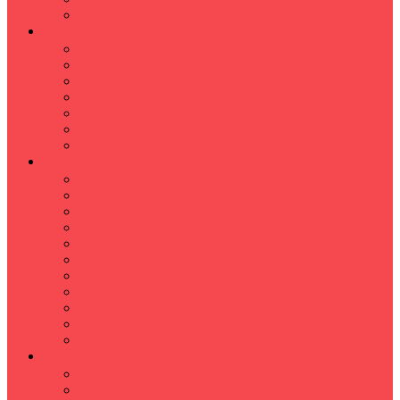
Hızlı Okuma Programı
İLKÖĞRETİM
Sınıf Öğretmeni İlkokul Özel Ders
Matematik
Türkçe
Fen Bilimleri
İngilizce
İnkılap
Din Kültürü
LİSE
TYT-AYT KURSU
Matematik Kursu
GEOMETRİ KURSU
FİZİK KURSU
Kimya Kursu
BİYOLOJİ KURSU
TÜRKÇE -EDEBİYAT
COGRAFYA KURSU
TARİH KURSU
YÖS KURSU
YDT (Yabancı Dil Sınavı)
ÜNİVERSİTE
Ales Kursu
DGS Kursu