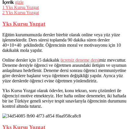
İçerik
gizle
1
Yks Kursu Yozgat
2
Yks Kursu Yozgat
Yks Kursu Yozgat
Eğitim kurumumuzda dersler birebir olarak online veya yüz yüze
işlenmektedir. Ders süresi toplamda 90 dakika süren dersler
40+10+40 şeklindedir. Öğrencinin moral ve motivasyonu için 10
dakikalık mola yapılır.
Online dersler için 15 dakikalık
ücretsiz deneme dersi
miz mevcuttur.
Deneme dersiyle öğrenci ve öğretmen arasındaki iletişim ve uyumun
anlaşılması hedeflenir. Deneme dersi sonrası öğrenci memnuniyetine
göre derslere başlanır veya öğretmen değişikliği yapılır. Ayrıca yüz
yüze derslerde öğrenci evine öğretmen yönlendiririz.
Yks Kursu Yozgat olarak ödevler, konu tekrarı, soru çözümleri ile
öğrenciyi motive etmekteyiz. Her hafta online denemeler, iki haftada
bir ise Türkiye geneli seviye tespit sınavlarıyla öğrencinin durumunu
kontrol altında tutarız.
Yks Kursu Yozgat