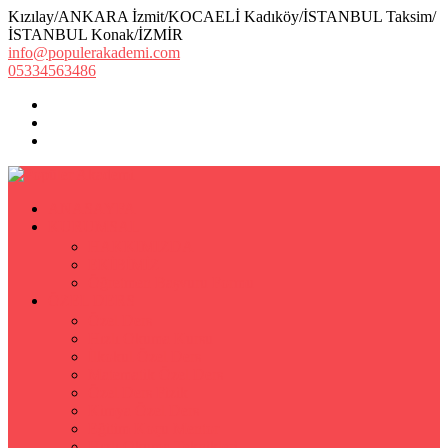
Kızılay/ANKARA İzmit/KOCAELİ Kadıköy/İSTANBUL Taksim/
İSTANBUL Konak/İZMİR
info@populerakademi.com
05334563486
ANASAYFA
KURUMSAL
HAKKIMIZDA
EKİBİMİZ
Öğretmen Başvuru Formu
ÖZEL DERS
Özel Ders
Hızlı Okuma Kursu
İlkokul Özel Ders
Matematik Özel Ders
Özel Ders Fizik
Kimya Özel Ders
Eğitim Koçu Mentor
Hızlı Okuma Teknikleri