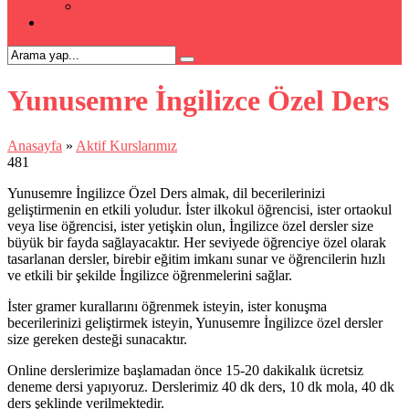
Kpss Kursu
İLETİŞİM
Yunusemre İngilizce Özel Ders
Anasayfa
»
Aktif Kurslarımız
481
Yunusemre İngilizce Özel Ders almak, dil becerilerinizi
geliştirmenin en etkili yoludur. İster ilkokul öğrencisi, ister ortaokul
veya lise öğrencisi, ister yetişkin olun, İngilizce özel dersler size
büyük bir fayda sağlayacaktır. Her seviyede öğrenciye özel olarak
tasarlanan dersler, birebir eğitim imkanı sunar ve öğrencilerin hızlı
ve etkili bir şekilde İngilizce öğrenmelerini sağlar.
İster gramer kurallarını öğrenmek isteyin, ister konuşma
becerilerinizi geliştirmek isteyin, Yunusemre İngilizce özel dersler
size gereken desteği sunacaktır.
Online derslerimize başlamadan önce 15-20 dakikalık ücretsiz
deneme dersi yapıyoruz. Derslerimiz 40 dk ders, 10 dk mola, 40 dk
ders şeklinde verilmektedir.