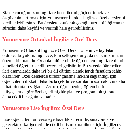
Siz de çocuğunuzun İngilizce becerilerini güçlendirmek ve
özgüvenini artırmak için Yunusemre İlkokul İngilizce özel derslerini
tercih edebilirsiniz. Bu derslere katılarak çocuğunuzun dil öğrenme
sürecini daha keyifli ve verimli hale getirebilirsiniz.
Yunusemre Ortaokul İngilizce Özel Ders
Yunusemre Ortaokul İngilizce Özel Dersin önemi ve faydaları
oldukça büyüktür. İngilizce, küreselleşen dünyada iletişim kurmanın
önemli bir aracıdır. Ortaokul döneminde öğrencilere İngilizce dilinin
temelleri öğretilir ve dil becerileri geliştirilir. Bu sayede öğrenciler,
ileri aşamalarda daha iyi bir dil eğitimi alarak farklı fırsatlara sahip
olabilirler. Özel derslerde birebir çalışma imkanı sağlandığı için
öğrencilerin dikkati daha fazla çekilir ve sorularını sormak için daha
rahat bir ortam sağlanır. Ayrıca, öğretmenler, öğrencilerin
ihtiyaçlarına göre özelleştirilmiş bir plan ve program oluşturarak
daha etkili bir eğitim sunarlar.
Yunusemre Lise İngilizce Özel Ders
Lise öğrencileri, üniversiteye hazırlık sürecinde, sınavlarda ve
gelecekteki kariyerlerinde etkili iletişim kurabilmek için İngilizceyi