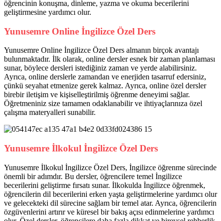
öğrencinin konuşma, dinleme, yazma ve okuma becerilerini
geliştirmesine yardımcı olur.
Yunusemre Online İngilizce Özel Ders
Yunusemre Online İngilizce Özel Ders almanın birçok avantajı
bulunmaktadır. İlk olarak, online dersler esnek bir zaman planlaması
sunar, böylece dersleri istediğiniz zaman ve yerde alabilirsiniz.
Ayrıca, online derslerle zamandan ve enerjiden tasarruf edersiniz,
çünkü seyahat etmenize gerek kalmaz. Ayrıca, online özel dersler
birebir iletişim ve kişiselleştirilmiş öğrenme deneyimi sağlar.
Öğretmeniniz size tamamen odaklanabilir ve ihtiyaçlarınıza özel
çalışma materyalleri sunabilir.
Yunusemre İlkokul İngilizce Özel Ders
Yunusemre İlkokul İngilizce Özel Ders, İngilizce öğrenme sürecinde
önemli bir adımdır. Bu dersler, öğrencilere temel İngilizce
becerilerini geliştirme fırsatı sunar. İlkokulda İngilizce öğrenmek,
öğrencilerin dil becerilerini erken yaşta geliştirmelerine yardımcı olur
ve gelecekteki dil sürecine sağlam bir temel atar. Ayrıca, öğrencilerin
özgüvenlerini artırır ve küresel bir bakış açısı edinmelerine yardımcı
olur. Özel dersler, öğrencilere daha fazla dikkat ve bireysel rehberlik