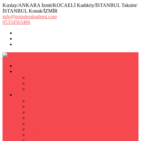
Kızılay/ANKARA İzmit/KOCAELİ Kadıköy/İSTANBUL Taksim/
İSTANBUL Konak/İZMİR
info@populerakademi.com
05334563486
ANASAYFA
KURUMSAL
HAKKIMIZDA
EKİBİMİZ
Öğretmen Başvuru Formu
ÖZEL DERS
Özel Ders
Hızlı Okuma Kursu
İlkokul Özel Ders
Matematik Özel Ders
Özel Ders Fizik
Kimya Özel Ders
Eğitim Koçu Mentor
Hızlı Okuma Teknikleri