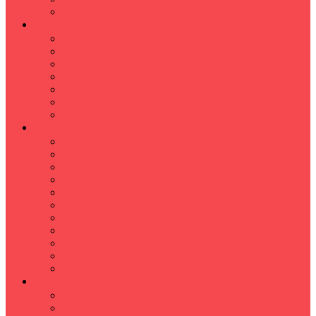
Hızlı Okuma Programı
İLKÖĞRETİM
Sınıf Öğretmeni İlkokul Özel Ders
Matematik
Türkçe
Fen Bilimleri
İngilizce
İnkılap
Din Kültürü
LİSE
TYT-AYT KURSU
Matematik Kursu
GEOMETRİ KURSU
FİZİK KURSU
Kimya Kursu
BİYOLOJİ KURSU
TÜRKÇE -EDEBİYAT
COGRAFYA KURSU
TARİH KURSU
YÖS KURSU
YDT (Yabancı Dil Sınavı)
ÜNİVERSİTE
Ales Kursu
DGS Kursu