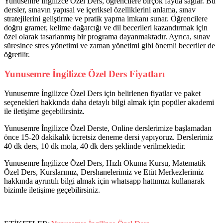
Yunusemre İngilizce Özel Ders, öğrencilere birçok fayda sağlar. Bu
dersler, sınavın yapısal ve içeriksel özelliklerini anlama, sınav
stratejilerini geliştirme ve pratik yapma imkanı sunar. Öğrencilere
doğru gramer, kelime dağarcığı ve dil becerileri kazandırmak için
özel olarak tasarlanmış bir programa dayanmaktadır. Ayrıca, sınav
süresince stres yönetimi ve zaman yönetimi gibi önemli beceriler de
öğretilir.
Yunusemre İngilizce Özel Ders Fiyatları
Yunusemre İngilizce Özel Ders için belirlenen fiyatlar ve paket
seçenekleri hakkında daha detaylı bilgi almak için popüler akademi
ile iletişime geçebilirsiniz.
Yunusemre İngilizce Özel Derste, Online derslerimize başlamadan
önce 15-20 dakikalık ücretsiz deneme dersi yapıyoruz. Derslerimiz
40 dk ders, 10 dk mola, 40 dk ders şeklinde verilmektedir.
Yunusemre İngilizce Özel Ders, Hızlı Okuma Kursu, Matematik
Özel Ders, Kurslarımız, Dershanelerimiz ve Etüt Merkezlerimiz
hakkında ayrıntılı bilgi almak için whatsapp hattımızı kullanarak
bizimle iletişime geçebilirsiniz.