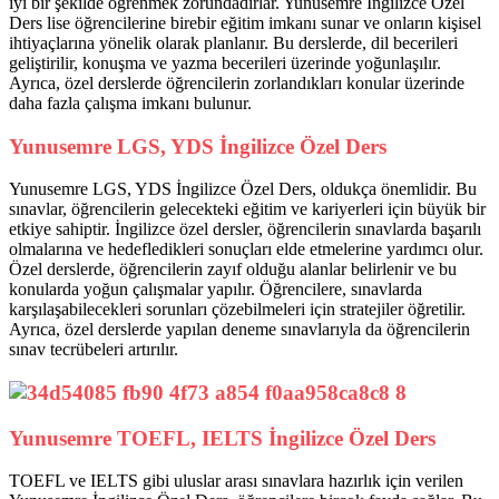
iyi bir şekilde öğrenmek zorundadırlar. Yunusemre İngilizce Özel
Ders lise öğrencilerine birebir eğitim imkanı sunar ve onların kişisel
ihtiyaçlarına yönelik olarak planlanır. Bu derslerde, dil becerileri
geliştirilir, konuşma ve yazma becerileri üzerinde yoğunlaşılır.
Ayrıca, özel derslerde öğrencilerin zorlandıkları konular üzerinde
daha fazla çalışma imkanı bulunur.
Yunusemre LGS, YDS İngilizce Özel Ders
Yunusemre LGS, YDS İngilizce Özel Ders, oldukça önemlidir. Bu
sınavlar, öğrencilerin gelecekteki eğitim ve kariyerleri için büyük bir
etkiye sahiptir. İngilizce özel dersler, öğrencilerin sınavlarda başarılı
olmalarına ve hedefledikleri sonuçları elde etmelerine yardımcı olur.
Özel derslerde, öğrencilerin zayıf olduğu alanlar belirlenir ve bu
konularda yoğun çalışmalar yapılır. Öğrencilere, sınavlarda
karşılaşabilecekleri sorunları çözebilmeleri için stratejiler öğretilir.
Ayrıca, özel derslerde yapılan deneme sınavlarıyla da öğrencilerin
sınav tecrübeleri artırılır.
Yunusemre TOEFL, IELTS İngilizce Özel Ders
TOEFL ve IELTS gibi uluslar arası sınavlara hazırlık için verilen