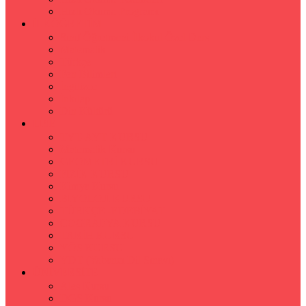
Hızlı Okuma Programı
İLKÖĞRETİM
Sınıf Öğretmeni İlkokul Özel Ders
Matematik
Türkçe
Fen Bilimleri
İngilizce
İnkılap
Din Kültürü
LİSE
TYT-AYT KURSU
Matematik Kursu
GEOMETRİ KURSU
FİZİK KURSU
Kimya Kursu
BİYOLOJİ KURSU
TÜRKÇE -EDEBİYAT
COGRAFYA KURSU
TARİH KURSU
YÖS KURSU
YDT (Yabancı Dil Sınavı)
ÜNİVERSİTE
Ales Kursu
DGS Kursu