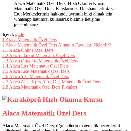
Alaca Matematik Özel Ders, Hızlı Okuma Kursu,
Matematik Özel Ders, Kurslarımız, Dershanelerimiz ve
Etüt Merkezlerimiz hakkında ayrıntılı bilgi almak için
whatsapp hattımızı kullanarak bizimle iletişime
geçebilirsiniz.
İçerik
gizle
1
Alaca Matematik Özel Ders
2
Alaca Matematik Özel Ders Almanın Faydaları Nelerdir?
2.1
Alaca Online Özel Ders
2.2
Alaca İlkokul Matematik Özel Ders
2.3
Alaca Ortaokul Matematik Özel Ders
2.4
Alaca Lgs Matematik Özel Ders
2.5
Alaca Lise Matematik Özel Ders
2.6
Alaca Yks Matematik Özel Ders
2.7
Alaca Ales, Kpss, Yös, Dgs Matematik Özel Ders
2.8
Alaca Matematik Özel Ders Fiyatları
Alaca Matematik Özel Ders
Alaca Matematik Özel Ders, öğrencilerin matematik becerilerini
geliştirmelerine ve akademik başarılarını artırmalarına yardımcı olan