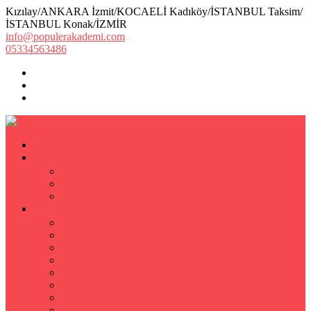
Kızılay/ANKARA İzmit/KOCAELİ Kadıköy/İSTANBUL Taksim/
İSTANBUL Konak/İZMİR
info@populerakademi.com
05334563486
ANASAYFA
KURUMSAL
HAKKIMIZDA
EKİBİMİZ
Öğretmen Başvuru Formu
ÖZEL DERS
Özel Ders
Hızlı Okuma Kursu
İlkokul Özel Ders
Matematik Özel Ders
Özel Ders Fizik
Kimya Özel Ders
Eğitim Koçu Mentor
Hızlı Okuma Teknikleri