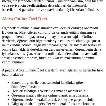
istediğiniz tempoda ilerletebilirsiniz. Bunların yanı sıra, belli bir sınıf
veya seviye için özelleştirilmiş ders planlarıyla matematik
becerilerinizi geliştirebilir ve sınavlara daha iyi hazırlanabilirsiniz.
Alaca Online Özel Ders
Öğrencilere online olarak sunulan özel dersler oldukça önemlidir.
Bu dersler, öğrencilerin konforlu bir ortamda eğitim almasını ve
programı kendi ihtiyaçlarına göre ayarlamasını sağlar. Online
derslerde, öğrencilerin öğretmenleriyle etkileşimli olarak çalışması
mümkündür. Ayrıca, bilgisayar tabanlı görseller, interaktif testler ve
online kaynaklarla desteklenen ders materyalleri, öğrencilerin daha
iyi anlamasını sağlar. Alaca’da online özel ders almanın avantajları
arasında esnek program, birebir dikkat ve maksimum öğrenme
verimi bulunur.
Aşağıda, Alaca Online Özel Derslerin avantajlarını gösteren bir liste
bulunmaktadır:
Esnek program ile ders saatlerini kendinize göre
düzenleyebilirsiniz.
Dersleri istediğiniz yerde ve zamanda alabilirsiniz.
Öğrenme materyallerine online olarak erişebilirsiniz.
Öğretmenlerle interaktif olarak etkileşime geçebilirsiniz.
Bilgisayar tabanlı görseller ve interaktif testlerle konuları