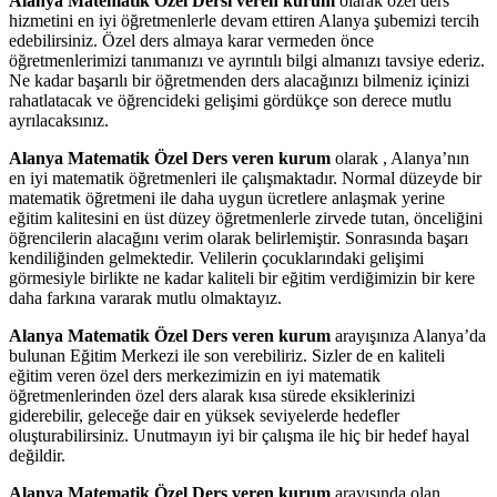
Alanya Matematik Özel Dersi veren kurum
olarak özel ders
hizmetini en iyi öğretmenlerle devam ettiren Alanya şubemizi tercih
edebilirsiniz. Özel ders almaya karar vermeden önce
öğretmenlerimizi tanımanızı ve ayrıntılı bilgi almanızı tavsiye ederiz.
Ne kadar başarılı bir öğretmenden ders alacağınızı bilmeniz içinizi
rahatlatacak ve öğrencideki gelişimi gördükçe son derece mutlu
ayrılacaksınız.
Alanya Matematik Özel Ders veren kurum
olarak , Alanya’nın
en iyi matematik öğretmenleri ile çalışmaktadır. Normal düzeyde bir
matematik öğretmeni ile daha uygun ücretlere anlaşmak yerine
eğitim kalitesini en üst düzey öğretmenlerle zirvede tutan, önceliğini
öğrencilerin alacağını verim olarak belirlemiştir. Sonrasında başarı
kendiliğinden gelmektedir. Velilerin çocuklarındaki gelişimi
görmesiyle birlikte ne kadar kaliteli bir eğitim verdiğimizin bir kere
daha farkına vararak mutlu olmaktayız.
Alanya Matematik Özel Ders veren kurum
arayışınıza Alanya’da
bulunan Eğitim Merkezi ile son verebiliriz. Sizler de en kaliteli
eğitim veren özel ders merkezimizin en iyi matematik
öğretmenlerinden özel ders alarak kısa sürede eksiklerinizi
giderebilir, geleceğe dair en yüksek seviyelerde hedefler
oluşturabilirsiniz. Unutmayın iyi bir çalışma ile hiç bir hedef hayal
değildir.
Alanya Matematik Özel Ders veren kurum
arayışında olan