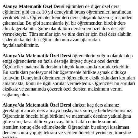
Alanya Matematik Özel Dersi
eğitimleri de diğer özel ders
eğitimleri gibi en az 10 yıl deneyimli branş öğretmenleri tarafından
verilmektedir. Öğrenciler kendileri ders çalışarak bazen işin içinden
çıkamazlar. Bu gibi zamanlarda iyi bir öğretmenden birebir ders
almak gerekebilir. Şube olarak tüm derslerden özel ders desteği
vermekteyiz. Tüm sınıflar için ve tüm dersler için özel ders alabilir,
sizler de kaliteli bir eğitim almanın avantajlarından
faydalanabilirsiniz.
Alanya’da Matematik Özel Dersi
öğrencilerin yoğun olarak talep
ettiği öğrencilerin en fazla desteğe ihtiyaç duydu özel derstir.
Öğrenciler matematik dersinin birçok konusunda zorluk çekebilir.
Bu zorlukları profesyonel bir öğretmenle birlikte aşmak oldukça
kolaydır. Deneyimli öğretmenler öğrencilere eksik oldukları konuları
anlatmakta, konu ile ilgili sorular vermektedir. Öğrenciler bu soruları
eksiksiz ve zamanında çözerek özel dersten maksimum verimi
sağlamış olur.
Alanya’da Matematik Özel Dersi
alırken kaç ders almanız
gerektiğini ancak ders almaya başlayarak süreçte belirleyebilirsiniz.
Öğrencinin önceki bilgi birikimi ve matematik dersine yatkınlığına
göre süreç kısalabilir veya uzayabilir. Lakin eninde sonunda
istenilen sonuç elde edilmektedir. Öğrencinin bu süreyi kısaltması
dersten sonra yaptığı tekrara ve verilen ödevleri yerine getirmesine