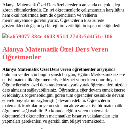
Alanya Matematik Özel Ders özel derslerin arasında en çok talep
gören eğitimlerdendir. En iyi öğretmenlerle çalışmamızın karşılığını
hem okul notlarında hem de öğrencilerin ve velilerin
memnuniyetinde görebiliyoruz. Öğrencilerin kısa sürede
gösterdikleri değişim iyi bir eğitim verildiğinin ispatı niteliğindedir.
Alanya Matematik Özel Ders Veren
Öğretmenler
Alanya Matematik Özel Ders veren öğretmenler
arayışında
bulunan veliler için bugün şanslı bir gün, Eğitim Merkezimiz sizlere
en iyi matematik öğretmenleriyle hizmet vermekten onur duyar.
Öğrencilerinize özel ders randevusu ayarlayarak öğretmenlerimizden
ders almasını sağlayabilirsiniz. Öğrenciniz eğer devam etmek isterse
ki iddialıyız (öğrenebildiğini gören tüm öğrenciler kesinlikle devam
ederek başarılarını sağlamıştır) devam edebilir. Öğrencilerin
matematik korkularını yenmesini ancak ve ancak iyi bir matematik
öğretmeni sağlayabilir. Bu konuda eğitim veren matematik
öğretmenleri öğrencilerin matematikte başarıyı yakalamaları için
yapmaları gerekenleri ve gerekli tüm bilgiyi vermektedir.