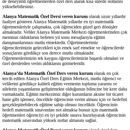
de deneyimli öğretmenlerden özel ders alarak kısa sürede notlarını
yükseltebilirsiniz.
Alanya Matematik Özel Dersi veren kurum
olarak uzun yıllardır
faaliyet gösteren Alanya Matematik yıllardır en iyi matematik
öğretmenleriyle çalışmakta, çok öğrenciden güzel geri dönüşler
almaktadır. Veliler Alanya Matematik Merkezi öğretmenlerinden çok
memnun olduklarını belirten yıl sonu mesajlarıyla eğitim
danışmanlarımızı mutlu etmektedir. Öğretmenlerimiz
öğrencilerimizin gelecekleri için emek sarf etmekte ve öğrencilerde
sonuçlarını gördükçe son derece mutlu olmaktadır.
Öğretmenlerimizin tek kaygısı öğrencilerimizin başarılı olmaları ve
özel derslerden verim aldıklarını görmeleridir.
Alanya’da Matematik Özel Ders veren kurum
olarak en çok
tercih edilen Alanya Özel Ders Eğitim Merkezi, mutlu öğrenci ve
velilerini gördükçe kaliteli eğitim vermenin topluma yararını ve
ailelerin yaşantılarını geliştirmekte olduğunun bilincine bir kere daha
varmaktadır. Eğitim merkezimiz diğer kurumların aksine bir ticaret
hane gibi işlemez, öncelikle öğrencinin verim alması için ve hedefini
gerçekleştirebilecek eğitime sahip olması önceliktir. Öğrencinin
hedefi matematik sınavından not almaksa bunun için matematik
öğretmenleri öğrenciyi en iyi şekilde sınava hazırlayarak öğrencinin
matematik sınavından yüksek notlar almasını sağlar.