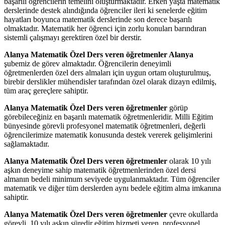
başarılı öğrencilerin temelini oluşturmaktadır. Erken yaşta matematik
derslerinde destek alındığında öğrenciler ileri ki senelerde eğitim
hayatları boyunca matematik derslerinde son derece başarılı
olmaktadır. Matematik her öğrenci için zorlu konuları barındıran
sistemli çalışmayı gerektiren özel bir derstir.
Alanya Matematik Özel Ders veren öğretmenler Alanya
şubemiz de görev almaktadır. Öğrencilerin deneyimli
öğretmenlerden özel ders almaları için uygun ortam oluşturulmuş,
birebir derslikler mühendisler tarafından özel olarak dizayn edilmiş,
tüm araç gereçlere sahiptir.
Alanya Matematik Özel Ders veren öğretmenler
görüp
görebileceğiniz en başarılı matematik öğretmenleridir. Milli Eğitim
bünyesinde görevli profesyonel matematik öğretmenleri, değerli
öğrencilerimize matematik konusunda destek vererek gelişimlerini
sağlamaktadır.
Alanya Matematik Özel Ders veren öğretmenler
olarak 10 yılı
aşkın deneyime sahip matematik öğretmenlerinden özel dersi
almanın bedeli minimum seviyede uygulanmaktadır. Tüm öğrenciler
matematik ve diğer tüm derslerden aynı bedele eğitim alma imkanına
sahiptir.
Alanya Matematik Özel Ders veren öğretmenler
çevre okullarda
görevli, 10 yılı aşkın süredir eğitim hizmeti veren, profesyonel