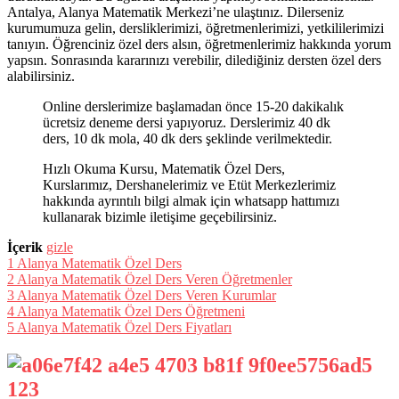
Antalya, Alanya Matematik Merkezi’ne ulaştınız. Dilerseniz
kurumumuza gelin, dersliklerimizi, öğretmenlerimizi, yetkililerimizi
tanıyın. Öğrenciniz özel ders alsın, öğretmenlerimiz hakkında yorum
yapsın. Sonrasında kararınızı verebilir, dilediğiniz dersten özel ders
alabilirsiniz.
Online derslerimize başlamadan önce 15-20 dakikalık
ücretsiz deneme dersi yapıyoruz. Derslerimiz 40 dk
ders, 10 dk mola, 40 dk ders şeklinde verilmektedir.
Hızlı Okuma Kursu, Matematik Özel Ders,
Kurslarımız, Dershanelerimiz ve Etüt Merkezlerimiz
hakkında ayrıntılı bilgi almak için whatsapp hattımızı
kullanarak bizimle iletişime geçebilirsiniz.
İçerik
gizle
1
Alanya Matematik Özel Ders
2
Alanya Matematik Özel Ders Veren Öğretmenler
3
Alanya Matematik Özel Ders Veren Kurumlar
4
Alanya Matematik Özel Ders Öğretmeni
5
Alanya Matematik Özel Ders Fiyatları