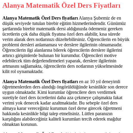
Alanya Matematik Özel Ders
Fiyatları
Alanya Matematik Özel Ders fiyatları
Alanya Şubemiz de en
düşük seviyede tutulan birebir eğitim hizmetlerindendir. Günümüz
şartlarında birebir matematik dersi aldığınızda ödemeniz gereken
ücretlerin çok daha düşük fiyatına özel ders alabilir, kısa sürede
verim alarak ders notlarınızı düzeltebilirsiniz. Öğrencilerin en büyük
problemi dersleri anlamaması ve derslere ilgilerinin olmamasıdır.
Öğrencilerin ilgi alanlarına bilerek öğrencilerin derslere ilgilerini
artırıcı girişimlerde bulunan bir kurumdur. Öğrencileri motive
edebilecek tüm değerlendirmeleri yaparak, derslere ilgilerinin
artmasını sağlamakta, öğrencilerin ders notlarının yükselmesinde
kilit rol oynamaktadır.
Alanya Matematik Özel Ders fiyatları
en az 10 yıl deneyimli
öğretmenlerden ders alındığı öngörüldüğünde kesinlikle son derece
uygun olmaktadır. Kimi kurumlar öğrencilere ders verdirmek
suretiyle özel ders ücretlerini daha aza çekmeye çalışmakta fakat
verimi yok denecek kadar azaltmaktadır. Bu sebeple özel ders
almaya karar vereceğiniz kurumun özel derse girecek öğretmeni
hakkında kesinlikle bilgi talep etmelisiniz. Lütfen paranızın
karşılığını alabileceğiniz kaliteli kurumları tercih ederek mağdur
olmaktan korunun.