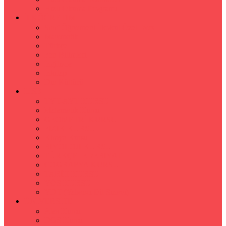
Hızlı Okuma Programı
İLKÖĞRETİM
Sınıf Öğretmeni İlkokul Özel Ders
Matematik
Türkçe
Fen Bilimleri
İngilizce
İnkılap
Din Kültürü
LİSE
TYT-AYT KURSU
Matematik Kursu
GEOMETRİ KURSU
FİZİK KURSU
Kimya Kursu
BİYOLOJİ KURSU
TÜRKÇE -EDEBİYAT
COGRAFYA KURSU
TARİH KURSU
YÖS KURSU
YDT (Yabancı Dil Sınavı)
ÜNİVERSİTE
Ales Kursu
DGS Kursu