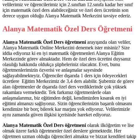
velilerimiz ve öğrencilerimiz için 2.sınıftan 12.sınıfa kadar her sınıf
için matematik özel ders alabileceğiniz ve özel ders ücretinin son
derece uygun olduğu Alanya Matematik Merkezini tavsiye ederiz.
Alanya Matematik Özel Ders Öğretmeni
Alanya Matematik Özel Ders öğretmeni
arayışında olan veliler,
Alanya Matematik Online Merkezini denemek ister misiniz? Size
iddia ediyoruz ki en iyi matematik öğretmenleri Alanya Eğitim
Merkezinde görev almaktadır. Hem de özel ders ücretini duysanız
olasılığı hakkında oldukça şüpheleriniz olacaktır. Evet, bunu
öğretmenlerimizin özverisi ve anlaşmalar sayesinde
sağlayabilmekteyiz. Öğrenciler dışarıda 1 ders için ödeyecekleri
ücretlere Eğitim Merkezimiz de 3,4 ders alabilir. Şubemiz de görev
alan öğretmenler de dışarıda özel ders verdiklerinde çok yüksek
rakamlara vermektedir. Tek farkımız öğretmenlerle olan
anlaşmalarımız, biz eğitimden değil, kendimizden kısarak en iyi
eğitimi almanızı sağlıyoruz. Sizin öğrencilerinizin başarılı olmasını
kendimize bir borç bilerek kar marjını yok ediyoruz. Velilerimizle
aynı zamanda güven ilişkisi içerisinde hareket ediyoruz.
Alanya Matematik Özel Ders öğretmeni
olarak ilköğretim ve lise
olmak üzere farklı öğretmenler özel derslere girmektedir. Her
öğretmen uzman olduğu öğrencileri almakta ve bizzat kendileri takip