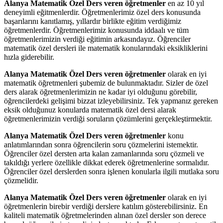
Alanya Matematik Özel Ders veren öğretmenler
en az 10 yıl
deneyimli eğitmenlerdir. Öğretmenlerimiz özel ders konusunda
başarılarını kanıtlamış, yıllardır birlikte eğitim verdiğimiz
öğretmenlerdir. Öğretmenlerimiz konusunda iddaalı ve tüm
öğretmenlerimizin verdiği eğitimin arkasındayız. Öğrenciler
matematik özel dersleri ile matematik konularındaki eksikliklerini
hızla giderebilir.
Alanya Matematik Özel Ders veren öğretmenler
olarak en iyi
matematik öğretmenleri şubemiz de bulunmaktadır. Sizler de özel
ders alarak öğretmenlerimizin ne kadar iyi olduğunu görebilir,
öğrencilerdeki gelişimi bizzat izleyebilirsiniz. Tek yapmanız gereken
eksik olduğunuz konularda matematik özel dersi alarak
öğretmenlerimizin verdiği soruların çözümlerini gerçekleştirmektir.
Alanya Matematik Özel Ders veren öğretmenler
konu
anlatımlarından sonra öğrencilerin soru çözmelerini istemektir.
Öğrenciler özel dersten arta kalan zamanlarında soru çözmeli ve
takıldığı yerlere özellikle dikkat ederek öğretmenlerine sormalıdır.
Öğrenciler özel derslerden sonra işlenen konularla ilgili mutlaka soru
çözmelidir.
Alanya Matematik Özel Ders veren öğretmenler
olarak en iyi
öğretmenlerin birebir verdiği derslere katılım gösterebilirsiniz. En
kaliteli matematik öğretmelerinden alınan özel dersler son derece