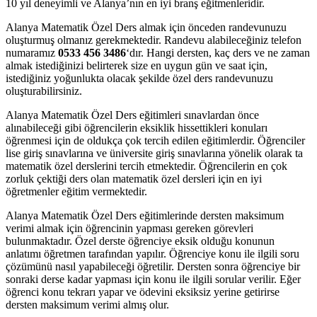
10 yıl deneyimli ve Alanya’nın en iyi branş eğitmenleridir.
Alanya Matematik Özel Ders almak için önceden randevunuzu
oluşturmuş olmanız gerekmektedir. Randevu alabileceğiniz telefon
numaramız
0533 456 3486
‘dır. Hangi dersten, kaç ders ve ne zaman
almak istediğinizi belirterek size en uygun gün ve saat için,
istediğiniz yoğunlukta olacak şekilde özel ders randevunuzu
oluşturabilirsiniz.
Alanya Matematik Özel Ders eğitimleri sınavlardan önce
alınabileceği gibi öğrencilerin eksiklik hissettikleri konuları
öğrenmesi için de oldukça çok tercih edilen eğitimlerdir. Öğrenciler
lise giriş sınavlarına ve üniversite giriş sınavlarına yönelik olarak ta
matematik özel derslerini tercih etmektedir. Öğrencilerin en çok
zorluk çektiği ders olan matematik özel dersleri için en iyi
öğretmenler eğitim vermektedir.
Alanya Matematik Özel Ders eğitimlerinde dersten maksimum
verimi almak için öğrencinin yapması gereken görevleri
bulunmaktadır. Özel derste öğrenciye eksik olduğu konunun
anlatımı öğretmen tarafından yapılır. Öğrenciye konu ile ilgili soru
çözümünü nasıl yapabileceği öğretilir. Dersten sonra öğrenciye bir
sonraki derse kadar yapması için konu ile ilgili sorular verilir. Eğer
öğrenci konu tekrarı yapar ve ödevini eksiksiz yerine getirirse
dersten maksimum verimi almış olur.