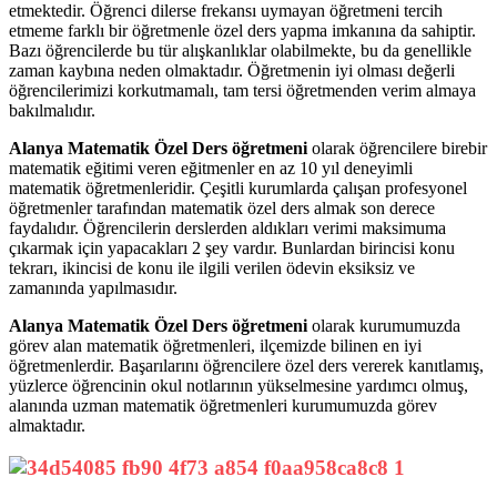
etmektedir. Öğrenci dilerse frekansı uymayan öğretmeni tercih
etmeme farklı bir öğretmenle özel ders yapma imkanına da sahiptir.
Bazı öğrencilerde bu tür alışkanlıklar olabilmekte, bu da genellikle
zaman kaybına neden olmaktadır. Öğretmenin iyi olması değerli
öğrencilerimizi korkutmamalı, tam tersi öğretmenden verim almaya
bakılmalıdır.
Alanya Matematik Özel Ders öğretmeni
olarak öğrencilere birebir
matematik eğitimi veren eğitmenler en az 10 yıl deneyimli
matematik öğretmenleridir. Çeşitli kurumlarda çalışan profesyonel
öğretmenler tarafından matematik özel ders almak son derece
faydalıdır. Öğrencilerin derslerden aldıkları verimi maksimuma
çıkarmak için yapacakları 2 şey vardır. Bunlardan birincisi konu
tekrarı, ikincisi de konu ile ilgili verilen ödevin eksiksiz ve
zamanında yapılmasıdır.
Alanya Matematik Özel Ders öğretmeni
olarak kurumumuzda
görev alan matematik öğretmenleri, ilçemizde bilinen en iyi
öğretmenlerdir. Başarılarını öğrencilere özel ders vererek kanıtlamış,
yüzlerce öğrencinin okul notlarının yükselmesine yardımcı olmuş,
alanında uzman matematik öğretmenleri kurumumuzda görev
almaktadır.