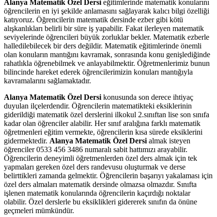
Alanya Matematik Özel Dersi
eğitimlerinde matematik konularını
öğrencilerin en iyi şekilde anlamasını sağlayarak kalıcı bilgi özelliği
katıyoruz. Öğrencilerin matematik dersinde ezber gibi kötü
alışkanlıkları belirli bir süre iş yapabilir. Fakat ilerleyen matematik
seviyelerinde öğrencileri büyük zorluklar bekler. Matematik ezberle
halledilebilecek bir ders değildir. Matematik eğitimlerinde önemli
olan konuların mantığını kavramak, sonrasında konu genişlediğinde
rahatlıkla öğrenebilmek ve anlayabilmektir. Öğretmenlerimiz bunun
bilincinde hareket ederek öğrencilerimizin konuları mantığıyla
kavramalarını sağlamaktadır.
Alanya Matematik Özel Dersi
konusunda son derece ihtiyaç
duyulan ilçelerdendir. Öğrencilerin matematikteki eksiklerinin
giderildiği matematik özel derslerini ilkokul 2.sınıftan lise son sınıfa
kadar olan öğrenciler alabilir. Her sınıf aralığına farklı matematik
öğretmenleri eğitim vermekte, öğrencilerin kısa sürede eksiklerini
gidermektedir.
Alanya Matematik Özel Ders
i
almak isteyen
öğrenciler 0533 456 3486 numaralı sabit hattımızı arayabilir.
Öğrencilerin deneyimli öğretmenlerden özel ders almak için tek
yapmaları gereken özel ders randevusu oluşturmak ve derse
belirttikleri zamanda gelmektir. Öğrencilerin başarıyı yakalaması için
özel ders almaları matematik dersinde olmazsa olmazdır. Sınıfta
işlenen matematik konularında öğrencilerin kaçırdığı noktalar
olabilir. Özel derslerle bu eksiklikleri gidererek sınıfın da önüne
geçmeleri mümkündür.