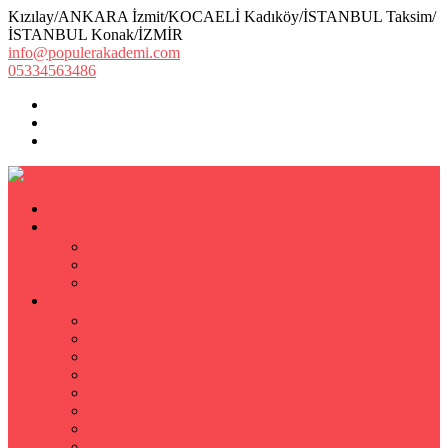
Kızılay/ANKARA İzmit/KOCAELİ Kadıköy/İSTANBUL Taksim/
İSTANBUL Konak/İZMİR
info@populerakademi.com
05334563486
ANASAYFA
KURUMSAL
HAKKIMIZDA
EKİBİMİZ
Öğretmen Başvuru Formu
ÖZEL DERS
Özel Ders
Hızlı Okuma Kursu
İlkokul Özel Ders
Matematik Özel Ders
Özel Ders Fizik
Kimya Özel Ders
Eğitim Koçu Mentor
Hızlı Okuma Teknikleri