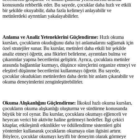
konusunda rehberlik eder. Bu sayede, çocuklar daha hızlı ve etkili
bir şekilde okuyabilir, daha fazla kelimeyi anlayabilir ve
metinlerdeki ayrıntıları yakalayabilirler.
Anlama ve Analiz Yeteneklerini Güçlendirme:
Hızlı okuma
kursları, çocukların okuduğunu daha iyi anlamalarını sağlamak için
özel stratejiler sunar. Bu kurslar, metinleri daha etkili bir şekilde
analiz etmeyi öğretir, ana fikirleri belirleme, ayrıntıları bulma ve
çıkarımlar yapma becerilerini geliştirir. Ayrıca, çocuklara metinler
arasında bağlantılar kurmayı, düşünce süreçlerini organize etmeyi ve
eleştirel düşünme becerilerini kullanmayı öğretir. Bu sayede,
çocuklar okudukları metinlerden daha derin bir anlam çıkarabilir ve
okuma deneyimlerini zenginleştirebilirler.
Okuma Alışkanlığını Güçlendirme:
İlkokul hızlı okuma kursları,
çocukların okuma alışkanlığı oluşturma ve sürdürme konusunda
büyük bir rol oynar. Bu kurslar, çocuklara okumayı eğlenceli ve
heyecan verici bir aktivite haline getirmeyi hedefler. İlgi çekici
kitaplar, etkileşimli etkinlikler ve ödüllendirme sistemleri gibi
yöntemler kullanarak çocukların okumaya olan ilgisini artırır.
Böylece, çocuklar okumayı keyifli bir deneyim olarak görmeye