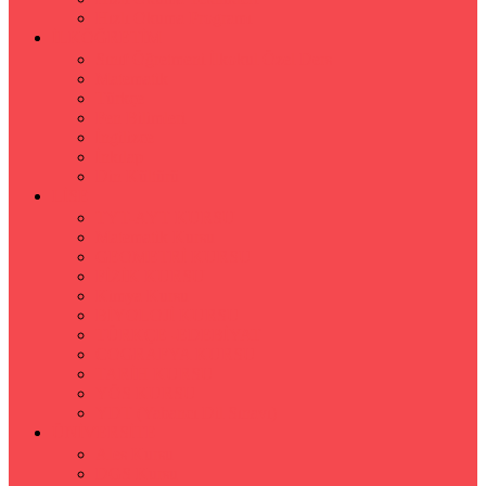
Hızlı Okuma Programı
İLKÖĞRETİM
Sınıf Öğretmeni İlkokul Özel Ders
Matematik
Türkçe
Fen Bilimleri
İngilizce
İnkılap
Din Kültürü
LİSE
TYT-AYT KURSU
Matematik Kursu
GEOMETRİ KURSU
FİZİK KURSU
Kimya Kursu
BİYOLOJİ KURSU
TÜRKÇE -EDEBİYAT
COGRAFYA KURSU
TARİH KURSU
YÖS KURSU
YDT (Yabancı Dil Sınavı)
ÜNİVERSİTE
Ales Kursu
DGS Kursu