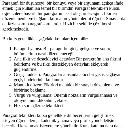
Paragraf, bir düşünceyi, bir konuyu veya bir argümanı açıkça ifade
etmek için kullanılan temel bir birimdir. Paragraf teknikleri kursu,
öğrencilere başarılı bir paragrafın nasıl oluşturulacağını, fikirleri
düzenlemenin ve bağlantı kurmanın yöntemlerini öğretir. Sınavlarda
en fazla soru paragraf sorularıdır. Hızlı bir şekilde çözülmesi
gerekmektedir.
Bu kurs genellikle aşağıdaki konuları içerebilir:
Paragraf yapısı: Bir paragrafın giriş, gelişme ve sonuç
bölümlerinin nasıl düzenleneceği.
Ana fikir ve destekleyici detaylar: Bir paragrafın ana fikrini
belirleme ve bu fikri destekleyen detayları ekleyerek
güçlendirme.
Geçiş ifadeleri: Paragraflar arasında akıcı bir geçiş sağlayan
geçiş ifadelerinin kullanımı.
Mantıklı düzen: Fikirleri mantıklı bir sırayla düzenleme ve
birbirine bağlama.
Vurgu ve vurgulama: Önemli noktaların vurgulanması ve
okuyucunun dikkatini çekme.
Hızlı soru çözme teknikleri
Paragraf teknikleri kursu genellikle dil becerilerini geliştirmek
isteyen öğrencilere, akademik yazma veya profesyonel iletişim
becerileri kazanmak isteyenlere yöneliktir. Kurs, katılımcılara daha