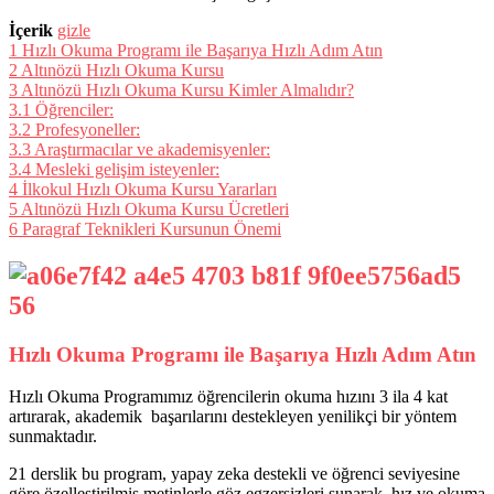
İçerik
gizle
1
Hızlı Okuma Programı ile Başarıya Hızlı Adım Atın
2
Altınözü Hızlı Okuma Kursu
3
Altınözü Hızlı Okuma Kursu Kimler Almalıdır?
3.1
Öğrenciler:
3.2
Profesyoneller:
3.3
Araştırmacılar ve akademisyenler:
3.4
Mesleki gelişim isteyenler:
4
İlkokul Hızlı Okuma Kursu Yararları
5
Altınözü Hızlı Okuma Kursu Ücretleri
6
Paragraf Teknikleri Kursunun Önemi
Hızlı Okuma Programı ile Başarıya Hızlı Adım Atın
Hızlı Okuma Programımız öğrencilerin okuma hızını 3 ila 4 kat
artırarak, akademik başarılarını destekleyen yenilikçi bir yöntem
sunmaktadır.
21 derslik bu program, yapay zeka destekli ve öğrenci seviyesine
göre özelleştirilmiş metinlerle göz egzersizleri sunarak, hız ve okuma