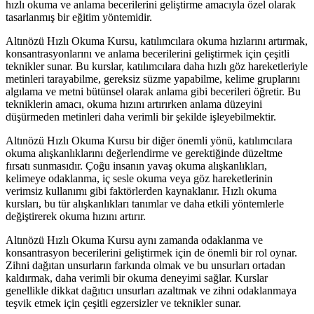
hızlı okuma ve anlama becerilerini geliştirme amacıyla özel olarak
tasarlanmış bir eğitim yöntemidir.
Altınözü Hızlı Okuma Kursu, katılımcılara okuma hızlarını artırmak,
konsantrasyonlarını ve anlama becerilerini geliştirmek için çeşitli
teknikler sunar. Bu kurslar, katılımcılara daha hızlı göz hareketleriyle
metinleri tarayabilme, gereksiz süzme yapabilme, kelime gruplarını
algılama ve metni bütünsel olarak anlama gibi becerileri öğretir. Bu
tekniklerin amacı, okuma hızını artırırken anlama düzeyini
düşürmeden metinleri daha verimli bir şekilde işleyebilmektir.
Altınözü Hızlı Okuma Kursu bir diğer önemli yönü, katılımcılara
okuma alışkanlıklarını değerlendirme ve gerektiğinde düzeltme
fırsatı sunmasıdır. Çoğu insanın yavaş okuma alışkanlıkları,
kelimeye odaklanma, iç sesle okuma veya göz hareketlerinin
verimsiz kullanımı gibi faktörlerden kaynaklanır. Hızlı okuma
kursları, bu tür alışkanlıkları tanımlar ve daha etkili yöntemlerle
değiştirerek okuma hızını artırır.
Altınözü Hızlı Okuma Kursu aynı zamanda odaklanma ve
konsantrasyon becerilerini geliştirmek için de önemli bir rol oynar.
Zihni dağıtan unsurların farkında olmak ve bu unsurları ortadan
kaldırmak, daha verimli bir okuma deneyimi sağlar. Kurslar
genellikle dikkat dağıtıcı unsurları azaltmak ve zihni odaklanmaya
teşvik etmek için çeşitli egzersizler ve teknikler sunar.