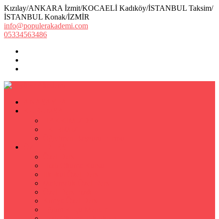
Kızılay/ANKARA İzmit/KOCAELİ Kadıköy/İSTANBUL Taksim/
İSTANBUL Konak/İZMİR
info@populerakademi.com
05334563486
ANASAYFA
KURUMSAL
HAKKIMIZDA
EKİBİMİZ
Öğretmen Başvuru Formu
ÖZEL DERS
Özel Ders
Hızlı Okuma Kursu
İlkokul Özel Ders
Matematik Özel Ders
Özel Ders Fizik
Kimya Özel Ders
Eğitim Koçu Mentor
Hızlı Okuma Teknikleri