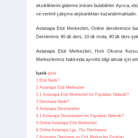
eksikliklerini giderme imkanı bulabilirler. Ayrıca, et
ve verimli çalışma alışkanlıkları kazandırmaktadır.
Aslanapa Etüt Merkezleri, Online derslerimize b
Derslerimiz 40 dk ders, 10 dk mola, 40 dk ders şekl
Aslanapa Etüt Merkezleri, Hızlı Okuma Kursu
Merkezlerimiz hakkında ayrıntılı bilgi almak için wh
İçerik
gizle
1
Etüt Nedir?
2
Aslanapa Etüt Merkezleri
2.1
Aslanapa Etüt Merkezleri’nin Faydaları Nelerdir?
3
Dershane Nedir?
4
Aslanapa Dershaneleri
4.1
Aslanapa Dershaneleri’nin Faydaları Nelerdir?
5
Online Aslanapa Etüt Merkezleri
6
Online Aslanapa Lgs, Yks Dershanesi
7
Aslanapa Dershane ve Etüt Merkezleri Fiyatları