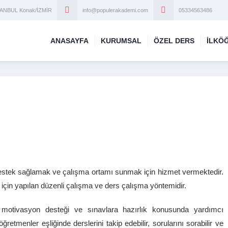
STANBUL Konak/İZMİR
info@populerakademi.com
05334563486
ANASAYFA
KURUMSAL
ÖZEL DERS
İLKÖ
estek sağlamak ve çalışma ortamı sunmak için hizmet vermektedir.
 için yapılan düzenli çalışma ve ders çalışma yöntemidir.
, motivasyon desteği ve sınavlara hazırlık konusunda yardımcı
etmenler eşliğinde derslerini takip edebilir, sorularını sorabilir ve