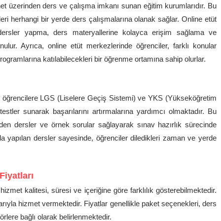
rnet üzerinden ders ve çalışma imkanı sunan eğitim kurumlarıdır. Bu
leri herhangi bir yerde ders çalışmalarına olanak sağlar. Online etüt
ı dersler yapma, ders materyallerine kolayca erişim sağlama ve
lur. Ayrıca, online etüt merkezlerinde öğrenciler, farklı konular
programlarına katılabilecekleri bir öğrenme ortamına sahip olurlar.
, öğrencilere LGS (Liselere Geçiş Sistemi) ve YKS (Yükseköğretim
testler sunarak başarılarını artırmalarına yardımcı olmaktadır. Bu
eden dersler ve örnek sorular sağlayarak sınav hazırlık sürecinde
 yapılan dersler sayesinde, öğrenciler diledikleri zaman ve yerde
iyatları
izmet kalitesi, süresi ve içeriğine göre farklılık gösterebilmektedir.
alarıyla hizmet vermektedir. Fiyatlar genellikle paket seçenekleri, ders
örlere bağlı olarak belirlenmektedir.