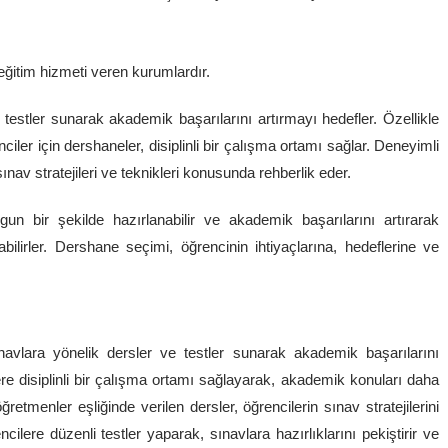
eğitim hizmeti veren kurumlardır.
e testler sunarak akademik başarılarını artırmayı hedefler. Özellikle
ler için dershaneler, disiplinli bir çalışma ortamı sağlar. Deneyimli
ınav stratejileri ve teknikleri konusunda rehberlik eder.
gun bir şekilde hazırlanabilir ve akademik başarılarını artırarak
abilirler. Dershane seçimi, öğrencinin ihtiyaçlarına, hedeflerine ve
navlara yönelik dersler ve testler sunarak akademik başarılarını
ere disiplinli bir çalışma ortamı sağlayarak, akademik konuları daha
tmenler eşliğinde verilen dersler, öğrencilerin sınav stratejilerini
ilere düzenli testler yaparak, sınavlara hazırlıklarını pekiştirir ve