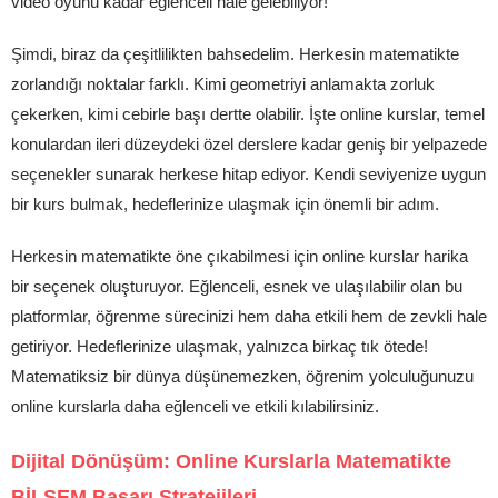
video oyunu kadar eğlenceli hale gelebiliyor!
Şimdi, biraz da çeşitlilikten bahsedelim. Herkesin matematikte
zorlandığı noktalar farklı. Kimi geometriyi anlamakta zorluk
çekerken, kimi cebirle başı dertte olabilir. İşte online kurslar, temel
konulardan ileri düzeydeki özel derslere kadar geniş bir yelpazede
seçenekler sunarak herkese hitap ediyor. Kendi seviyenize uygun
bir kurs bulmak, hedeflerinize ulaşmak için önemli bir adım.
Herkesin matematikte öne çıkabilmesi için online kurslar harika
bir seçenek oluşturuyor. Eğlenceli, esnek ve ulaşılabilir olan bu
platformlar, öğrenme sürecinizi hem daha etkili hem de zevkli hale
getiriyor. Hedeflerinize ulaşmak, yalnızca birkaç tık ötede!
Matematiksiz bir dünya düşünemezken, öğrenim yolculuğunuzu
online kurslarla daha eğlenceli ve etkili kılabilirsiniz.
Dijital Dönüşüm: Online Kurslarla Matematikte
BİLSEM Başarı Stratejileri