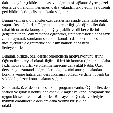
daha kolay bir şekilde anlaması ve öğrenmesi sağlanır. Ayrıca, özel
derslerde öğrencinin ilerlemesi daha yakından takip edilir ve düzenli
geri bildirimlerle gelişimine katkı sağlanır.
Bunun yanı sıra, öğrenciler özel dersler sayesinde daha fazla pratik
yapma fırsatı bulurlar. Öğretmenin birebir ilgisiyle öğrenciler daha
rahat bir ortamda konuşma pratiği yapabilir ve dil becerilerini
geliştirebilirler. Aynı zamanda öğrenciler, sınıf ortamından daha fazla
zaman ayırarak sorularını sorabilir, konuları daha derinlemesine
inceleyebilir ve öğretmenle etkileşim halinde daha hızlı
ilerleyebilirler.
Bununla birlikte, özel dersler öğrencilerin motivasyonunu artırır.
Öğrenciler, bireysel olarak ilgilendikleri bir konuyu öğrenirken daha
fazla motive olurlar ve öğrenme sürecine daha aktif katılır. Özel
dersler aynı zamanda öğrencilerin özgüvenini artırır, hatalardan
korkma yerine hatalardan ders çıkarmayı öğretir ve daha güvenli bir
şekilde İngilizce konuşmalarını sağlar.
Son olarak, özel derslerin esnek bir programı vardır. Öğrenciler, ders
saatleri ve günleri konusunda esneklik sağlar ve kendi programlarına
uygun bir şekilde ders alabilirler. Bu sayede diğer aktiviteleriyle
uyumlu olabilirler ve derslere daha verimli bir şekilde
odaklanabilirler.