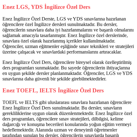
Enez LGS, YDS İngilizce Özel Ders
Enez İngilizce Özel Derste, LGS ve YDS sınavlarına hazırlanan
öğrencilere özel İngilizce dersleri sunulmaktadır. Bu dersler,
öğrencilerin sınavlara daha iyi hazırlanmalarını ve başarılı olmalarını
sağlamak amacıyla tasarlanmıştır. Enez İngilizce özel derslerinde,
sınavlara özel olarak hazırlanmış içerikler kullanılmaktadır.
Öğrenciler, uzman eğitmenler eşliğinde sınav teknikleri ve stratejileri
üzerine çalışacak ve sınavlardaki performanslarını artıracaklar.
Enez İngilizce Özel Ders, öğrencilere bireysel olarak özelleştirilmiş
ders programları sunmaktadır. Bu sayede öğrencilerin ihtiyaçlarına
en uygun şekilde dersler planlanmaktadır. Öğrenciler, LGS ve YDS
sınavlarına daha güvenli bir şekilde girebilmektedirler.
Enez TOEFL, IELTS İngilizce Özel Ders
TOEFL ve IELTS gibi uluslararası sınavlara hazırlanan öğrencilere
Enez İngilizce Özel Ders sunulmaktadır. Bu dersler, sınavların
gerekliliklerine uygun olarak düzenlenmektedir. Enez İngilizce özel
ders programları, öğrencilere sınav stratejileri, dilbilgisi, kelime
dağarcığı ve konuşma becerileri konularında yoğun eğitim vermeyi
hedeflemektedir. Alanında uzman ve deneyimli öğretmenler
tarafından sunulan bu dersler, öğrencilerin sınavlarda başarılı