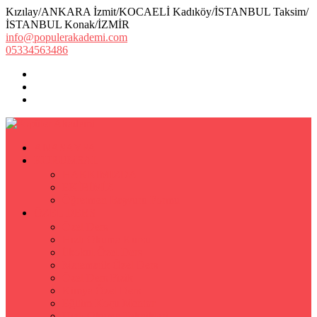
Kızılay/ANKARA İzmit/KOCAELİ Kadıköy/İSTANBUL Taksim/
İSTANBUL Konak/İZMİR
info@populerakademi.com
05334563486
ANASAYFA
KURUMSAL
HAKKIMIZDA
EKİBİMİZ
Öğretmen Başvuru Formu
ÖZEL DERS
Özel Ders
Hızlı Okuma Kursu
İlkokul Özel Ders
Matematik Özel Ders
Özel Ders Fizik
Kimya Özel Ders
Eğitim Koçu Mentor
Hızlı Okuma Teknikleri