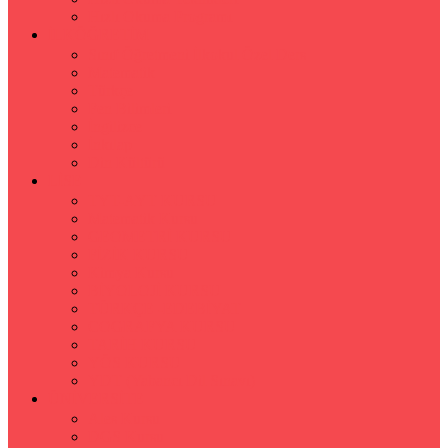
Hızlı Okuma Programı
İLKÖĞRETİM
Sınıf Öğretmeni İlkokul Özel Ders
Matematik
Türkçe
Fen Bilimleri
İngilizce
İnkılap
Din Kültürü
LİSE
TYT-AYT KURSU
Matematik Kursu
GEOMETRİ KURSU
FİZİK KURSU
Kimya Kursu
BİYOLOJİ KURSU
TÜRKÇE -EDEBİYAT
COGRAFYA KURSU
TARİH KURSU
YÖS KURSU
YDT (Yabancı Dil Sınavı)
ÜNİVERSİTE
Ales Kursu
DGS Kursu