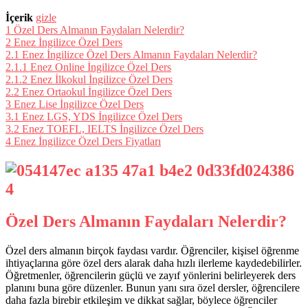
İçerik
gizle
1
Özel Ders Almanın Faydaları Nelerdir?
2
Enez İngilizce Özel Ders
2.1
Enez İngilizce Özel Ders Almanın Faydaları Nelerdir?
2.1.1
Enez Online İngilizce Özel Ders
2.1.2
Enez İlkokul İngilizce Özel Ders
2.2
Enez Ortaokul İngilizce Özel Ders
3
Enez Lise İngilizce Özel Ders
3.1
Enez LGS, YDS İngilizce Özel Ders
3.2
Enez TOEFL, IELTS İngilizce Özel Ders
4
Enez İngilizce Özel Ders Fiyatları
Özel Ders Almanın Faydaları Nelerdir?
Özel ders almanın birçok faydası vardır. Öğrenciler, kişisel öğrenme
ihtiyaçlarına göre özel ders alarak daha hızlı ilerleme kaydedebilirler.
Öğretmenler, öğrencilerin güçlü ve zayıf yönlerini belirleyerek ders
planını buna göre düzenler. Bunun yanı sıra özel dersler, öğrencilere
daha fazla birebir etkileşim ve dikkat sağlar, böylece öğrenciler