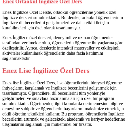
Enez Ortaokul İngilizce Özel Ders
Enez İngilizce Özel Derste, ortaokul öğrencilerine yönelik özel
İngilizce dersleri sunulmaktadır. Bu dersler, ortaokul öğrencilerinin
İngilizce dil becerilerini geliştirmeleri ve daha etkili iletişim
kurabilmeleri için özel olarak tasarlanmıştır.
Enez İngilizce özel dersleri, deneyimli ve uzman öğretmenler
tarafından verilmekte olup, öğrencilerin öğrenme ihtiyaçlarına göre
özelleştirilir. Ayrıca, derslerde interaktif materyaller ve etkileşimli
aktiviteler kullanılarak öğrencilerin daha fazla katılımını
sağlanmaktadır.
Enez Lise İngilizce Özel Ders
Enez lise İngilizce Özel Ders, lise öğrencilerinin bireysel öğrenme
ihtiyaçlarını karşılamak ve İngilizce becerilerini geliştirmek için
tasarlanmıştır. Öğrencilere, dil becerilerini tüm yönleriyle
geliştirmeleri ve sınavlara hazırlanmaları için özel bir program
sunulmaktadır. Öğretmenler, ilgili konularda derinlemesine bilgi ve
deneyime sahiptir ve öğrencilerin başarılarını maksimize etmek için
etkili öğretim teknikleri kullanır. Bu program, öğrencilerin İngilizce
becerilerini artırmak ve gelecekteki akademik ve kariyer hedeflerine
ulaşmalarını sağlamak için mükemmel bir fırsattır.