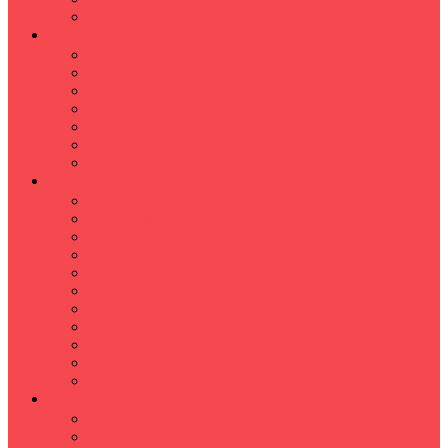
Hızlı Okuma Programı
İLKÖĞRETİM
Sınıf Öğretmeni İlkokul Özel Ders
Matematik
Türkçe
Fen Bilimleri
İngilizce
İnkılap
Din Kültürü
LİSE
TYT-AYT KURSU
Matematik Kursu
GEOMETRİ KURSU
FİZİK KURSU
Kimya Kursu
BİYOLOJİ KURSU
TÜRKÇE -EDEBİYAT
COGRAFYA KURSU
TARİH KURSU
YÖS KURSU
YDT (Yabancı Dil Sınavı)
ÜNİVERSİTE
Ales Kursu
DGS Kursu