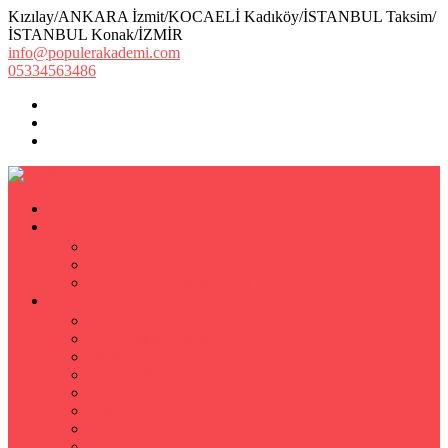
Kızılay/ANKARA İzmit/KOCAELİ Kadıköy/İSTANBUL Taksim/
İSTANBUL Konak/İZMİR
info@populerakademi.com
05334563486
ANASAYFA
KURUMSAL
HAKKIMIZDA
EKİBİMİZ
Öğretmen Başvuru Formu
ÖZEL DERS
Özel Ders
Hızlı Okuma Kursu
İlkokul Özel Ders
Matematik Özel Ders
Özel Ders Fizik
Kimya Özel Ders
Eğitim Koçu Mentor
Hızlı Okuma Teknikleri