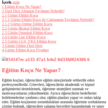
İçerik
gizle
1
Eğitim Koçu Ne Yapar?
2
Özel Ders Almanın Faydaları Nelerdir?
2.1
Gürün Eğitim Koçu
2.1.1
Gürün Eğitim Koçu ile Çalışmanın Faydaları Nelerdir?
2.1.2
Gürün Online Eğitim Koçu
2.2
Gürün İlkokul Eğitim Koçu
2.3
Gürün Ortaokul Eğitim Koçu
2.4
Gürün Lise Eğitim Koçu
2.5
Gürün LGS, YKS Eğitim Koçu
3
Gürün Online Özel Ders
4
Gürün Eğitim Koçu Fiyatları
Eğitim Koçu Ne Yapar?
Eğitim koçları, öğrencilere eğitim süreçlerinde rehberlik eden
profesyonellerdir. Görevleri, öğrencilerin akademik ve kişisel
gelişimlerini desteklemek, öğrenme stratejileri sunmak ve
motivasyonlarını yükseltmektir. Ayrıca öğrencilerin hedeflerini
belirlemelerine yardımcı olur, eğitim planları yapar ve onları takip
eder. Eğitim koçlarının sorumlulukları arasında öğrenme zorluklarına
çözüm bulmak, öğrencilere çalışma becerileri kazandırmak ve sınav