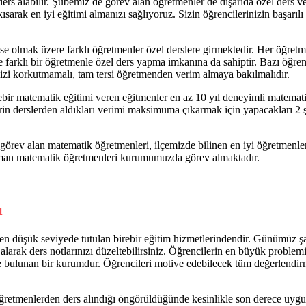
ders alabilir. Şubemiz de görev alan öğretmenler de dışarıda özel ders 
sarak en iyi eğitimi almanızı sağlıyoruz. Sizin öğrencilerinizin başarılı
ise olmak üzere farklı öğretmenler özel derslere girmektedir. Her öğret
farklı bir öğretmenle özel ders yapma imkanına da sahiptir. Bazı öğrenc
izi korkutmamalı, tam tersi öğretmenden verim almaya bakılmalıdır.
ebir matematik eğitimi veren eğitmenler en az 10 yıl deneyimli matemati
n derslerden aldıkları verimi maksimuma çıkarmak için yapacakları 2 şey 
ev alan matematik öğretmenleri, ilçemizde bilinen en iyi öğretmenlerdi
zman matematik öğretmenleri kurumumuzda görev almaktadır.
ı
 düşük seviyede tutulan birebir eğitim hizmetlerindendir. Günümüz şar
 alarak ders notlarınızı düzeltebilirsiniz. Öğrencilerin en büyük problem
mlerde bulunan bir kurumdur. Öğrencileri motive edebilecek tüm değerlendir
ğretmenlerden ders alındığı öngörüldüğünde kesinlikle son derece uygu