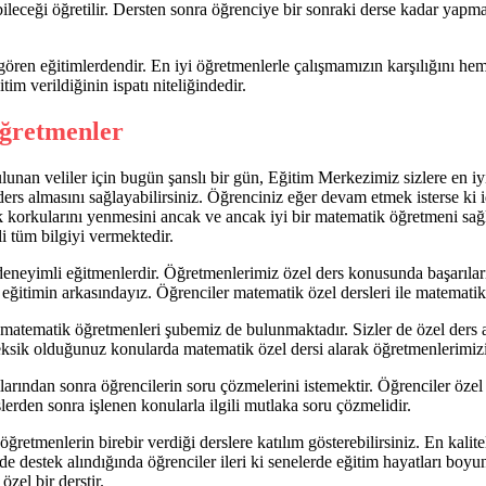
leceği öğretilir. Dersten sonra öğrenciye bir sonraki derse kadar yapması
gören eğitimlerdendir. En iyi öğretmenlerle çalışmamızın karşılığını he
tim verildiğinin ispatı niteliğindedir.
ğretmenler
lunan veliler için bugün şanslı bir gün, Eğitim Merkezimiz sizlere en 
rs almasını sağlayabilirsiniz. Öğrenciniz eğer devam etmek isterse ki i
ik korkularını yenmesini ancak ve ancak iyi bir matematik öğretmeni sa
i tüm bilgiyi vermektedir.
deneyimli eğitmenlerdir. Öğretmenlerimiz özel ders konusunda başarılarını
timin arkasındayız. Öğrenciler matematik özel dersleri ile matematik ko
i matematik öğretmenleri şubemiz de bulunmaktadır. Sizler de özel ders 
 eksik olduğunuz konularda matematik özel dersi alarak öğretmenlerimizin
arından sonra öğrencilerin soru çözmelerini istemektir. Öğrenciler özel 
lerden sonra işlenen konularla ilgili mutlaka soru çözmelidir.
öğretmenlerin birebir verdiği derslere katılım gösterebilirsiniz. En kali
de destek alındığında öğrenciler ileri ki senelerde eğitim hayatları boy
özel bir derstir.