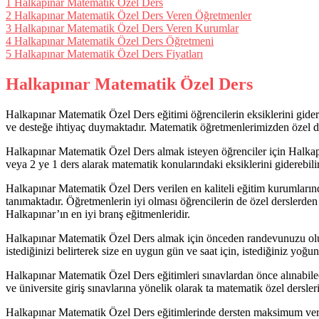
1
Halkapınar Matematik Özel Ders
2
Halkapınar Matematik Özel Ders Veren Öğretmenler
3
Halkapınar Matematik Özel Ders Veren Kurumlar
4
Halkapınar Matematik Özel Ders Öğretmeni
5
Halkapınar Matematik Özel Ders Fiyatları
Halkapınar Matematik Özel Ders
Halkapınar Matematik Özel Ders eğitimi öğrencilerin eksiklerini gider
ve desteğe ihtiyaç duymaktadır. Matematik öğretmenlerimizden özel der
Halkapınar Matematik Özel Ders almak isteyen öğrenciler için Halkapı
veya 2 ye 1 ders alarak matematik konularındaki eksiklerini giderebilir,
Halkapınar Matematik Özel Ders verilen en kaliteli eğitim kurumla
tanımaktadır. Öğretmenlerin iyi olması öğrencilerin de özel derslerde
Halkapınar’ın en iyi branş eğitmenleridir.
Halkapınar Matematik Özel Ders almak için önceden randevunuzu ol
istediğinizi belirterek size en uygun gün ve saat için, istediğiniz yoğu
Halkapınar Matematik Özel Ders eğitimleri sınavlardan önce alınabileceğ
ve üniversite giriş sınavlarına yönelik olarak ta matematik özel dersler
Halkapınar Matematik Özel Ders eğitimlerinde dersten maksimum veri