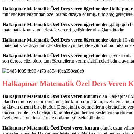
Halkapınar Matematik Özel Ders veren öğretmenler Halkapınar
mühendisler tarafından özel olarak dizayn edilmiş, tüm araç gereçlere s
Halkapınar Matematik Özel Ders veren öğretmenler
görüp görebil
matematik konusunda destek vererek gelişimlerini sağlamaktadır.
Halkapınar Matematik Özel Ders veren öğretmenler
olarak 10 yıl
matematik ve diğer tüm derslerden aynı bedele eğitim alma imkanına s
Halkapınar Matematik Özel Ders veren öğretmenler
çevre okullar
son derece cüzi olup, tüm öğrencilerin verim alabilmeleri adına avanta
Halkapınar Matematik Özel Ders Veren 
Halkapınar Matematik Özel Ders veren kurum
olan Halkapınar Ma
planda olan başarısını kanıtlamış bir kurumdur. Gelin, özel ders alın
sağlayan önemli bir olgudur. Deneyimli öğretmenlerin öğrencilere ver
öğrencileri ile nasıl iletişim kurabileceğini hemen keşfeden öğretmend
özel ders alarak kısa sürede notlarını yükseltebilirsiniz.
Halkapınar Matematik Özel Dersi veren kurum
olarak uzun yıllar
almaktadır. Veliler Halkapınar Matematik Merkezi öğretmenlerinden ço