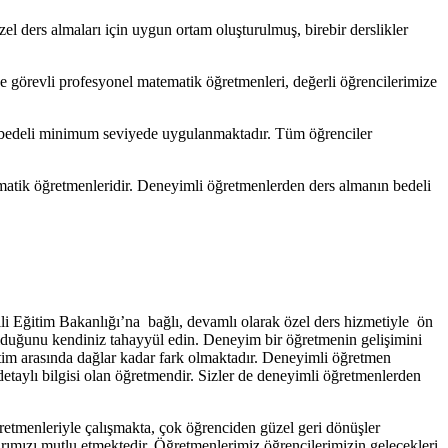
l ders almaları için uygun ortam oluşturulmuş, birebir derslikler
e görevli profesyonel matematik öğretmenleri, değerli öğrencilerimize
n bedeli minimum seviyede uygulanmaktadır. Tüm öğrenciler
ematik öğretmenleridir. Deneyimli öğretmenlerden ders almanın bedeli
i Eğitim Bakanlığı’na bağlı, devamlı olarak özel ders hizmetiyle ön
u olduğunu kendiniz tahayyül edin. Deneyim bir öğretmenin gelişimini
itim arasında dağlar kadar fark olmaktadır. Deneyimli öğretmen
detaylı bilgisi olan öğretmendir. Sizler de deneyimli öğretmenlerden
ğretmenleriyle çalışmakta, çok öğrenciden güzel geri dönüşler
rımızı mutlu etmektedir. Öğretmenlerimiz öğrencilerimizin gelecekleri