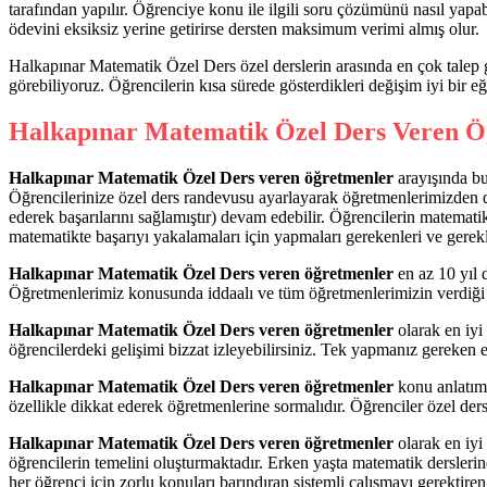
tarafından yapılır. Öğrenciye konu ile ilgili soru çözümünü nasıl yapabi
ödevini eksiksiz yerine getirirse dersten maksimum verimi almış olur.
Halkapınar Matematik Özel Ders özel derslerin arasında en çok talep 
görebiliyoruz. Öğrencilerin kısa sürede gösterdikleri değişim iyi bir eği
Halkapınar Matematik Özel Ders Veren Ö
Halkapınar Matematik Özel Ders veren öğretmenler
arayışında bu
Öğrencilerinize özel ders randevusu ayarlayarak öğretmenlerimizden de
ederek başarılarını sağlamıştır) devam edebilir. Öğrencilerin matemat
matematikte başarıyı yakalamaları için yapmaları gerekenleri ve gerekl
Halkapınar Matematik Özel Ders veren öğretmenler
en az 10 yıl 
Öğretmenlerimiz konusunda iddaalı ve tüm öğretmenlerimizin verdiği eği
Halkapınar Matematik Özel Ders veren öğretmenler
olarak en iy
öğrencilerdeki gelişimi bizzat izleyebilirsiniz. Tek yapmanız gereken
Halkapınar Matematik Özel Ders veren öğretmenler
konu anlatıml
özellikle dikkat ederek öğretmenlerine sormalıdır. Öğrenciler özel ders
Halkapınar Matematik Özel Ders veren öğretmenler
olarak en iyi 
öğrencilerin temelini oluşturmaktadır. Erken yaşta matematik derslerin
her öğrenci için zorlu konuları barındıran sistemli çalışmayı gerektiren 