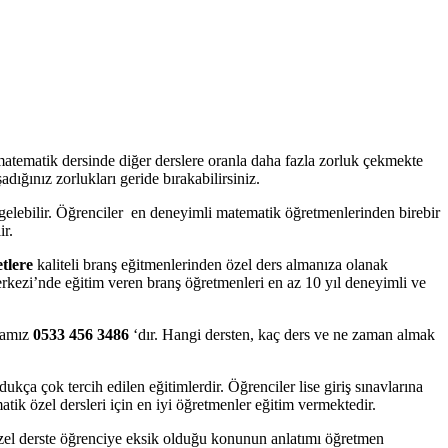
matematik dersinde diğer derslere oranla daha fazla zorluk çekmekte
ığınız zorlukları geride bırakabilirsiniz.
gelebilir. Öğrenciler en deneyimli matematik öğretmenlerinden birebir
ir.
tlere
kaliteli branş eğitmenlerinden özel ders almanıza olanak
erkezi’nde eğitim veren branş öğretmenleri en az 10 yıl deneyimli ve
ramız
0533 456 3486
‘dır. Hangi dersten, kaç ders ve ne zaman almak
ukça çok tercih edilen eğitimlerdir. Öğrenciler lise giriş sınavlarına
atik özel dersleri için en iyi öğretmenler eğitim vermektedir.
el derste öğrenciye eksik olduğu konunun anlatımı öğretmen