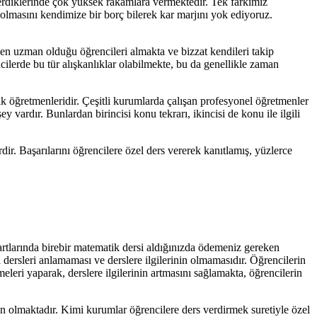
verdiklerinde çok yüksek rakamlara vermektedir. Tek farkımız
 olmasını kendimize bir borç bilerek kar marjını yok ediyoruz.
men uzman olduğu öğrencileri almakta ve bizzat kendileri takip
ilerde bu tür alışkanlıklar olabilmekte, bu da genellikle zaman
k öğretmenleridir. Çeşitli kurumlarda çalışan profesyonel öğretmenler
vardır. Bunlardan birincisi konu tekrarı, ikincisi de konu ile ilgili
r. Başarılarını öğrencilere özel ders vererek kanıtlamış, yüzlerce
tlarında birebir matematik dersi aldığınızda ödemeniz gereken
i dersleri anlamaması ve derslere ilgilerinin olmamasıdır. Öğrencilerin
meleri yaparak, derslere ilgilerinin artmasını sağlamakta, öğrencilerin
n olmaktadır. Kimi kurumlar öğrencilere ders verdirmek suretiyle özel