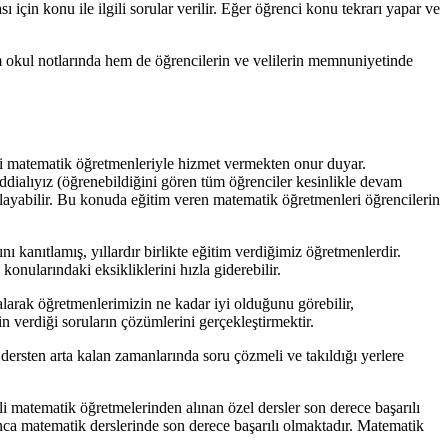
 için konu ile ilgili sorular verilir. Eğer öğrenci konu tekrarı yapar ve
m okul notlarında hem de öğrencilerin ve velilerin memnuniyetinde
iyi matematik öğretmenleriyle hizmet vermekten onur duyar.
ddialıyız (öğrenebildiğini gören tüm öğrenciler kesinlikle devam
ğlayabilir. Bu konuda eğitim veren matematik öğretmenleri öğrencilerin
 kanıtlamış, yıllardır birlikte eğitim verdiğimiz öğretmenlerdir.
nularındaki eksikliklerini hızla giderebilir.
alarak öğretmenlerimizin ne kadar iyi olduğunu görebilir,
 verdiği soruların çözümlerini gerçekleştirmektir.
dersten arta kalan zamanlarında soru çözmeli ve takıldığı yerlere
teli matematik öğretmelerinden alınan özel dersler son derece başarılı
unca matematik derslerinde son derece başarılı olmaktadır. Matematik