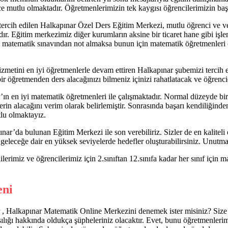
 mutlu olmaktadır. Öğretmenlerimizin tek kaygısı öğrencilerimizin başar
ercih edilen Halkapınar Özel Ders Eğitim Merkezi, mutlu öğrenci ve veli
dır. Eğitim merkezimiz diğer kurumların aksine bir ticaret hane gibi işl
fi matematik sınavından not almaksa bunun için matematik öğretmenleri 
izmetini en iyi öğretmenlerle devam ettiren Halkapınar şubemizi tercih
ı bir öğretmenden ders alacağınızı bilmeniz içinizi rahatlatacak ve öğren
’ın en iyi matematik öğretmenleri ile çalışmaktadır. Normal düzeyde bi
erin alacağını verim olarak belirlemiştir. Sonrasında başarı kendiliğinde
tlu olmaktayız.
nar’da bulunan Eğitim Merkezi ile son verebiliriz. Sizler de en kalitel
 geleceğe dair en yüksek seviyelerde hedefler oluşturabilirsiniz. Unutmayı
ilerimiz ve öğrencilerimiz için 2.sınıftan 12.sınıfa kadar her sınıf için 
eni
r , Halkapınar
Matematik Online Merkezini denemek ister misiniz? Size 
ılığı hakkında oldukça şüpheleriniz olacaktır. Evet, bunu öğretmenlerim