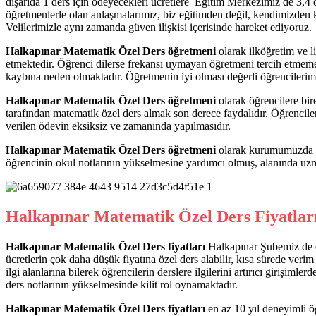
dışarıda 1 ders için ödeyecekleri ücretlere Eğitim Merkezimiz de 3,4 
öğretmenlerle olan anlaşmalarımız, biz eğitimden değil, kendimizden kı
Velilerimizle aynı zamanda güven ilişkisi içerisinde hareket ediyoruz.
Halkapınar Matematik Özel Ders öğretmeni
olarak ilköğretim ve l
etmektedir. Öğrenci dilerse frekansı uymayan öğretmeni tercih etmeme 
kaybına neden olmaktadır. Öğretmenin iyi olması değerli öğrencilerim
Halkapınar Matematik Özel Ders öğretmeni
olarak öğrencilere bir
tarafından matematik özel ders almak son derece faydalıdır. Öğrencileri
verilen ödevin eksiksiz ve zamanında yapılmasıdır.
Halkapınar Matematik Özel Ders öğretmeni
olarak kurumumuzda gör
öğrencinin okul notlarının yükselmesine yardımcı olmuş, alanında u
Halkapınar Matematik Özel Ders Fiyatlar
Halkapınar Matematik Özel Ders fiyatları
Halkapınar Şubemiz de en
ücretlerin çok daha düşük fiyatına özel ders alabilir, kısa sürede verim
ilgi alanlarına bilerek öğrencilerin derslere ilgilerini artırıcı girişi
ders notlarının yükselmesinde kilit rol oynamaktadır.
Halkapınar Matematik Özel Ders fiyatları
en az 10 yıl deneyimli ö