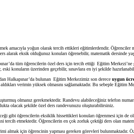
mek amacıyla yoğun olarak tercih ettikleri eğitimlerdendir. Öğrenciler 
s alarak eksik olduğunuz konuları öğrenebilir, matematik dersinde yaşad
nar’da tüm öğrencilerin özel ders için tercih ettiği Eğitim Merkezi’ne 
 eski konuların üzerinden geçebilir, sınavlara en iyi şekilde hazırlanabil
rından Halkapınar’da bulunan Eğitim Merkezimiz son derece
uygun ücre
n aldıkları verimin yüksek olmasını sağlamaktadır. Bu sebeple Eğitim M
uşturmuş olmanız gerekmektedir. Randevu alabileceğiniz telefon numa
nlukta olacak şekilde özel ders randevunuzu oluşturabilirsiniz.
i gibi öğrencilerin eksiklik hissettikleri konuları öğrenmesi için de old
ini tercih etmektedir. Öğrencilerin en çok zorluk çektiği ders olan matem
mi almak için öğrencinin yapması gereken görevleri bulunmaktadır. Öz