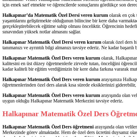
için emek sarf etmekte ve öğrencilerde sonuçlarını gördükçe son derece
Halkapınar’da Matematik Özel Dersi veren kurum
olarak en çok t
yaşantılarını geliştirmekte olduğunun bilincine bir kere daha varmakta
gerçekleştirebilecek eğitime sahip olması önceliktir. Öğrencinin hede
sınavından yüksek notlar almasını sağlar.
Halkapınar Matematik Özel Dersi veren kurum
olarak özel ders h
tanımanızı ve ayrıntılı bilgi almanızı tavsiye ederiz. Ne kadar başarıl
Halkapınar Matematik Özel Ders veren kurum
olarak, Halkapınar
kalitesini en üst düzey öğretmenlerle zirvede tutan, önceliğini öğrencil
kadar kaliteli bir eğitim verdiğimizin bir kere daha farkına vararak mu
Halkapınar Matematik Özel Ders veren kurum
arayışınıza Halkapı
öğretmenlerinden özel ders alarak kısa sürede eksiklerinizi giderebilir,
Halkapınar Matematik Özel Ders veren kurum
arayışında olan vel
uygun olduğu Halkapınar Matematik Merkezini tavsiye ederiz.
Halkapınar Matematik Özel Ders Öğretm
Halkapınar Matematik Özel Ders öğretmeni
arayışında olan velile
Merkezinde görev almaktadır. Hem de özel ders ücretini duysanız olas