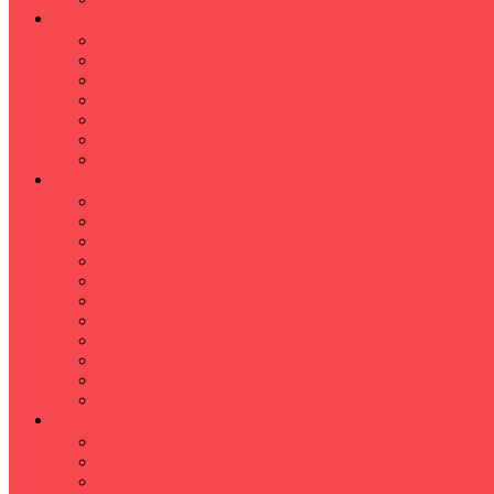
İLKÖĞRETİM
Sınıf Öğretmeni İlkokul Özel Ders
Matematik
Türkçe
Fen Bilimleri
İngilizce
İnkılap
Din Kültürü
LİSE
TYT-AYT KURSU
Matematik Kursu
GEOMETRİ KURSU
FİZİK KURSU
Kimya Kursu
BİYOLOJİ KURSU
TÜRKÇE -EDEBİYAT
COGRAFYA KURSU
TARİH KURSU
YÖS KURSU
YDT (Yabancı Dil Sınavı)
ÜNİVERSİTE
Ales Kursu
DGS Kursu
Kpss Kursu