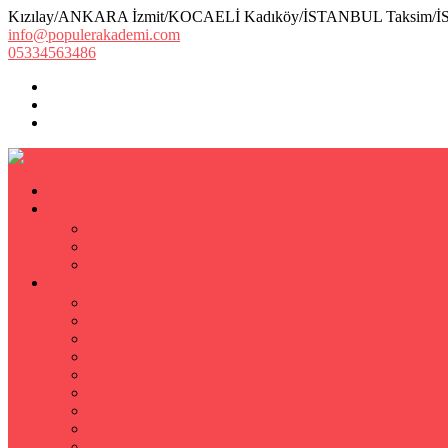
Kızılay/ANKARA İzmit/KOCAELİ Kadıköy/İSTANBUL Taksim/
info@populerakademi.com
05334563486
ANASAYFA
KURUMSAL
HAKKIMIZDA
EKİBİMİZ
Öğretmen Başvuru Formu
ÖZEL DERS
Özel Ders
Hızlı Okuma Kursu
İlkokul Özel Ders
Matematik Özel Ders
Özel Ders Fizik
Kimya Özel Ders
Eğitim Koçu Mentor
Hızlı Okuma Teknikleri
Hızlı Okuma Programı