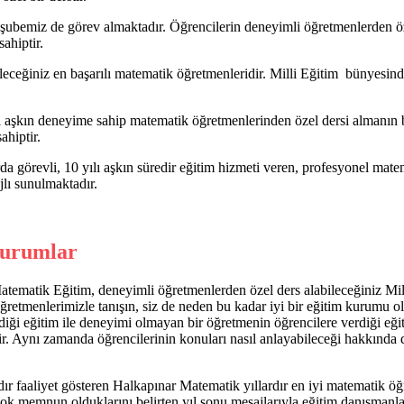
şubemiz de görev almaktadır. Öğrencilerin deneyimli öğretmenlerden öze
ahiptir.
eceğiniz en başarılı matematik öğretmenleridir. Milli Eğitim bünyesind
ı aşkın deneyime sahip matematik öğretmenlerinden özel dersi almanı
ahiptir.
da görevli, 10 yılı aşkın süredir eğitim hizmeti veren, profesyonel mat
jlı sunulmaktadır.
Kurumlar
tematik Eğitim, deneyimli öğretmenlerden özel ders alabileceğiniz Mill
, öğretmenlerimizle tanışın, siz de neden bu kadar iyi bir eğitim kurum
diği eğitim ile deneyimi olmayan bir öğretmenin öğrencilere verdiği eğ
ir. Aynı zamanda öğrencilerinin konuları nasıl anlayabileceği hakkında 
dır faaliyet gösteren Halkapınar Matematik yıllardır en iyi matematik ö
k memnun olduklarını belirten yıl sonu mesajlarıyla eğitim danışmanla