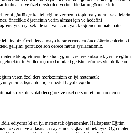
ılı olmaları ve özel derslerden verim aldıklarını görmeleridir.
lerini gördükçe kaliteli eğitim vermenin topluma yararını ve ailelerin
emez, öncelikle öğrencinin verim alması için ve hedefini
öğrenciyi en iyi şekilde sınava hazırlayarak öğrencinin matematik
 edebilirsiniz. Özel ders almaya karar vermeden önce öğretmenlerimizi
cideki gelişimi gördükçe son derece mutlu ayrılacaksınız.
r matematik öğretmeni ile daha uygun ücretlere anlaşmak yerine eğitim
n gelmektedir. Velilerin çocuklarındaki gelişimi görmesiyle birlikte ne
i eğitim veren özel ders merkezimizin en iyi matematik
n iyi bir çalışma ile hiç bir hedef hayal değildir.
matematik özel ders alabileceğiniz ve özel ders ücretinin son derece
iddia ediyoruz ki en iyi matematik öğretmenleri
Halkapınar Eğitim
izin özverisi ve anlaşmalar sayesinde sağlayabilmekteyiz. Öğrenciler