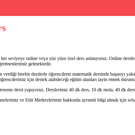
rs
 her seviyeye online veya yüz yüze özel ders anlatıyoruz. Online dersl
ğretmenlerimiz gelmektedir.
erdiği birebir derslerle öğrencilerin matematik dersinde başarıyı yaka
öğrencilerimiz için destek alabileceği eğitim alanları tayin etmek durum
eneme dersi yapıyoruz. Derslerimiz 40 dk ders, 10 dk mola, 40 dk ders 
erimiz ve Etüt Merkezlerimiz hakkında ayrıntılı bilgi almak için whatsa