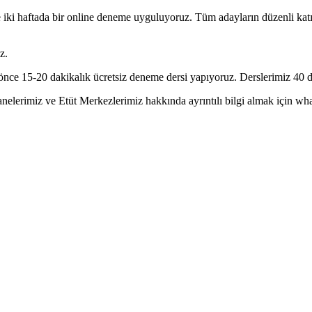
ki haftada bir online deneme uyguluyoruz. Tüm adayların düzenli katıl
z.
ce 15-20 dakikalık ücretsiz deneme dersi yapıyoruz. Derslerimiz 40 dk
erimiz ve Etüt Merkezlerimiz hakkında ayrıntılı bilgi almak için whatsa