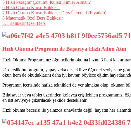
5
Hızlı Paragraf Çözümü Kursu Kimler Almalı?
6
Hızlı Okuma Kursu Balıkesir
7
Hızlı Okuma Kursu Balıkesir Ders Ücretleri (Fiyatları)
8
Matematik Özel Ders Balıkesir
8.1
Balıkesir Özel Ders
Hızlı Okuma Programı ile Başarıya Hızlı Adım Atın
Hızlı Okuma Programımız öğrencilerin okuma hızını 3 ila 4 kat artırar
21 derslik bu program, yapay zeka destekli ve öğrenci seviyesine göre ö
okur, hem de okuduklarını daha iyi kavrar, böylece eğitim hayatlarında
Programın içerisinde hafıza teknikleri de yer almakta olup, okunan bil
Bilgisayar veya tablet üzerinden kolayca erişilebilen programımız, öğre
en üst seviyeye çıkarılacak şekilde desteklenir.
Hızlı okuma becerisi ile yalnızca sınavlarda değil, hayatın her alanında