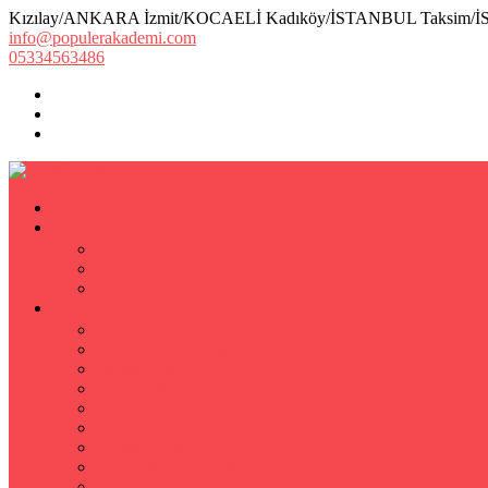
Kızılay/ANKARA İzmit/KOCAELİ Kadıköy/İSTANBUL Taksim/
info@populerakademi.com
05334563486
ANASAYFA
KURUMSAL
HAKKIMIZDA
EKİBİMİZ
Öğretmen Başvuru Formu
ÖZEL DERS
Özel Ders
Hızlı Okuma Kursu
İlkokul Özel Ders
Matematik Özel Ders
Özel Ders Fizik
Kimya Özel Ders
Eğitim Koçu Mentor
Hızlı Okuma Teknikleri
Hızlı Okuma Programı