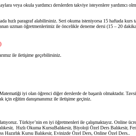
aylara veya okula yardımcı derslerden takviye isteyenlere yardımcı olma
da hızlı paragraf alabilirsiniz. Seri okuma isteniyorsa 15 haftada kurs
lanan uzman öğretmenlerimiz ile öncelikle deneme dersi (15 – 20 dakik
)
ımız ile iletişime geçebilirsiniz.
atematiği iyi olan öğrenci diğer derslerde de başarılı olmaktadır. Tavs
k için eğitim danışmanımız ile iletişime geçiniz.
latıyoruz. Türkiye’nin en iyi öğretmenleri ile çalışmaktayız. Online ücre
lıkesir, Hızlı Okuma KursuBalıkesir, Biyoloji Özel Ders Balıkesir, Fe
pss Hazırlık Kursu Balıkesir, Evinizde Özel Ders, Online Özel Ders..