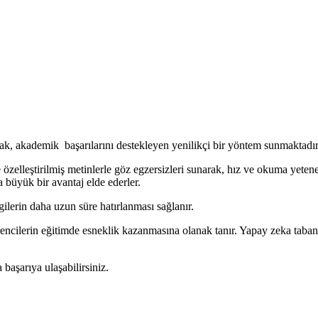
ak, akademik başarılarını destekleyen yenilikçi bir yöntem sunmaktadır
zelleştirilmiş metinlerle göz egzersizleri sunarak, hız ve okuma yeteneğ
 büyük bir avantaj elde ederler.
gilerin daha uzun süre hatırlanması sağlanır.
ncilerin eğitimde esneklik kazanmasına olanak tanır. Yapay zeka tabanlı 
 başarıya ulaşabilirsiniz.