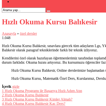
İLETİŞİM
Hızlı Okuma Kursu Balıkesir
Anasayfa
»
özel dersler
1.048
Hızlı Okuma Kursu Balıkesir, sınavlara girecek tüm adayların Lgs, Yk
Balıkesir olarak paragraf tekniklerinde farklı bir teknik izliyoruz.
Kendilerini özel olarak hazırlayan öğretmenlerimiz tarafından toplamda
durum farklıdır. Okuma hızını artıyoruz. Bu kursumuzu öğrenciler fazl
Hızlı Okuma Kursu Balıkesir, Online derslerimize başlamadan ön
Hızlı Okuma Kursu, Matematik Özel Ders, Kurslarımız, Dershanel
İçerik
gizle
1
Hızlı Okuma Programı ile Başarıya Hızlı Adım Atın
2
Hızlı Okuma Kursu Balıkesir
3
Hızlı Okuma Kursu Balıkesir Kimler Almalı?
4
Hızlı Okuma Kursu Balıkesir Kaç Ders?