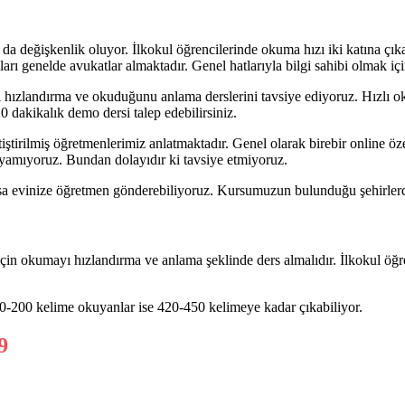
a değişkenlik oluyor. İlkokul öğrencilerinde okuma hızı iki katına çıka
arı genelde avukatlar almaktadır. Genel hatlarıyla bilgi sahibi olmak içi
hızlandırma ve okuduğunu anlama derslerini tavsiye ediyoruz. Hızlı okum
 dakikalık demo dersi talep edebilirsiniz.
ştirilmiş öğretmenlerimiz anlatmaktadır. Genel olarak birebir online özel
alayamıyoruz. Bundan dolayıdır ki tavsiye etmiyoruz.
rsa evinize öğretmen gönderebiliyoruz. Kursumuzun bulunduğu şehirlerde
ri için okumayı hızlandırma ve anlama şeklinde ders almalıdır. İlkokul 
0-200 kelime okuyanlar ise 420-450 kelimeye kadar çıkabiliyor.