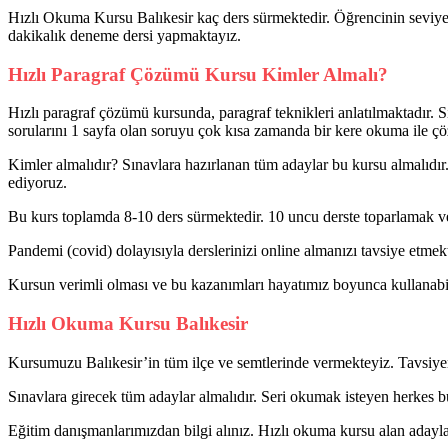
Hızlı Okuma Kursu Balıkesir kaç ders sürmektedir. Öğrencinin seviyes
dakikalık deneme dersi yapmaktayız.
Hızlı Paragraf Çözümü Kursu Kimler Almalı?
Hızlı paragraf çözümü kursunda, paragraf teknikleri anlatılmaktadır. Sı
sorularını 1 sayfa olan soruyu çok kısa zamanda bir kere okuma ile çöz
Kimler almalıdır? Sınavlara hazırlanan tüm adaylar bu kursu almalıdır
ediyoruz.
Bu kurs toplamda 8-10 ders sürmektedir. 10 uncu derste toparlamak ve 
Pandemi (covid) dolayısıyla derslerinizi online almanızı tavsiye etme
Kursun verimli olması ve bu kazanımları hayatımız boyunca kullanabil
Hızlı Okuma Kursu Balıkesir
Kursumuzu Balıkesir’in tüm ilçe ve semtlerinde vermekteyiz. Tavsiyem
Sınavlara girecek tüm adaylar almalıdır. Seri okumak isteyen herkes b
Eğitim danışmanlarımızdan bilgi alınız. Hızlı okuma kursu alan adaylar