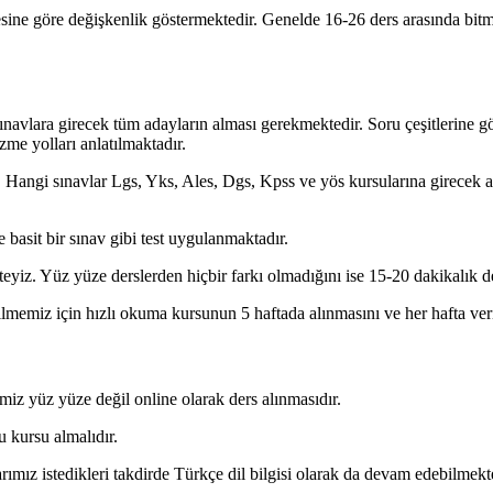
ine göre değişkenlik göstermektedir. Genelde 16-26 ders arasında bitme
navlara girecek tüm adayların alması gerekmektedir. Soru çeşitlerine göre
me yolları anlatılmaktadır.
. Hangi sınavlar Lgs, Yks, Ales, Dgs, Kpss ve yös kursularına girecek a
basit bir sınav gibi test uygulanmaktadır.
kteyiz. Yüz yüze derslerden hiçbir farkı olmadığını ise 15-20 dakikalık
memiz için hızlı okuma kursunun 5 haftada alınmasını ve her hafta ver
iz yüz yüze değil online olarak ders alınmasıdır.
u kursu almalıdır.
ımız istedikleri takdirde Türkçe dil bilgisi olarak da devam edebilmekte