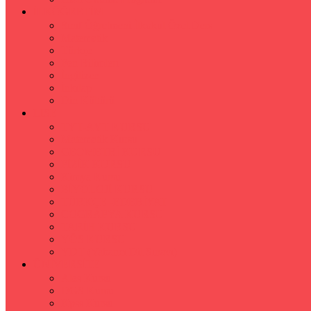
İLKÖĞRETİM
Sınıf Öğretmeni İlkokul Özel Ders
Matematik
Türkçe
Fen Bilimleri
İngilizce
İnkılap
Din Kültürü
LİSE
TYT-AYT KURSU
Matematik Kursu
GEOMETRİ KURSU
FİZİK KURSU
Kimya Kursu
BİYOLOJİ KURSU
TÜRKÇE -EDEBİYAT
COGRAFYA KURSU
TARİH KURSU
YÖS KURSU
YDT (Yabancı Dil Sınavı)
ÜNİVERSİTE
Ales Kursu
DGS Kursu
Kpss Kursu