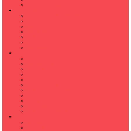
Hızlı Okuma Programı
İLKÖĞRETİM
Sınıf Öğretmeni İlkokul Özel Ders
Matematik
Türkçe
Fen Bilimleri
İngilizce
İnkılap
Din Kültürü
LİSE
TYT-AYT KURSU
Matematik Kursu
GEOMETRİ KURSU
FİZİK KURSU
Kimya Kursu
BİYOLOJİ KURSU
TÜRKÇE -EDEBİYAT
COGRAFYA KURSU
TARİH KURSU
YÖS KURSU
YDT (Yabancı Dil Sınavı)
ÜNİVERSİTE
Ales Kursu
DGS Kursu