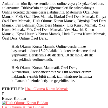
Ankara’nın tüm ilçe ve semtlerinde online veya yüz yüze özel ders
anlatıyoruz. Türkiye’nin en iyi öğretmenleri ile çalışmaktayız.
Online ücretsiz deneme dersi alabilirsiniz. Matematik Özel Ders
Mamak, Fizik Özel Ders Mamak, İlkokul Özel Ders Mamak, Kimya
Özel Ders Mamak, Hızlı Okuma Kursu Mamak, Biyoloji Özel Ders
Mamak, Fen Bilimleri Özel Ders Mamak, Lgs Kursu Mamak, Yks
Kursu Mamak, Yös Özel Ders Mamak, Ales Hazırlık Kursu
Mamak, Kpss Hazırlık Kursu Mamak, Hızlı Okuma Kursu Mamak,
Özel Ders, Online Özel Ders..
Hızlı Okuma Kursu Mamak, Online derslerimize
başlamadan önce 15-20 dakikalık ücretsiz deneme dersi
yapıyoruz. Derslerimiz 40 dk ders, 10 dk mola, 40 dk
ders şeklinde verilmektedir.
Hızlı Okuma Kursu, Matematik Özel Ders,
Kurslarımız, Dershanelerimiz ve Etüt Merkezlerimiz
hakkında ayrıntılı bilgi almak için whatsapp hattımızı
kullanarak bizimle iletişime geçebilirsiniz.
ETİKETLER:
Hızlı Okuma Kursu Mamak
Benzer Konular
Hızlı Okuma Kursu Buldan