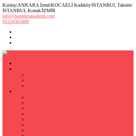
Kızılay/ANKARA İzmit/KOCAELİ Kadıköy/İSTANBUL Taksim/
İSTANBUL Konak/İZMİR
info@populerakademi.com
05334563486
ANASAYFA
KURUMSAL
HAKKIMIZDA
EKİBİMİZ
Öğretmen Başvuru Formu
ÖZEL DERS
Özel Ders
Hızlı Okuma Kursu
İlkokul Özel Ders
Matematik Özel Ders
Özel Ders Fizik
Kimya Özel Ders
Eğitim Koçu Mentor
Hızlı Okuma Teknikleri