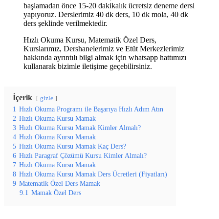
başlamadan önce 15-20 dakikalık ücretsiz deneme dersi
yapıyoruz. Derslerimiz 40 dk ders, 10 dk mola, 40 dk
ders şeklinde verilmektedir.
Hızlı Okuma Kursu, Matematik Özel Ders,
Kurslarımız, Dershanelerimiz ve Etüt Merkezlerimiz
hakkında ayrıntılı bilgi almak için whatsapp hattımızı
kullanarak bizimle iletişime geçebilirsiniz.
İçerik
gizle
1
Hızlı Okuma Programı ile Başarıya Hızlı Adım Atın
2
Hızlı Okuma Kursu Mamak
3
Hızlı Okuma Kursu Mamak Kimler Almalı?
4
Hızlı Okuma Kursu Mamak
5
Hızlı Okuma Kursu Mamak Kaç Ders?
6
Hızlı Paragraf Çözümü Kursu Kimler Almalı?
7
Hızlı Okuma Kursu Mamak
8
Hızlı Okuma Kursu Mamak Ders Ücretleri (Fiyatları)
9
Matematik Özel Ders Mamak
9.1
Mamak Özel Ders