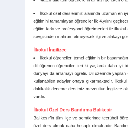
İlkokul özel derslerimiz alanında uzaman en iyi
eğitimini tamamlayan öğrenciler ilk 4.yılını geçirec
eğitim farkı ve profesyonel öğretmenleri ile ilkokul
sevgisinden mahrum etmeyecek ilgi ve alakayı göst
İlkokul İngilizce
İlkokul öğrencileri temel eğitimin bir basamağınd
dil öğrenen öğrenciler ileri ki yaşlarda daha iyi b
dünyayı da anlamayı öğretir. Dil üzerinde yapılan e
kullanabilen adaylar ortaya çıkarmaktadır. İlkoku
dakikalık deneme dersimiz mevcuttur. İngilizce oku
vardır.
İlkokul Özel Ders Bandırma Balıkesir
Balıkesir’in tüm ilçe ve semtlerinde tecrübeli öğ
özel ders almak daha hesaplı olmaktadır. Bandır