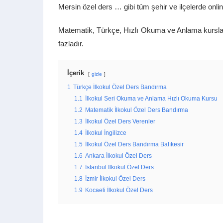
Mersin özel ders … gibi tüm şehir ve ilçelerde onl
Matematik, Türkçe, Hızlı Okuma ve Anlama kursları
fazladır.
İçerik
gizle
1
Türkçe İlkokul Özel Ders Bandırma
1.1
İlkokul Seri Okuma ve Anlama Hızlı Okuma Kursu
1.2
Matematik İlkokul Özel Ders Bandırma
1.3
İlkokul Özel Ders Verenler
1.4
İlkokul İngilizce
1.5
İlkokul Özel Ders Bandırma Balıkesir
1.6
Ankara İlkokul Özel Ders
1.7
İstanbul İlkokul Özel Ders
1.8
İzmir İlkokul Özel Ders
1.9
Kocaeli İlkokul Özel Ders