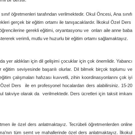
 sınıf öğretmenleri tarafından verilmektedir. Okul Öncesi, Ana sınıfı
ekleri gerçek bir eğitim ortamı ile tanışacaklardır. İlkokul Özel Ders
 öğrencilerine gerekli eğitimi, oryantasyonu ve onları aile anne baba
ererek verimli, mutlu ve huzurlu bir eğitim ortamı sağlamaktayız.
a yer aldıkları için dil gelişimi çocuklar için çok önemlidir. Yabancı
ir eğitim seviyesinde başarılı olurlar. Dil bilmek birçok toplumu ve
ğitim çalışmaları hafızası kuvvetli, zihin koordinasyonlarını çok iyi
l Özel Ders ile en profesyonel hocalardan ders alabilirsiniz. 15-20
l takviye olarak da verilmektedir. Ders ücretleri için taksit imkanı
retmen ile özel ders anlatmaktayız. Tecrübeli öğretmenlerden online
ma’nın tüm semt ve mahallerinde özel ders anlatmaktayız. İlkokul