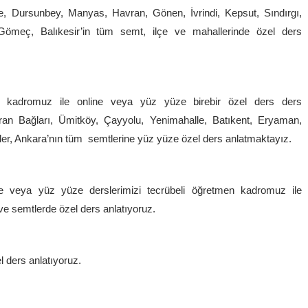
e, Dursunbey, Manyas, Havran, Gönen, İvrindi, Kepsut, Sındırgı,
, Gömeç, Balıkesir’in tüm semt, ilçe ve mahallerinde özel ders
en kadromuz ile online veya yüz yüze birebir özel ders ders
an Bağları, Ümitköy, Çayyolu, Yenimahalle, Batıkent, Eryaman,
ler, Ankara’nın tüm semtlerine yüz yüze özel ders anlatmaktayız.
ine veya yüz yüze derslerimizi tecrübeli öğretmen kadromuz ile
ve semtlerde özel ders anlatıyoruz.
l ders anlatıyoruz.