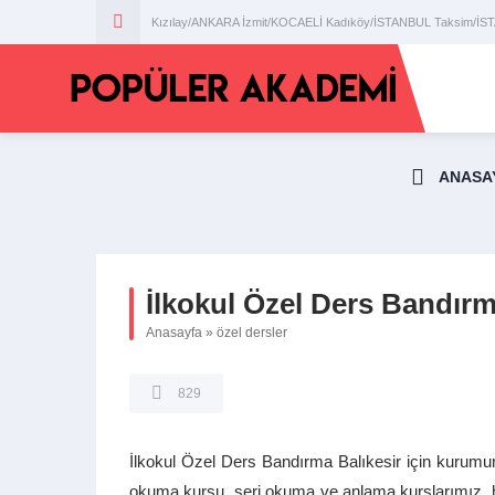
Kızılay/ANKARA İzmit/KOCAELİ Kadıköy/İSTANBUL Taksim/İ
ANASA
İlkokul Özel Ders Bandır
Anasayfa
»
özel dersler
829
İlkokul Özel Ders Bandırma Balıkesir için kurumumu
okuma kursu, seri okuma ve anlama kurslarımız hakkı