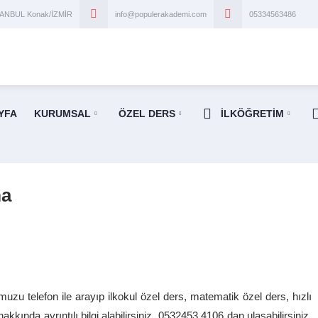
STANBUL Konak/İZMİR
info@populerakademi.com
05334563486
YFA
KURUMSAL
ÖZEL DERS
İLKÖĞRETİM
ma
zu telefon ile arayıp ilkokul özel ders, matematik özel ders, hızlı
nda ayrıntılı bilgi alabilirsiniz. 0532453 4106 dan ulaşabilirsiniz.