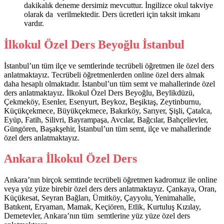
dakikalık deneme dersimiz mevcuttur. İngilizce okul takviye
olarak da verilmektedir. Ders ücretleri için taksit imkanı
vardır.
İlkokul Özel Ders Beyoğlu İstanbul
İstanbul’un tüm ilçe ve semtlerinde tecrübeli öğretmen ile özel ders
anlatmaktayız. Tecrübeli öğretmenlerden online özel ders almak
daha hesaplı olmaktadır. İstanbul’un tüm semt ve mahallerinde özel
ders anlatmaktayız. İlkokul Özel Ders Beyoğlu, Beylikdüzü,
Çekmeköy, Esenler, Esenyurt, Beykoz, Beşiktaş, Zeytinburnu,
Küçükçekmece, Büyükçekmece, Bakırköy, Sarıyer, Şişli, Çatalca,
Eyüp, Fatih, Silivri, Bayrampaşa, Avcılar, Bağcılar, Bahçelievler,
Güngören, Başakşehir, İstanbul’un tüm semt, ilçe ve mahallerinde
özel ders anlatmaktayız.
Ankara İlkokul Özel Ders
Ankara’nın birçok semtinde tecrübeli öğretmen kadromuz ile online
veya yüz yüze birebir özel ders ders anlatmaktayız. Çankaya, Oran,
Küçükesat, Seyran Bağları, Ümitköy, Çayyolu, Yenimahalle,
Batıkent, Eryaman, Mamak, Keçiören, Etlik, Kurtuluş Kızılay,
Demetevler, Ankara’nın tüm semtlerine yüz yüze özel ders