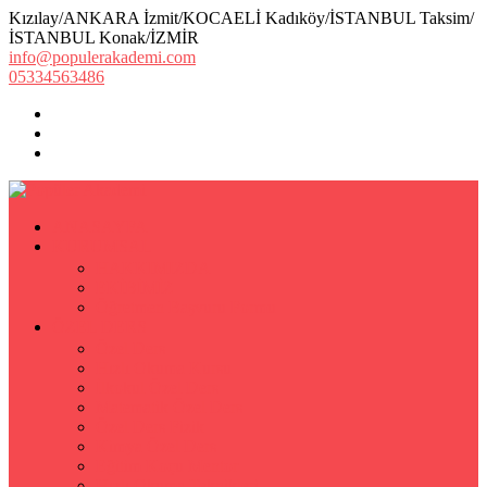
Kızılay/ANKARA İzmit/KOCAELİ Kadıköy/İSTANBUL Taksim/
İSTANBUL Konak/İZMİR
info@populerakademi.com
05334563486
ANASAYFA
KURUMSAL
HAKKIMIZDA
EKİBİMİZ
Öğretmen Başvuru Formu
ÖZEL DERS
Özel Ders
Hızlı Okuma Kursu
İlkokul Özel Ders
Matematik Özel Ders
Özel Ders Fizik
Kimya Özel Ders
Eğitim Koçu Mentor
Hızlı Okuma Teknikleri