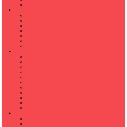
Hızlı Okuma Programı
İLKÖĞRETİM
Sınıf Öğretmeni İlkokul Özel Ders
Matematik
Türkçe
Fen Bilimleri
İngilizce
İnkılap
Din Kültürü
LİSE
TYT-AYT KURSU
Matematik Kursu
GEOMETRİ KURSU
FİZİK KURSU
Kimya Kursu
BİYOLOJİ KURSU
TÜRKÇE -EDEBİYAT
COGRAFYA KURSU
TARİH KURSU
YÖS KURSU
YDT (Yabancı Dil Sınavı)
ÜNİVERSİTE
Ales Kursu
DGS Kursu