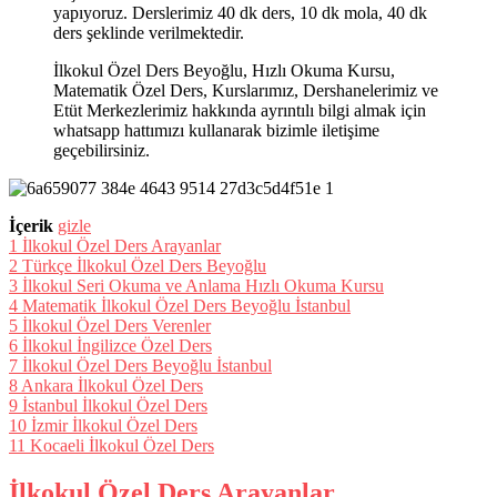
yapıyoruz. Derslerimiz 40 dk ders, 10 dk mola, 40 dk
ders şeklinde verilmektedir.
İlkokul Özel Ders Beyoğlu, Hızlı Okuma Kursu,
Matematik Özel Ders, Kurslarımız, Dershanelerimiz ve
Etüt Merkezlerimiz hakkında ayrıntılı bilgi almak için
whatsapp hattımızı kullanarak bizimle iletişime
geçebilirsiniz.
İçerik
gizle
1
İlkokul Özel Ders Arayanlar
2
Türkçe İlkokul Özel Ders Beyoğlu
3
İlkokul Seri Okuma ve Anlama Hızlı Okuma Kursu
4
Matematik İlkokul Özel Ders Beyoğlu İstanbul
5
İlkokul Özel Ders Verenler
6
İlkokul İngilizce Özel Ders
7
İlkokul Özel Ders Beyoğlu İstanbul
8
Ankara İlkokul Özel Ders
9
İstanbul İlkokul Özel Ders
10
İzmir İlkokul Özel Ders
11
Kocaeli İlkokul Özel Ders
İlkokul Özel Ders Arayanlar