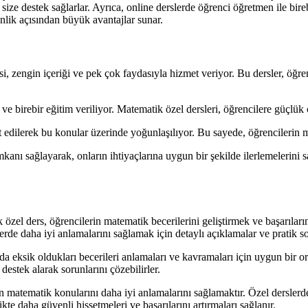
size destek sağlarlar. Ayrıca, online derslerde öğrenci öğretmen ile birebir 
kinlik açısından büyük avantajlar sunar.
i, zengin içeriği ve pek çok faydasıyla hizmet veriyor. Bu dersler, öğren
e birebir eğitim veriliyor. Matematik özel dersleri, öğrencilere güçlük çe
it edilerek bu konular üzerinde yoğunlaşılıyor. Bu sayede, öğrencilerin m
mkanı sağlayarak, onların ihtiyaçlarına uygun bir şekilde ilerlemelerini 
zel ders, öğrencilerin matematik becerilerini geliştirmek ve başarılarını
erde daha iyi anlamalarını sağlamak için detaylı açıklamalar ve pratik so
da eksik oldukları becerileri anlamaları ve kavramaları için uygun bir 
 destek alarak sorunlarını çözebilirler.
in matematik konularını daha iyi anlamalarını sağlamaktır. Özel derslerde
kte daha güvenli hissetmeleri ve başarılarını artırmaları sağlanır.