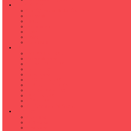
İLKÖĞRETİM
Sınıf Öğretmeni İlkokul Özel Ders
Matematik
Türkçe
Fen Bilimleri
İngilizce
İnkılap
Din Kültürü
LİSE
TYT-AYT KURSU
Matematik Kursu
GEOMETRİ KURSU
FİZİK KURSU
Kimya Kursu
BİYOLOJİ KURSU
TÜRKÇE -EDEBİYAT
COGRAFYA KURSU
TARİH KURSU
YÖS KURSU
YDT (Yabancı Dil Sınavı)
ÜNİVERSİTE
Ales Kursu
DGS Kursu
Kpss Kursu