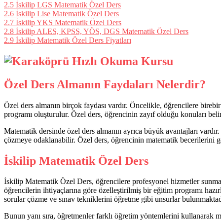
2.5
İskilip LGS Matematik Özel Ders
2.6
İskilip Lise Matematik Özel Ders
2.7
İskilip YKS Matematik Özel Ders
2.8
İskilip ALES, KPSS, YÖS, DGS Matematik Özel Ders
2.9
İskilip Matematik Özel Ders Fiyatları
Özel Ders Almanın Faydaları Nelerdir?
Özel ders almanın birçok faydası vardır. Öncelikle, öğrencilere birebi
programı oluşturulur. Özel ders, öğrencinin zayıf olduğu konuları bel
Matematik dersinde özel ders almanın ayrıca büyük avantajları vardır. 
çözmeye odaklanabilir. Özel ders, öğrencinin matematik becerilerini gel
İskilip Matematik Özel Ders
İskilip Matematik Özel Ders, öğrencilere profesyonel hizmetler sunmak
öğrencilerin ihtiyaçlarına göre özelleştirilmiş bir eğitim programı haz
sorular çözme ve sınav tekniklerini öğretme gibi unsurlar bulunmaktad
Bunun yanı sıra, öğretmenler farklı öğretim yöntemlerini kullanarak mat