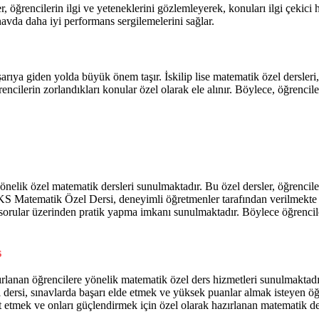
 öğrencilerin ilgi ve yeteneklerini gözlemleyerek, konuları ilgi çekici 
ınavda daha iyi performans sergilemelerini sağlar.
aşarıya giden yolda büyük önem taşır. İskilip lise matematik özel dersler
ncilerin zorlandıkları konular özel olarak ele alınır. Böylece, öğrenciler
önelik özel matematik dersleri sunulmaktadır. Bu özel dersler, öğrenci
 YKS Matematik Özel Dersi, deneyimli öğretmenler tarafından verilmekte 
orular üzerinden pratik yapma imkanı sunulmaktadır. Böylece öğrenciler
s
zırlanan öğrencilere yönelik matematik özel ders hizmetleri sunulmakt
l dersi, sınavlarda başarı elde etmek ve yüksek puanlar almak isteyen öğ
it etmek ve onları güçlendirmek için özel olarak hazırlanan matematik ders