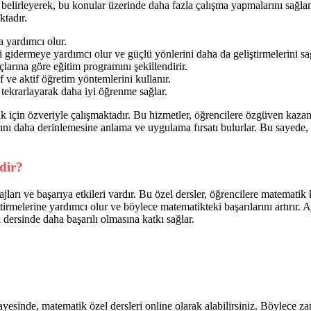
rı belirleyerek, bu konular üzerinde daha fazla çalışma yapmalarını sağl
ktadır.
a yardımcı olur.
i gidermeye yardımcı olur ve güçlü yönlerini daha da geliştirmelerini sa
larına göre eğitim programını şekillendirir.
 ve aktif öğretim yöntemlerini kullanır.
ı tekrarlayarak daha iyi öğrenme sağlar.
k için özveriyle çalışmaktadır. Bu hizmetler, öğrencilere özgüven kazand
ını daha derinlemesine anlama ve uygulama fırsatı bulurlar. Bu sayede,
dir?
arı ve başarıya etkileri vardır. Bu özel dersler, öğrencilere matematik ko
tirmelerine yardımcı olur ve böylece matematikteki başarılarını artırır
 dersinde daha başarılı olmasına katkı sağlar.
yesinde, matematik özel dersleri online olarak alabilirsiniz. Böylece z