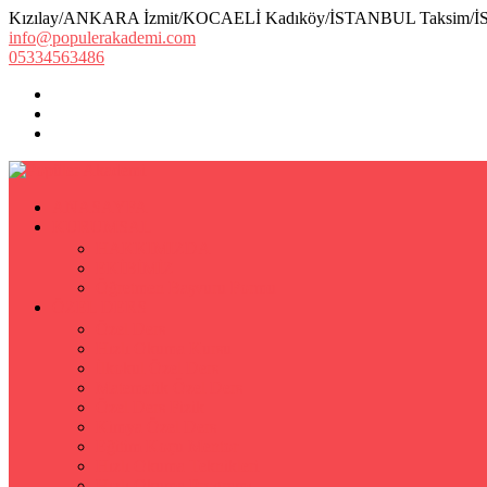
Kızılay/ANKARA İzmit/KOCAELİ Kadıköy/İSTANBUL Taksim/
info@populerakademi.com
05334563486
ANASAYFA
KURUMSAL
HAKKIMIZDA
EKİBİMİZ
Öğretmen Başvuru Formu
ÖZEL DERS
Özel Ders
Hızlı Okuma Kursu
İlkokul Özel Ders
Matematik Özel Ders
Özel Ders Fizik
Kimya Özel Ders
Eğitim Koçu Mentor
Hızlı Okuma Teknikleri
Hızlı Okuma Programı