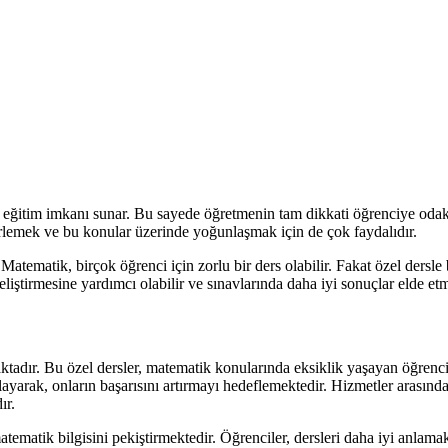
r eğitim imkanı sunar. Bu sayede öğretmenin tam dikkati öğrenciye odakla
irlemek ve bu konular üzerinde yoğunlaşmak için de çok faydalıdır.
Matematik, birçok öğrenci için zorlu bir ders olabilir. Fakat özel dersle
iştirmesine yardımcı olabilir ve sınavlarında daha iyi sonuçlar elde etme
tadır. Bu özel dersler, matematik konularında eksiklik yaşayan öğrenci
ırlayarak, onların başarısını artırmayı hedeflemektedir. Hizmetler arası
ır.
ematik bilgisini pekiştirmektedir. Öğrenciler, dersleri daha iyi anlamak 