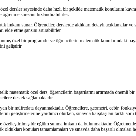
özel dersler sayesinde daha hızlı bir şekilde matematik konularını kavra
ve öğrenme sürecini hızlandırabilirler.
atik imkanı sunar. Öğrenciler, derslerde aldıkları detaylı açıklamalar ve
ı elde etme şansını artırabilirler.
lanmış özel bir programdır ve öğrencilerin matematik konularındaki başarı
ni geliştirir
lik matematik özel ders, öğrencilerin başarılarını artırmada önemli bi
ncilere destek sağlamaktadır.
yan bir müfredata dayanmaktadır. Öğrencilere, geometri, cebir, fonksiy
rini geliştirmelerine yardımcı olurken, sınavda karşılaşılan farklı soru
ve özelleştirilmiş bir eğitim sunma imkanı da bulunmaktadır. Öğretmenler,
ik oldukları konuları tamamlamaları ve sınavda daha başarılı olmaları he