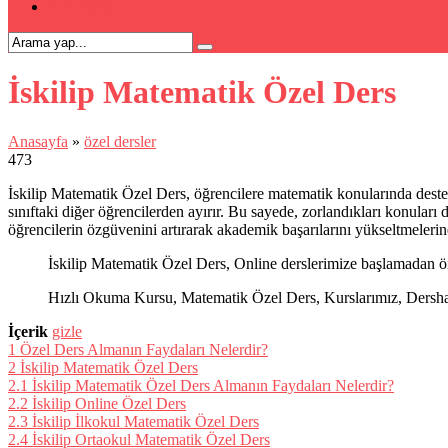
İLETİŞİM
İskilip Matematik Özel Ders
Anasayfa
»
özel dersler
473
İskilip Matematik Özel Ders, öğrencilere matematik konularında destek
sınıftaki diğer öğrencilerden ayırır. Bu sayede, zorlandıkları konuları 
öğrencilerin özgüvenini artırarak akademik başarılarını yükseltmelerin
İskilip Matematik Özel Ders, Online derslerimize başlamadan ön
Hızlı Okuma Kursu, Matematik Özel Ders, Kurslarımız, Dershanel
İçerik
gizle
1
Özel Ders Almanın Faydaları Nelerdir?
2
İskilip Matematik Özel Ders
2.1
İskilip Matematik Özel Ders Almanın Faydaları Nelerdir?
2.2
İskilip Online Özel Ders
2.3
İskilip İlkokul Matematik Özel Ders
2.4
İskilip Ortaokul Matematik Özel Ders