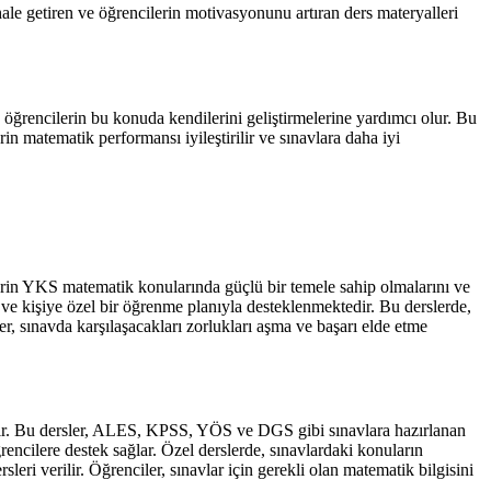
hale getiren ve öğrencilerin motivasyonunu artıran ders materyalleri
i, öğrencilerin bu konuda kendilerini geliştirmelerine yardımcı olur. Bu
in matematik performansı iyileştirilir ve sınavlara daha iyi
lerin YKS matematik konularında güçlü bir temele sahip olmalarını ve
ve kişiye özel bir öğrenme planıyla desteklenmektedir. Bu derslerde,
, sınavda karşılaşacakları zorlukları aşma ve başarı elde etme
adır. Bu dersler, ALES, KPSS, YÖS ve DGS gibi sınavlara hazırlanan
rencilere destek sağlar. Özel derslerde, sınavlardaki konuların
leri verilir. Öğrenciler, sınavlar için gerekli olan matematik bilgisini