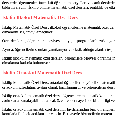
derslerde öğretmenler, interaktif öğretim materyalleri ve canlı derslerle 
bildirim alabilir. İskilip online matematik özel dersleri, pratiklik ve et
İskilip İlkokul Matematik Özel Ders
İskilip Matematik Özel Ders, ilkokul öğrencilerine matematik özel ders
olmalarını sağlamayı amaçlıyor.
Özel derslerde, öğrencilerin seviyesine uygun programlar hazırlanıyor v
Ayrıca, öğrencilerin soruları yanıtlanıyor ve eksik olduğu alanlar tesp
İskilip ilkokul matematik özel dersleri, öğrencilere bireysel öğrenme i
olmalarına katkıda bulunuyor.
İskilip Ortaokul Matematik Özel Ders
İskilip Matematik Özel Ders, ortaokul öğrencilerine yönelik matematik ö
ortaokul müfredatına uygun olarak hazırlanmıştır ve öğrencilerin dersl
İskilip ortaokul matematik özel dersi, öğrencilere matematik konuların
zorluklarla karşılaşabilirler, ancak özel dersler sayesinde birebir ilgi ve
İskilip ortaokul matematik özel dersinin faydalarından biri, öğrenciler
konularla ilgili ek açıklamalar yapılır. Bu sayede öğrencilerin matemati