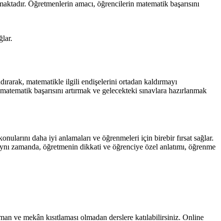
amaktadır. Öğretmenlerin amacı, öğrencilerin matematik başarısını
ğlar.
ırarak, matematikle ilgili endişelerini ortadan kaldırmayı
 matematik başarısını artırmak ve gelecekteki sınavlara hazırlanmak
nularını daha iyi anlamaları ve öğrenmeleri için birebir fırsat sağlar.
. Aynı zamanda, öğretmenin dikkati ve öğrenciye özel anlatımı, öğrenme
aman ve mekân kısıtlaması olmadan derslere katılabilirsiniz. Online