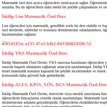
Matematik özel ders ayrıca öğrencilere motivasyon sağlar. Öğretmenler,
sunarlar. Bu da öğrencilerin daha istekli bir şekilde çalışmalarını ve s
İskilip Lise Matematik Özel Ders
Lise öğrencileri için matematik, genellikle zorlu bir ders olabilir ve b
özel derslerde, müfredat ve konulara derinlemesine odaklanılırken, öğre
hazırlanmaları sağlanır.
İskilip YKS Matematik Özel Ders
İskilip Matematik Özel Derste, YKS sınavına hazırlanan öğrencilere y
sınavda başarılı olmalarını sağlamak amacıyla tasarlanmıştır. İskilip
temel matematik konuları kapsamlı bir şekilde incelenmekte ve örnek s
konusunda daha güvenli hale gelmektedir.
İskilip ALES, KPSS, YÖS, DGS Matematik Özel Der
İskilip Matematik Özel Derste, üniversite veya meslek sınavlarına ha
öğrencilerin ihtiyaçlarına yönelik olarak tasarlanmıştır. Matematik öze
derinlemesine anlatımı gerçekleştirilir. Öğrencilerin eksikliklerini tesp
güçlendirerek daha iyi bir performans sergileyebilirler.