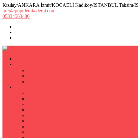
Kızılay/ANKARA İzmit/KOCAELİ Kadıköy/İSTANBUL Taksim/
info@populerakademi.com
05334563486
ANASAYFA
KURUMSAL
HAKKIMIZDA
EKİBİMİZ
Öğretmen Başvuru Formu
ÖZEL DERS
Özel Ders
Hızlı Okuma Kursu
İlkokul Özel Ders
Matematik Özel Ders
Özel Ders Fizik
Kimya Özel Ders
Eğitim Koçu Mentor
Hızlı Okuma Teknikleri
Hızlı Okuma Programı