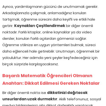
Ayrıca, yardımlaşmanın gücünü de unutmamak gerekir.
Arkadaşlarınızla çalışmak, anlamadığınız konuları
tartışmak, öğrenme sürecini daha keyifli ve etkili hale
getirir.
Kaynakları Çeşitlendirmek
bir diğer önemli
noktadır. Farklı kitaplar, online kaynaklar ya da video
dersler, konuları farklı açılardan görmenizi sağlar.
Öğrenme stilinize en uygun yöntemleri bulmak, süreci
daha eğlenceli hale getirebilir. Unutmayın, öğrenmek bir
yolculuktur. Her adımda yeni şeyler keşfedeceğiniz için
birçok sürprizle karşılaşacaksınız.
Başarılı Matematik Öğrencileri Olmanın
Anahtarı: Dikkat Edilmesi Gereken Noktalar
Bir diğer önemli nokta ise
dikkatinizi dağıtacak
unsurlardan uzak durmaktır
. Akıllı telefonunuz, sosyal
medya bildirimleriniz gibi dikkat dağınıklığı yaratacak