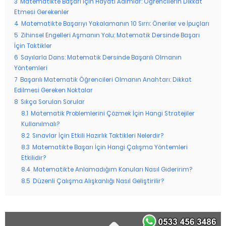
3
Matematikte Başarı İçin Hayati Adımlar: Öğrencilerin Dikkat
Etmesi Gerekenler
4
Matematikte Başarıyı Yakalamanın 10 Sırrı: Öneriler ve İpuçları
5
Zihinsel Engelleri Aşmanın Yolu: Matematik Dersinde Başarı
İçin Taktikler
6
Sayılarla Dans: Matematik Dersinde Başarılı Olmanın
Yöntemleri
7
Başarılı Matematik Öğrencileri Olmanın Anahtarı: Dikkat
Edilmesi Gereken Noktalar
8
Sıkça Sorulan Sorular
8.1
Matematik Problemlerini Çözmek İçin Hangi Stratejiler
Kullanılmalı?
8.2
Sınavlar İçin Etkili Hazırlık Taktikleri Nelerdir?
8.3
Matematikte Başarı İçin Hangi Çalışma Yöntemleri
Etkilidir?
8.4
Matematikte Anlamadığım Konuları Nasıl Gideririm?
8.5
Düzenli Çalışma Alışkanlığı Nasıl Geliştirilir?