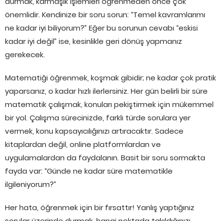
durmak, karmaşık işlemleri öğrenmeden önce çok
önemlidir. Kendinize bir soru sorun: “Temel kavramlarımı
ne kadar iyi biliyorum?” Eğer bu sorunun cevabı “eskisi
kadar iyi değil” ise, kesinlikle geri dönüş yapmanız
gerekecek.
Matematiği öğrenmek, koşmak gibidir; ne kadar çok pratik
yaparsanız, o kadar hızlı ilerlersiniz. Her gün belirli bir süre
matematik çalışmak, konuları pekiştirmek için mükemmel
bir yol. Çalışma sürecinizde, farklı türde sorulara yer
vermek, konu kapsayıcılığınızı artıracaktır. Sadece
kitaplardan değil, online platformlardan ve
uygulamalardan da faydalanın. Basit bir soru sormakta
fayda var: “Günde ne kadar süre matematikle
ilgileniyorum?”
Her hata, öğrenmek için bir fırsattır! Yanlış yaptığınız
sorular üzerinde durmak, hangi noktada takıldığınızı