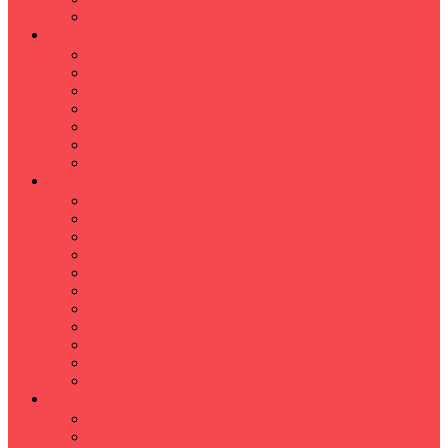
Hızlı Okuma Programı
İLKÖĞRETİM
Sınıf Öğretmeni İlkokul Özel Ders
Matematik
Türkçe
Fen Bilimleri
İngilizce
İnkılap
Din Kültürü
LİSE
TYT-AYT KURSU
Matematik Kursu
GEOMETRİ KURSU
FİZİK KURSU
Kimya Kursu
BİYOLOJİ KURSU
TÜRKÇE -EDEBİYAT
COGRAFYA KURSU
TARİH KURSU
YÖS KURSU
YDT (Yabancı Dil Sınavı)
ÜNİVERSİTE
Ales Kursu
DGS Kursu