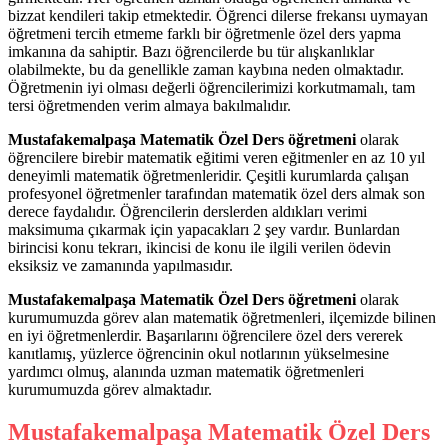
bizzat kendileri takip etmektedir. Öğrenci dilerse frekansı uymayan
öğretmeni tercih etmeme farklı bir öğretmenle özel ders yapma
imkanına da sahiptir. Bazı öğrencilerde bu tür alışkanlıklar
olabilmekte, bu da genellikle zaman kaybına neden olmaktadır.
Öğretmenin iyi olması değerli öğrencilerimizi korkutmamalı, tam
tersi öğretmenden verim almaya bakılmalıdır.
Mustafakemalpaşa Matematik Özel Ders öğretmeni
olarak
öğrencilere birebir matematik eğitimi veren eğitmenler en az 10 yıl
deneyimli matematik öğretmenleridir. Çeşitli kurumlarda çalışan
profesyonel öğretmenler tarafından matematik özel ders almak son
derece faydalıdır. Öğrencilerin derslerden aldıkları verimi
maksimuma çıkarmak için yapacakları 2 şey vardır. Bunlardan
birincisi konu tekrarı, ikincisi de konu ile ilgili verilen ödevin
eksiksiz ve zamanında yapılmasıdır.
Mustafakemalpaşa Matematik Özel Ders öğretmeni
olarak
kurumumuzda görev alan matematik öğretmenleri, ilçemizde bilinen
en iyi öğretmenlerdir. Başarılarını öğrencilere özel ders vererek
kanıtlamış, yüzlerce öğrencinin okul notlarının yükselmesine
yardımcı olmuş, alanında uzman matematik öğretmenleri
kurumumuzda görev almaktadır.
Mustafakemalpaşa Matematik Özel Ders