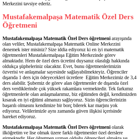
Merkezini tavsiye ederiz.
Mustafakemalpaşa Matematik Özel Ders
Öğretmeni
Mustafakemalpaşa Matematik Özel Ders öğretmeni
arayışında
olan veliler, Mustafakemalpaşa Matematik Online Merkezini
denemek ister misiniz? Size iddia ediyoruz ki en iyi matematik
öğretmenleri Mustafakemalpaşa Eğitim Merkezinde görev
almaktadır. Hem de özel ders ücretini duysanız olasılığı hakkında
oldukça şüpheleriniz olacaktır. Evet, bunu öğretmenlerimizin
özverisi ve anlaşmalar sayesinde sağlayabilmekteyiz. Öğrenciler
dışarıda 1 ders için ödeyecekleri ücretlere Eğitim Merkezimiz de 3,4
ders alabilir. Şubemiz de görev alan öğretmenler de dışarıda özel
ders verdiklerinde çok yüksek rakamlara vermektedir. Tek farkımız
öğretmenlerle olan anlaşmalarımız, biz eğitimden değil, kendimizden
kısarak en iyi eğitimi almanızı sağlıyoruz. Sizin öğrencilerinizin
başarılı olmasını kendimize bir borç bilerek kar marjını yok
ediyoruz. Velilerimizle aynı zamanda güven ilişkisi içerisinde
hareket ediyoruz.
Mustafakemalpaşa Matematik Özel Ders öğretmeni
olarak
ilköğretim ve lise olmak üzere farklı öğretmenler özel derslere
girmektedir. Her öğretmen uzman olduğu öğrencileri almakta ve