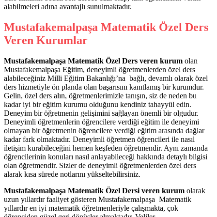
alabilmeleri adına avantajlı sunulmaktadır.
Mustafakemalpaşa Matematik Özel Ders
Veren Kurumlar
Mustafakemalpaşa Matematik Özel Ders veren kurum
olan
Mustafakemalpaşa Eğitim, deneyimli öğretmenlerden özel ders
alabileceğiniz Milli Eğitim Bakanlığı’na bağlı, devamlı olarak özel
ders hizmetiyle ön planda olan başarısını kanıtlamış bir kurumdur.
Gelin, özel ders alın, öğretmenlerimizle tanışın, siz de neden bu
kadar iyi bir eğitim kurumu olduğunu kendiniz tahayyül edin.
Deneyim bir öğretmenin gelişimini sağlayan önemli bir olgudur.
Deneyimli öğretmenlerin öğrencilere verdiği eğitim ile deneyimi
olmayan bir öğretmenin öğrencilere verdiği eğitim arasında dağlar
kadar fark olmaktadır. Deneyimli öğretmen öğrencileri ile nasıl
iletişim kurabileceğini hemen keşfeden öğretmendir. Aynı zamanda
öğrencilerinin konuları nasıl anlayabileceği hakkında detaylı bilgisi
olan öğretmendir. Sizler de deneyimli öğretmenlerden özel ders
alarak kısa sürede notlarını yükseltebilirsiniz.
Mustafakemalpaşa Matematik Özel Dersi veren kurum
olarak
uzun yıllardır faaliyet gösteren Mustafakemalpaşa Matematik
yıllardır en iyi matematik öğretmenleriyle çalışmakta, çok
öğrenciden güzel geri dönüşler almaktadır. Veliler