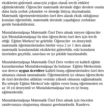
eksiklerini gidermek amacıyla yoğun olarak tercih ettikleri
eğitimlerdendir. Öğrenciler matematik dersinde diğer derslere oranla
daha fazla zorluk çekmekte ve desteğe ihtiyaç duymaktadır.
Matematik öğretmenlerimizden özel ders alarak eksik olduğunuz
konuları öğrenebilir, matematik dersinde yaşadığınız zorlukları
geride bırakabilirsiniz.
Mustafakemalpaşa Matematik Özel Ders almak isteyen öğrenciler
için Mustafakemalpaşa’da tüm öğrencilerin özel ders için tercih
ettiği Eğitim Merkezi’ne gelebilir. Öğrenciler en deneyimli
matematik öğretmenlerinden birebir veya 2 ye 1 ders alarak
matematik konularındaki eksiklerini giderebilir, eski konuların
üzerinden geçebilir, sınavlara en iyi şekilde hazırlanabilir.
Mustafakemalpaşa Matematik Özel Ders verilen en kaliteli eğitim
kurumlarından Mustafakemalpaşa’da bulunan Eğitim Merkezimiz
son derece
uygun ücretlere
kaliteli branş eğitmenlerinden özel ders
almanıza olanak tanımaktadır. Öğretmenlerin iyi olması öğrencilerin
de özel derslerden aldıkları verimin yüksek olmasını sağlamaktadır.
Bu sebeple Eğitim Merkezi’nde eğitim veren branş öğretmenleri en
az 10 yıl deneyimli ve Mustafakemalpaşa’nın en iyi branş
eğitmenleridir.
Mustafakemalpaşa Matematik Özel Ders almak için önceden
randevunuzu oluşturmuş olmanız gerekmektedir. Randevu