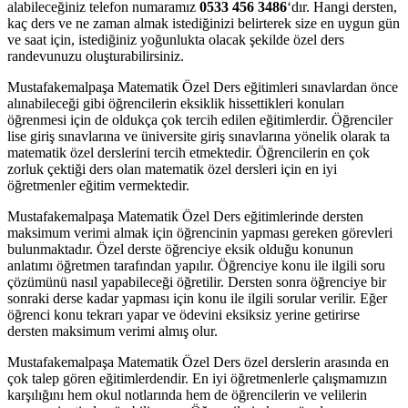
alabileceğiniz telefon numaramız
0533 456 3486
‘dır. Hangi dersten,
kaç ders ve ne zaman almak istediğinizi belirterek size en uygun gün
ve saat için, istediğiniz yoğunlukta olacak şekilde özel ders
randevunuzu oluşturabilirsiniz.
Mustafakemalpaşa Matematik Özel Ders eğitimleri sınavlardan önce
alınabileceği gibi öğrencilerin eksiklik hissettikleri konuları
öğrenmesi için de oldukça çok tercih edilen eğitimlerdir. Öğrenciler
lise giriş sınavlarına ve üniversite giriş sınavlarına yönelik olarak ta
matematik özel derslerini tercih etmektedir. Öğrencilerin en çok
zorluk çektiği ders olan matematik özel dersleri için en iyi
öğretmenler eğitim vermektedir.
Mustafakemalpaşa Matematik Özel Ders eğitimlerinde dersten
maksimum verimi almak için öğrencinin yapması gereken görevleri
bulunmaktadır. Özel derste öğrenciye eksik olduğu konunun
anlatımı öğretmen tarafından yapılır. Öğrenciye konu ile ilgili soru
çözümünü nasıl yapabileceği öğretilir. Dersten sonra öğrenciye bir
sonraki derse kadar yapması için konu ile ilgili sorular verilir. Eğer
öğrenci konu tekrarı yapar ve ödevini eksiksiz yerine getirirse
dersten maksimum verimi almış olur.
Mustafakemalpaşa Matematik Özel Ders özel derslerin arasında en
çok talep gören eğitimlerdendir. En iyi öğretmenlerle çalışmamızın
karşılığını hem okul notlarında hem de öğrencilerin ve velilerin