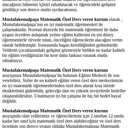
alacağınızı bilmeniz içinizi rahatlatacak ve öğrencideki gelişimi
gördükçe son derece mutlu ayrılacaksınız.
Mustafakemalpaşa Matematik Özel Ders veren kurum
olarak ,
Mustafakemalpaşa’nın en iyi matematik öğretmenleri ile
çalışmaktadır. Normal düzeyde bir matematik öğretmeni ile daha
uygun ücretlere anlaşmak yerine eğitim kalitesini en üst düzey
öğretmenlerle zirvede tutan, önceliğini öğrencilerin alacağını verim
olarak belirlemiştir. Sonrasında başarı kendiliğinden gelmektedir.
Velilerin çocuklarındaki gelişimi görmesiyle birlikte ne kadar kaliteli
bir eğitim verdiğimizin bir kere daha farkına vararak mutlu
olmaktayız.
Mustafakemalpaşa Matematik Özel Ders veren kurum
arayışınıza Mustafakemalpaşa’da bulunan Eğitim Merkezi ile son
verebiliriz. Sizler de en kaliteli eğitim veren özel ders merkezimizin
en iyi matematik öğretmenlerinden özel ders alarak kısa sürede
eksiklerinizi giderebilir, geleceğe dair en yüksek seviyelerde hedefler
oluşturabilirsiniz. Unutmayın iyi bir çalışma ile hiç bir hedef hayal
değildir.
Mustafakemalpaşa Matematik Özel Ders veren kurum
arayışında olan velilerimiz ve öğrencilerimiz için 2.sınıftan 12.sınıfa
kadar her sınıf için matematik özel ders alabileceğiniz ve özel ders
ücretinin son derece uygun olduğu Mustafakemalpaşa Matematik