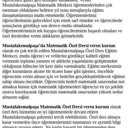
Mustafakemalpaşa Matematik Merkezi öğretmenlerinden çok
memnun olduklarını belirten yıl sonu mesajlarıyla eğitim
danışmanlarımızı mutlu etmektedir. Öğretmenlerimiz
öğrencilerimizin gelecekleri için emek sarf etmekte ve öğrencilerde
sonuçlarını gördükçe son derece mutlu olmaktadır.
Öğretmenlerimizin tek kaygısı öğrencilerimizin başarılı olmaları ve
özel derslerden verim aldıklarını görmeleridir.
Mustafakemalpaşa’da Matematik Özel Dersi veren kurum
olarak en çok tercih edilen Mustafakemalpaşa Özel Ders Eğitim
Merkezi, mutlu öğrenci ve velilerini gördükçe kaliteli eğitim
vermenin topluma yararını ve ailelerin yaşantılarını geliştirmekte
olduğunun bilincine bir kere daha varmaktadır. Eğitim merkezimiz
diğer kurumların aksine bir ticaret hane gibi işlemez, öncelikle
öğrencinin verim alması için ve hedefini gerçekleştirebilecek eğitime
sahip olması önceliktir. Öğrencinin hedefi matematik sınavından not
almaksa bunun için matematik öğretmenleri öğrenciyi en iyi şekilde
sınava hazırlayarak öğrencinin matematik sınavından yüksek notlar
almasını sağlar.
Mustafakemalpaşa Matematik Özel Dersi veren kurum
olarak
özel ders hizmetini en iyi öğretmenlerle devam ettiren
Mustafakemalpaşa şubemizi tercih edebilirsiniz. Özel ders almaya
karar vermeden önce öğretmenlerimizi tanımanızı ve ayrıntılı bilgi
almanızı tavsiye ederiz. Ne kadar başarılı bir öğretmenden ders