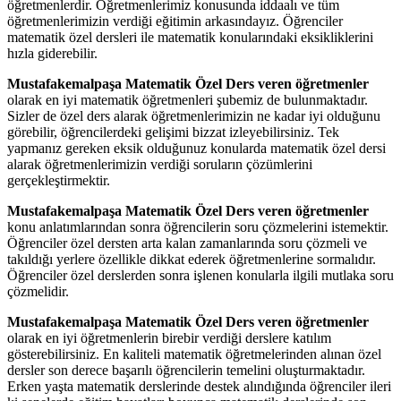
öğretmenlerdir. Öğretmenlerimiz konusunda iddaalı ve tüm
öğretmenlerimizin verdiği eğitimin arkasındayız. Öğrenciler
matematik özel dersleri ile matematik konularındaki eksikliklerini
hızla giderebilir.
Mustafakemalpaşa Matematik Özel Ders veren öğretmenler
olarak en iyi matematik öğretmenleri şubemiz de bulunmaktadır.
Sizler de özel ders alarak öğretmenlerimizin ne kadar iyi olduğunu
görebilir, öğrencilerdeki gelişimi bizzat izleyebilirsiniz. Tek
yapmanız gereken eksik olduğunuz konularda matematik özel dersi
alarak öğretmenlerimizin verdiği soruların çözümlerini
gerçekleştirmektir.
Mustafakemalpaşa Matematik Özel Ders veren öğretmenler
konu anlatımlarından sonra öğrencilerin soru çözmelerini istemektir.
Öğrenciler özel dersten arta kalan zamanlarında soru çözmeli ve
takıldığı yerlere özellikle dikkat ederek öğretmenlerine sormalıdır.
Öğrenciler özel derslerden sonra işlenen konularla ilgili mutlaka soru
çözmelidir.
Mustafakemalpaşa Matematik Özel Ders veren öğretmenler
olarak en iyi öğretmenlerin birebir verdiği derslere katılım
gösterebilirsiniz. En kaliteli matematik öğretmelerinden alınan özel
dersler son derece başarılı öğrencilerin temelini oluşturmaktadır.
Erken yaşta matematik derslerinde destek alındığında öğrenciler ileri