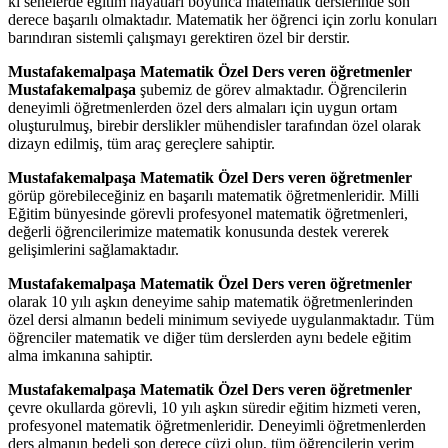
ki senelerde eğitim hayatları boyunca matematik derslerinde son
derece başarılı olmaktadır. Matematik her öğrenci için zorlu konuları
barındıran sistemli çalışmayı gerektiren özel bir derstir.
Mustafakemalpaşa Matematik Özel Ders veren öğretmenler
Mustafakemalpaşa
şubemiz de görev almaktadır. Öğrencilerin
deneyimli öğretmenlerden özel ders almaları için uygun ortam
oluşturulmuş, birebir derslikler mühendisler tarafından özel olarak
dizayn edilmiş, tüm araç gereçlere sahiptir.
Mustafakemalpaşa Matematik Özel Ders veren öğretmenler
görüp görebileceğiniz en başarılı matematik öğretmenleridir. Milli
Eğitim bünyesinde görevli profesyonel matematik öğretmenleri,
değerli öğrencilerimize matematik konusunda destek vererek
gelişimlerini sağlamaktadır.
Mustafakemalpaşa Matematik Özel Ders veren öğretmenler
olarak 10 yılı aşkın deneyime sahip matematik öğretmenlerinden
özel dersi almanın bedeli minimum seviyede uygulanmaktadır. Tüm
öğrenciler matematik ve diğer tüm derslerden aynı bedele eğitim
alma imkanına sahiptir.
Mustafakemalpaşa Matematik Özel Ders veren öğretmenler
çevre okullarda görevli, 10 yılı aşkın süredir eğitim hizmeti veren,
profesyonel matematik öğretmenleridir. Deneyimli öğretmenlerden
ders almanın bedeli son derece cüzi olup, tüm öğrencilerin verim