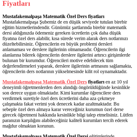
Fiyatları
Mustafakemalpaşa Matematik Özel Ders fiyatları
Mustafakemalpaşa Şubemiz de en düşük seviyede tutulan birebir
eğitim hizmetlerindendir. Günümüz şartlarında birebir matematik
dersi aldığınızda ödemeniz gereken ücretlerin çok daha düşük
fiyatına özel ders alabilir, kısa sürede verim alarak ders notlarınızı
düzeltebilirsiniz. Öğrencilerin en büyük problemi dersleri
anlamaması ve derslere ilgilerinin olmamasıdır. Öğrencilerin ilgi
alanlarına bilerek öğrencilerin derslere ilgilerini artırıcı girişimlerde
bulunan bir kurumdur. Öğrencileri motive edebilecek tüm
değerlendirmeleri yaparak, derslere ilgilerinin artmasını sağlamakta,
öğrencilerin ders notlarının yükselmesinde kilit rol oynamaktadır.
Mustafakemalpaşa Matematik Özel Ders
fiyatları
en az 10 yıl
deneyimli öğretmenlerden ders alındığı öngörüldüğünde kesinlikle
son derece uygun olmaktadır. Kimi kurumlar öğrencilere ders
verdirmek suretiyle özel ders ücretlerini daha aza çekmeye
çalışmakta fakat verimi yok denecek kadar azaltmaktadır. Bu
sebeple özel ders almaya karar vereceğiniz kurumun özel derse
girecek öğretmeni hakkında kesinlikle bilgi talep etmelisiniz. Lütfen
paranızın karşılığını alabileceğiniz kaliteli kurumları tercih ederek
mağdur olmaktan korunun.
Mustafakemalpaşa Matematik Özel Dersi
eğitimlerinde