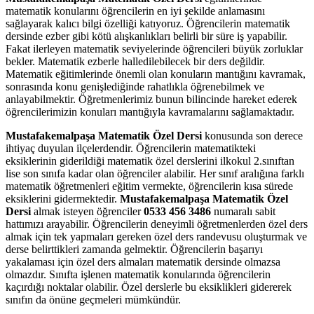
matematik konularını öğrencilerin en iyi şekilde anlamasını
sağlayarak kalıcı bilgi özelliği katıyoruz. Öğrencilerin matematik
dersinde ezber gibi kötü alışkanlıkları belirli bir süre iş yapabilir.
Fakat ilerleyen matematik seviyelerinde öğrencileri büyük zorluklar
bekler. Matematik ezberle halledilebilecek bir ders değildir.
Matematik eğitimlerinde önemli olan konuların mantığını kavramak,
sonrasında konu genişlediğinde rahatlıkla öğrenebilmek ve
anlayabilmektir. Öğretmenlerimiz bunun bilincinde hareket ederek
öğrencilerimizin konuları mantığıyla kavramalarını sağlamaktadır.
Mustafakemalpaşa Matematik Özel Dersi
konusunda son derece
ihtiyaç duyulan ilçelerdendir. Öğrencilerin matematikteki
eksiklerinin giderildiği matematik özel derslerini ilkokul 2.sınıftan
lise son sınıfa kadar olan öğrenciler alabilir. Her sınıf aralığına farklı
matematik öğretmenleri eğitim vermekte, öğrencilerin kısa sürede
eksiklerini gidermektedir.
Mustafakemalpaşa Matematik Özel
Dersi
almak isteyen öğrenciler
0533 456 3486
numaralı sabit
hattımızı arayabilir. Öğrencilerin deneyimli öğretmenlerden özel ders
almak için tek yapmaları gereken özel ders randevusu oluşturmak ve
derse belirttikleri zamanda gelmektir. Öğrencilerin başarıyı
yakalaması için özel ders almaları matematik dersinde olmazsa
olmazdır. Sınıfta işlenen matematik konularında öğrencilerin
kaçırdığı noktalar olabilir. Özel derslerle bu eksiklikleri gidererek
sınıfın da önüne geçmeleri mümkündür.