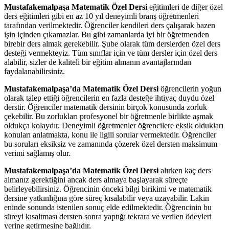
Mustafakemalpaşa Matematik Özel Dersi
eğitimleri de diğer özel
ders eğitimleri gibi en az 10 yıl deneyimli branş öğretmenleri
tarafından verilmektedir. Öğrenciler kendileri ders çalışarak bazen
işin içinden çıkamazlar. Bu gibi zamanlarda iyi bir öğretmenden
birebir ders almak gerekebilir. Şube olarak tüm derslerden özel ders
desteği vermekteyiz. Tüm sınıflar için ve tüm dersler için özel ders
alabilir, sizler de kaliteli bir eğitim almanın avantajlarından
faydalanabilirsiniz.
Mustafakemalpaşa’da Matematik Özel Dersi
öğrencilerin yoğun
olarak talep ettiği öğrencilerin en fazla desteğe ihtiyaç duydu özel
derstir. Öğrenciler matematik dersinin birçok konusunda zorluk
çekebilir. Bu zorlukları profesyonel bir öğretmenle birlikte aşmak
oldukça kolaydır. Deneyimli öğretmenler öğrencilere eksik oldukları
konuları anlatmakta, konu ile ilgili sorular vermektedir. Öğrenciler
bu soruları eksiksiz ve zamanında çözerek özel dersten maksimum
verimi sağlamış olur.
Mustafakemalpaşa’da Matematik Özel Dersi
alırken kaç ders
almanız gerektiğini ancak ders almaya başlayarak süreçte
belirleyebilirsiniz. Öğrencinin önceki bilgi birikimi ve matematik
dersine yatkınlığına göre süreç kısalabilir veya uzayabilir. Lakin
eninde sonunda istenilen sonuç elde edilmektedir. Öğrencinin bu
süreyi kısaltması dersten sonra yaptığı tekrara ve verilen ödevleri
yerine getirmesine bağlıdır.