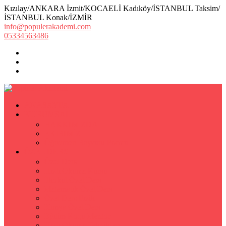
Kızılay/ANKARA İzmit/KOCAELİ Kadıköy/İSTANBUL Taksim/
İSTANBUL Konak/İZMİR
info@populerakademi.com
05334563486
ANASAYFA
KURUMSAL
HAKKIMIZDA
EKİBİMİZ
Öğretmen Başvuru Formu
ÖZEL DERS
Özel Ders
Hızlı Okuma Kursu
İlkokul Özel Ders
Matematik Özel Ders
Özel Ders Fizik
Kimya Özel Ders
Eğitim Koçu Mentor
Hızlı Okuma Teknikleri