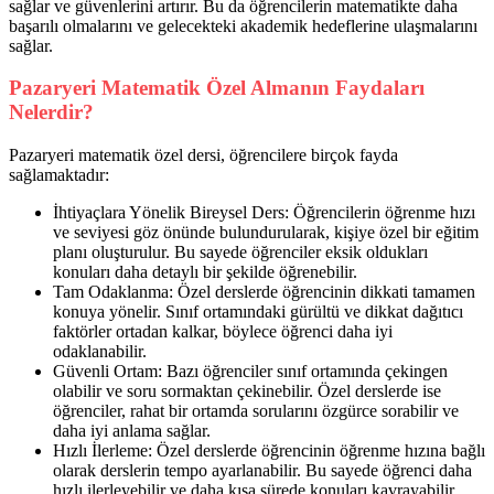
sağlar ve güvenlerini artırır. Bu da öğrencilerin matematikte daha
başarılı olmalarını ve gelecekteki akademik hedeflerine ulaşmalarını
sağlar.
Pazaryeri Matematik Özel Almanın Faydaları
Nelerdir?
Pazaryeri matematik özel dersi, öğrencilere birçok fayda
sağlamaktadır:
İhtiyaçlara Yönelik Bireysel Ders: Öğrencilerin öğrenme hızı
ve seviyesi göz önünde bulundurularak, kişiye özel bir eğitim
planı oluşturulur. Bu sayede öğrenciler eksik oldukları
konuları daha detaylı bir şekilde öğrenebilir.
Tam Odaklanma: Özel derslerde öğrencinin dikkati tamamen
konuya yönelir. Sınıf ortamındaki gürültü ve dikkat dağıtıcı
faktörler ortadan kalkar, böylece öğrenci daha iyi
odaklanabilir.
Güvenli Ortam: Bazı öğrenciler sınıf ortamında çekingen
olabilir ve soru sormaktan çekinebilir. Özel derslerde ise
öğrenciler, rahat bir ortamda sorularını özgürce sorabilir ve
daha iyi anlama sağlar.
Hızlı İlerleme: Özel derslerde öğrencinin öğrenme hızına bağlı
olarak derslerin tempo ayarlanabilir. Bu sayede öğrenci daha
hızlı ilerleyebilir ve daha kısa sürede konuları kavrayabilir.