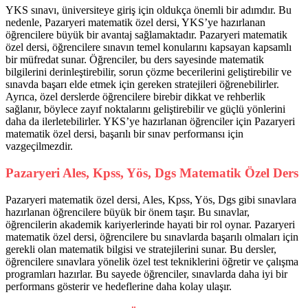
YKS sınavı, üniversiteye giriş için oldukça önemli bir adımdır. Bu
nedenle, Pazaryeri matematik özel dersi, YKS’ye hazırlanan
öğrencilere büyük bir avantaj sağlamaktadır. Pazaryeri matematik
özel dersi, öğrencilere sınavın temel konularını kapsayan kapsamlı
bir müfredat sunar. Öğrenciler, bu ders sayesinde matematik
bilgilerini derinleştirebilir, sorun çözme becerilerini geliştirebilir ve
sınavda başarı elde etmek için gereken stratejileri öğrenebilirler.
Ayrıca, özel derslerde öğrencilere birebir dikkat ve rehberlik
sağlanır, böylece zayıf noktalarını geliştirebilir ve güçlü yönlerini
daha da ilerletebilirler. YKS’ye hazırlanan öğrenciler için Pazaryeri
matematik özel dersi, başarılı bir sınav performansı için
vazgeçilmezdir.
Pazaryeri Ales, Kpss, Yös, Dgs Matematik Özel Ders
Pazaryeri matematik özel dersi, Ales, Kpss, Yös, Dgs gibi sınavlara
hazırlanan öğrencilere büyük bir önem taşır. Bu sınavlar,
öğrencilerin akademik kariyerlerinde hayati bir rol oynar. Pazaryeri
matematik özel dersi, öğrencilere bu sınavlarda başarılı olmaları için
gerekli olan matematik bilgisi ve stratejilerini sunar. Bu dersler,
öğrencilere sınavlara yönelik özel test tekniklerini öğretir ve çalışma
programları hazırlar. Bu sayede öğrenciler, sınavlarda daha iyi bir
performans gösterir ve hedeflerine daha kolay ulaşır.