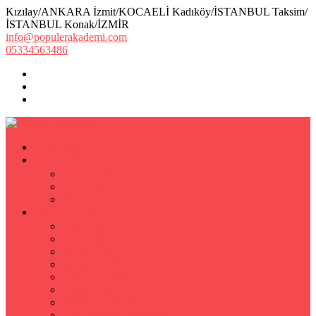
Kızılay/ANKARA İzmit/KOCAELİ Kadıköy/İSTANBUL Taksim/
İSTANBUL Konak/İZMİR
info@populerakademi.com
05334563486
ANASAYFA
KURUMSAL
HAKKIMIZDA
EKİBİMİZ
Öğretmen Başvuru Formu
ÖZEL DERS
Özel Ders
Hızlı Okuma Kursu
İlkokul Özel Ders
Matematik Özel Ders
Özel Ders Fizik
Kimya Özel Ders
Eğitim Koçu Mentor
Hızlı Okuma Teknikleri