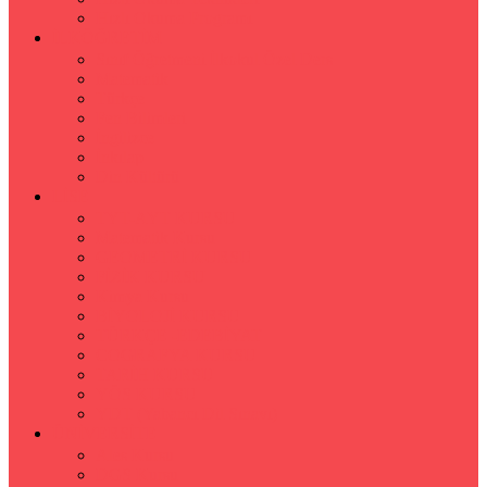
Hızlı Okuma Programı
İLKÖĞRETİM
Sınıf Öğretmeni İlkokul Özel Ders
Matematik
Türkçe
Fen Bilimleri
İngilizce
İnkılap
Din Kültürü
LİSE
TYT-AYT KURSU
Matematik Kursu
GEOMETRİ KURSU
FİZİK KURSU
Kimya Kursu
BİYOLOJİ KURSU
TÜRKÇE -EDEBİYAT
COGRAFYA KURSU
TARİH KURSU
YÖS KURSU
YDT (Yabancı Dil Sınavı)
ÜNİVERSİTE
Ales Kursu
DGS Kursu