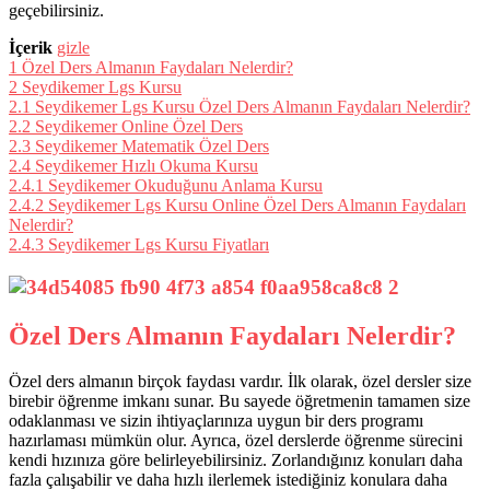
geçebilirsiniz.
İçerik
gizle
1
Özel Ders Almanın Faydaları Nelerdir?
2
Seydikemer Lgs Kursu
2.1
Seydikemer Lgs Kursu Özel Ders Almanın Faydaları Nelerdir?
2.2
Seydikemer Online Özel Ders
2.3
Seydikemer Matematik Özel Ders
2.4
Seydikemer Hızlı Okuma Kursu
2.4.1
Seydikemer Okuduğunu Anlama Kursu
2.4.2
Seydikemer Lgs Kursu Online Özel Ders Almanın Faydaları
Nelerdir?
2.4.3
Seydikemer Lgs Kursu Fiyatları
Özel Ders Almanın Faydaları Nelerdir?
Özel ders almanın birçok faydası vardır. İlk olarak, özel dersler size
birebir öğrenme imkanı sunar. Bu sayede öğretmenin tamamen size
odaklanması ve sizin ihtiyaçlarınıza uygun bir ders programı
hazırlaması mümkün olur. Ayrıca, özel derslerde öğrenme sürecini
kendi hızınıza göre belirleyebilirsiniz. Zorlandığınız konuları daha
fazla çalışabilir ve daha hızlı ilerlemek istediğiniz konulara daha