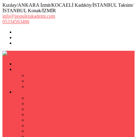
Kızılay/ANKARA İzmit/KOCAELİ Kadıköy/İSTANBUL Taksim/
İSTANBUL Konak/İZMİR
info@populerakademi.com
05334563486
ANASAYFA
KURUMSAL
HAKKIMIZDA
EKİBİMİZ
Öğretmen Başvuru Formu
ÖZEL DERS
Özel Ders
Hızlı Okuma Kursu
İlkokul Özel Ders
Matematik Özel Ders
Özel Ders Fizik
Kimya Özel Ders
Eğitim Koçu Mentor
Hızlı Okuma Teknikleri