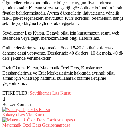
Öğrenciler için ekonomik aile bütçesine uygun fiyatlandırma
yapılmaktadır. Kursun süresi ve içeriği göz önünde bulundurularak
fiyatlar belirlenmektedir. Ayrıca öğrencilerin ihtiyaçlarına yönelik
farklı paket seçenekleri mevcuttur. Kurs ücretleri, ödemelerin hangi
şekilde yapıldığına bağlı olarak değişebilir.
Seydikemer Lgs Kursu, Detaylı bilgi için kursumuzun resmi web
sitesinden veya çağrı merkezimizden bilgi alabilirsiniz.
Online derslerimize başlamadan önce 15-20 dakikalık ücretsiz
deneme dersi yapıyoruz. Derslerimiz 40 dk ders, 10 dk mola, 40 dk
ders şeklinde verilmektedir.
Hızlı Okuma Kursu, Matematik Özel Ders, Kurslarımız,
Dershanelerimiz ve Etüt Merkezlerimiz hakkında ayrıntılı bilgi
almak için whatsapp hattımızı kullanarak bizimle iletişime
geçebilirsiniz.
ETİKETLER:
Seydikemer Lgs Kursu
Benzer Konular
Sakarya Lgs Yks Kursu
Matematik Özel Ders Gaziosmanpaşa