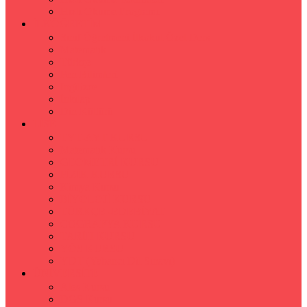
Hızlı Okuma Programı
İLKÖĞRETİM
Sınıf Öğretmeni İlkokul Özel Ders
Matematik
Türkçe
Fen Bilimleri
İngilizce
İnkılap
Din Kültürü
LİSE
TYT-AYT KURSU
Matematik Kursu
GEOMETRİ KURSU
FİZİK KURSU
Kimya Kursu
BİYOLOJİ KURSU
TÜRKÇE -EDEBİYAT
COGRAFYA KURSU
TARİH KURSU
YÖS KURSU
YDT (Yabancı Dil Sınavı)
ÜNİVERSİTE
Ales Kursu
DGS Kursu