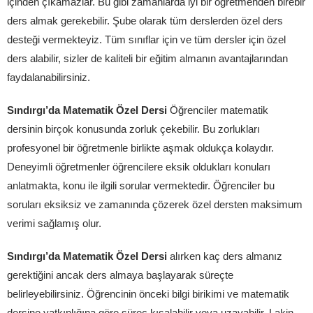
içinden çıkamazlar. Bu gibi zamanlarda iyi bir öğretmenden birebir
ders almak gerekebilir. Şube olarak tüm derslerden özel ders
desteği vermekteyiz. Tüm sınıflar için ve tüm dersler için özel
ders alabilir, sizler de kaliteli bir eğitim almanın avantajlarından
faydalanabilirsiniz.
Sındırgı’da Matematik Özel Dersi
Öğrenciler matematik
dersinin birçok konusunda zorluk çekebilir. Bu zorlukları
profesyonel bir öğretmenle birlikte aşmak oldukça kolaydır.
Deneyimli öğretmenler öğrencilere eksik oldukları konuları
anlatmakta, konu ile ilgili sorular vermektedir. Öğrenciler bu
soruları eksiksiz ve zamanında çözerek özel dersten maksimum
verimi sağlamış olur.
Sındırgı’da Matematik Özel Dersi
alırken kaç ders almanız
gerektiğini ancak ders almaya başlayarak süreçte
belirleyebilirsiniz. Öğrencinin önceki bilgi birikimi ve matematik
dersine yatkınlığına göre süreç kısalabilir veya uzayabilir. Lakin