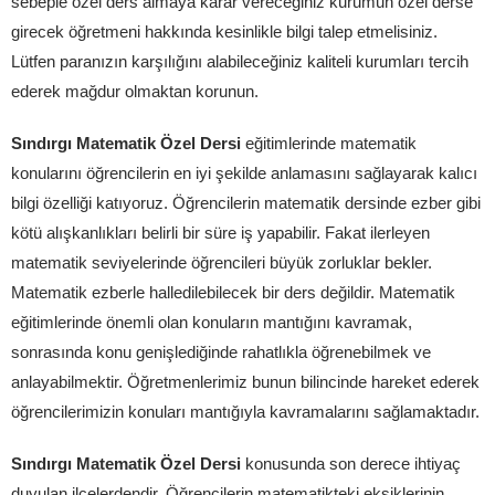
sebeple özel ders almaya karar vereceğiniz kurumun özel derse
girecek öğretmeni hakkında kesinlikle bilgi talep etmelisiniz.
Lütfen paranızın karşılığını alabileceğiniz kaliteli kurumları tercih
ederek mağdur olmaktan korunun.
Sındırgı Matematik Özel Dersi
eğitimlerinde matematik
konularını öğrencilerin en iyi şekilde anlamasını sağlayarak kalıcı
bilgi özelliği katıyoruz. Öğrencilerin matematik dersinde ezber gibi
kötü alışkanlıkları belirli bir süre iş yapabilir. Fakat ilerleyen
matematik seviyelerinde öğrencileri büyük zorluklar bekler.
Matematik ezberle halledilebilecek bir ders değildir. Matematik
eğitimlerinde önemli olan konuların mantığını kavramak,
sonrasında konu genişlediğinde rahatlıkla öğrenebilmek ve
anlayabilmektir. Öğretmenlerimiz bunun bilincinde hareket ederek
öğrencilerimizin konuları mantığıyla kavramalarını sağlamaktadır.
Sındırgı Matematik Özel Dersi
konusunda son derece ihtiyaç
duyulan ilçelerdendir. Öğrencilerin matematikteki eksiklerinin