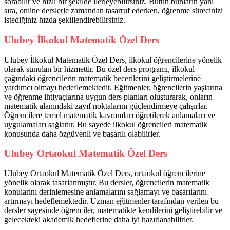
sorabilir ve hızlı bir şekilde ilerleyebilirsiniz. Bütün bunların yanı
sıra, online derslerle zamandan tasarruf ederken, öğrenme sürecinizi
istediğiniz hızda şekillendirebilirsiniz.
Ulubey İlkokul Matematik Özel Ders
Ulubey İlkokul Matematik Özel Ders, ilkokul öğrencilerine yönelik
olarak sunulan bir hizmettir. Bu özel ders programı, ilkokul
çağındaki öğrencilerin matematik becerilerini geliştirmelerine
yardımcı olmayı hedeflemektedir. Eğitmenler, öğrencilerin yaşlarına
ve öğrenme ihtiyaçlarına uygun ders planları oluşturarak, onların
matematik alanındaki zayıf noktalarını güçlendirmeye çalışırlar.
Öğrencilere temel matematik kavramları öğretilerek anlamaları ve
uygulamaları sağlanır. Bu sayede ilkokul öğrencileri matematik
konusunda daha özgüvenli ve başarılı olabilirler.
Ulubey Ortaokul Matematik Özel Ders
Ulubey Ortaokul Matematik Özel Ders, ortaokul öğrencilerine
yönelik olarak tasarlanmıştır. Bu dersler, öğrencilerin matematik
konularını derinlemesine anlamalarını sağlamayı ve başarılarını
artırmayı hedeflemektedir. Uzman eğitmenler tarafından verilen bu
dersler sayesinde öğrenciler, matematikte kendilerini geliştirebilir ve
gelecekteki akademik hedeflerine daha iyi hazırlanabilirler.