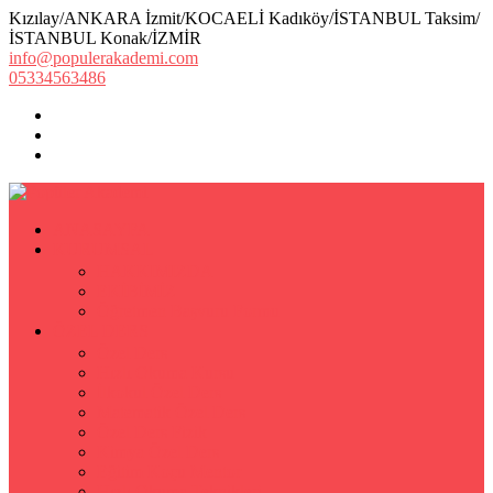
Kızılay/ANKARA İzmit/KOCAELİ Kadıköy/İSTANBUL Taksim/
İSTANBUL Konak/İZMİR
info@populerakademi.com
05334563486
ANASAYFA
KURUMSAL
HAKKIMIZDA
EKİBİMİZ
Öğretmen Başvuru Formu
ÖZEL DERS
Özel Ders
Hızlı Okuma Kursu
İlkokul Özel Ders
Matematik Özel Ders
Özel Ders Fizik
Kimya Özel Ders
Eğitim Koçu Mentor
Hızlı Okuma Teknikleri