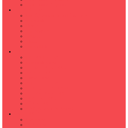
Hızlı Okuma Programı
İLKÖĞRETİM
Sınıf Öğretmeni İlkokul Özel Ders
Matematik
Türkçe
Fen Bilimleri
İngilizce
İnkılap
Din Kültürü
LİSE
TYT-AYT KURSU
Matematik Kursu
GEOMETRİ KURSU
FİZİK KURSU
Kimya Kursu
BİYOLOJİ KURSU
TÜRKÇE -EDEBİYAT
COGRAFYA KURSU
TARİH KURSU
YÖS KURSU
YDT (Yabancı Dil Sınavı)
ÜNİVERSİTE
Ales Kursu
DGS Kursu