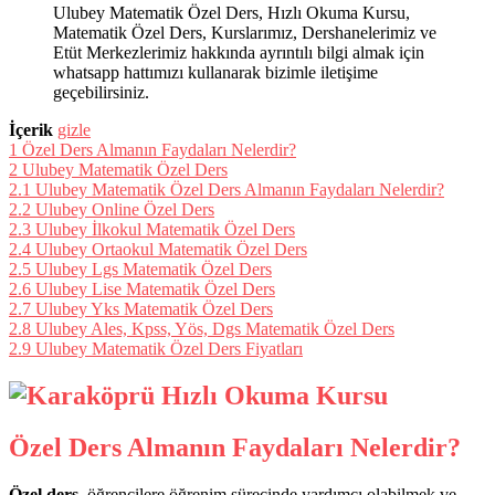
Ulubey Matematik Özel Ders, Hızlı Okuma Kursu,
Matematik Özel Ders, Kurslarımız, Dershanelerimiz ve
Etüt Merkezlerimiz hakkında ayrıntılı bilgi almak için
whatsapp hattımızı kullanarak bizimle iletişime
geçebilirsiniz.
İçerik
gizle
1
Özel Ders Almanın Faydaları Nelerdir?
2
Ulubey Matematik Özel Ders
2.1
Ulubey Matematik Özel Ders Almanın Faydaları Nelerdir?
2.2
Ulubey Online Özel Ders
2.3
Ulubey İlkokul Matematik Özel Ders
2.4
Ulubey Ortaokul Matematik Özel Ders
2.5
Ulubey Lgs Matematik Özel Ders
2.6
Ulubey Lise Matematik Özel Ders
2.7
Ulubey Yks Matematik Özel Ders
2.8
Ulubey Ales, Kpss, Yös, Dgs Matematik Özel Ders
2.9
Ulubey Matematik Özel Ders Fiyatları
Özel Ders Almanın Faydaları Nelerdir?
Özel ders
, öğrencilere öğrenim sürecinde yardımcı olabilmek ve