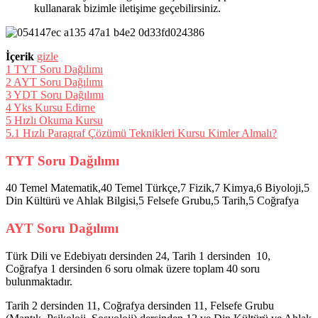
kullanarak bizimle iletişime geçebilirsiniz.
İçerik
gizle
1
TYT Soru Dağılımı
2
AYT Soru Dağılımı
3
YDT Soru Dağılımı
4
Yks Kursu Edirne
5
Hızlı Okuma Kursu
5.1
Hızlı Paragraf Çözümü Teknikleri Kursu Kimler Almalı?
TYT
Soru Dağılımı
40 Temel Matematik,40 Temel Türkçe,7 Fizik,7 Kimya,6 Biyoloji,5
Din Kültürü ve Ahlak Bilgisi,5 Felsefe Grubu,5 Tarih,5 Coğrafya
AYT
Soru Dağılımı
Türk Dili ve Edebiyatı dersinden 24, Tarih 1 dersinden 10,
Coğrafya 1 dersinden 6 soru olmak üzere toplam 40 soru
bulunmaktadır.
Tarih 2 dersinden 11, Coğrafya dersinden 11, Felsefe Grubu