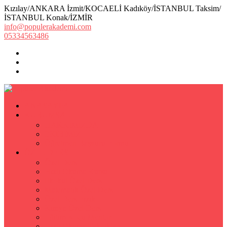
Kızılay/ANKARA İzmit/KOCAELİ Kadıköy/İSTANBUL Taksim/
İSTANBUL Konak/İZMİR
info@populerakademi.com
05334563486
ANASAYFA
KURUMSAL
HAKKIMIZDA
EKİBİMİZ
Öğretmen Başvuru Formu
ÖZEL DERS
Özel Ders
Hızlı Okuma Kursu
İlkokul Özel Ders
Matematik Özel Ders
Özel Ders Fizik
Kimya Özel Ders
Eğitim Koçu Mentor
Hızlı Okuma Teknikleri