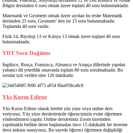
(Mantık, Psikoloji, Sosyoloji) dersinden 12 ve Din Kültürü ve Ahlak
Bilgisi dersinden 6 soru olmak üzere toplam 40 soru bulunmaktadır.
Matematik ve Geometri olmak üzere ayrılan bu testte Matematik
dersinden 25 soru, Geometri’ den ise 15 soru bulunmaktadır.
Toplamda 40 soru vardır.
Fizik 14, Biyoloji 13 ve Kimya 13 olmak üzere toplam 40 soru
bulunmaktadır.
YDT
Soru Dağılımı
İngilizce, Rusça, Fransızca, Almanca ve Arapça dillerinde yapılan
yabancı dil yeterlilik sınavında toplam 80 soru sorulmaktadır. Bu
sorular için verilen süre 120 dakikadır.
Yks Kursu Edirne
Yks Kursu Edirne olarak birebir yüz yüze veya online ders
veriyoruz. Yüz yüze derslerimizde öğrencimizin evine öğretmen
yönlendirmesi yapılır. Online derslerimiz Zoom üzerinden
yapılmakla birlikte derse başlamadan önce 15 dakikalık bir deneme
dersi imkanı sunuyoruz. Bu sayede öğrenci öğretmen değişikliği