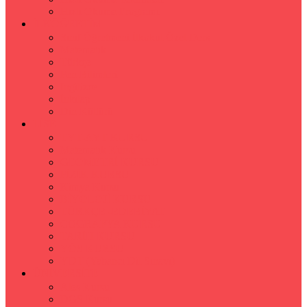
Hızlı Okuma Programı
İLKÖĞRETİM
Sınıf Öğretmeni İlkokul Özel Ders
Matematik
Türkçe
Fen Bilimleri
İngilizce
İnkılap
Din Kültürü
LİSE
TYT-AYT KURSU
Matematik Kursu
GEOMETRİ KURSU
FİZİK KURSU
Kimya Kursu
BİYOLOJİ KURSU
TÜRKÇE -EDEBİYAT
COGRAFYA KURSU
TARİH KURSU
YÖS KURSU
YDT (Yabancı Dil Sınavı)
ÜNİVERSİTE
Ales Kursu
DGS Kursu