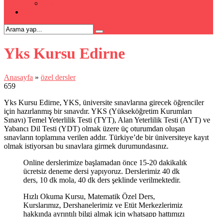
Kpss Kursu
İLETİŞİM
Yks Kursu Edirne
Anasayfa
»
özel dersler
659
Yks Kursu Edirne, YKS, üniversite sınavlarına girecek öğrenciler
için hazırlanmış bir sınavdır. YKS (Yükseköğretim Kurumları
Sınavı) Temel Yeterlilik Testi (TYT), Alan Yeterlilik Testi (AYT) ve
Yabancı Dil Testi (YDT) olmak üzere üç oturumdan oluşan
sınavların toplamına verilen addır. Türkiye’de bir üniversiteye kayıt
olmak istiyorsan bu sınavlara girmek durumundasınız.
Online derslerimize başlamadan önce 15-20 dakikalık
ücretsiz deneme dersi yapıyoruz. Derslerimiz 40 dk
ders, 10 dk mola, 40 dk ders şeklinde verilmektedir.
Hızlı Okuma Kursu, Matematik Özel Ders,
Kurslarımız, Dershanelerimiz ve Etüt Merkezlerimiz
hakkında ayrıntılı bilgi almak için whatsapp hattımızı