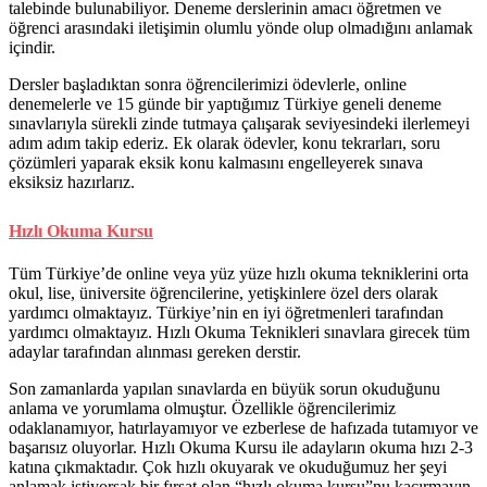
talebinde bulunabiliyor. Deneme derslerinin amacı öğretmen ve
öğrenci arasındaki iletişimin olumlu yönde olup olmadığını anlamak
içindir.
Dersler başladıktan sonra öğrencilerimizi ödevlerle, online
denemelerle ve 15 günde bir yaptığımız Türkiye geneli deneme
sınavlarıyla sürekli zinde tutmaya çalışarak seviyesindeki ilerlemeyi
adım adım takip ederiz. Ek olarak ödevler, konu tekrarları, soru
çözümleri yaparak eksik konu kalmasını engelleyerek sınava
eksiksiz hazırlarız.
Hızlı Okuma Kursu
Tüm Türkiye’de online veya yüz yüze hızlı okuma tekniklerini orta
okul, lise, üniversite öğrencilerine, yetişkinlere özel ders olarak
yardımcı olmaktayız. Türkiye’nin en iyi öğretmenleri tarafından
yardımcı olmaktayız. Hızlı Okuma Teknikleri sınavlara girecek tüm
adaylar tarafından alınması gereken derstir.
Son zamanlarda yapılan sınavlarda en büyük sorun okuduğunu
anlama ve yorumlama olmuştur. Özellikle öğrencilerimiz
odaklanamıyor, hatırlayamıyor ve ezberlese de hafızada tutamıyor ve
başarısız oluyorlar. Hızlı Okuma Kursu ile adayların okuma hızı 2-3
katına çıkmaktadır. Çok hızlı okuyarak ve okuduğumuz her şeyi
anlamak istiyorsak bir fırsat olan “hızlı okuma kursu”nu kaçırmayın.