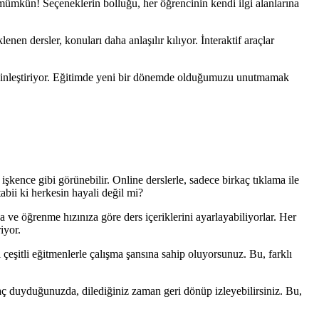
 mümkün! Seçeneklerin bolluğu, her öğrencinin kendi ilgi alanlarına
lenen dersler, konuları daha anlaşılır kılıyor. İnteraktif araçlar
enginleştiriyor. Eğitimde yeni bir dönemde olduğumuzu unutmamak
şkence gibi görünebilir. Online derslerle, sadece birkaç tıklama ile
bii ki herkesin hayali değil mi?
za ve öğrenme hızınıza göre ders içeriklerini ayarlayabiliyorlar. Her
iyor.
 çeşitli eğitmenlerle çalışma şansına sahip oluyorsunuz. Bu, farklı
iyaç duyduğunuzda, dilediğiniz zaman geri dönüp izleyebilirsiniz. Bu,