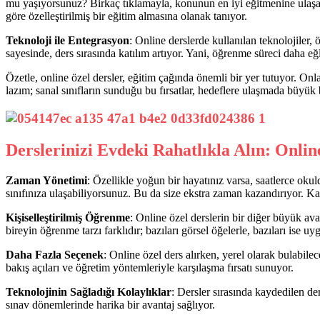
mu yaşıyorsunuz? Birkaç tıklamayla, konunun en iyi eğitmenine ulaşabi
göre özelleştirilmiş bir eğitim almasına olanak tanıyor.
Teknoloji ile Entegrasyon
: Online derslerde kullanılan teknolojiler, ö
sayesinde, ders sırasında katılım artıyor. Yani, öğrenme süreci daha eğle
Özetle, online özel dersler, eğitim çağında önemli bir yer tutuyor. 
lazım; sanal sınıfların sunduğu bu fırsatlar, hedeflere ulaşmada büyük 
Derslerinizi Evdeki Rahatlıkla Alın: Onlin
Zaman Yönetimi
: Özellikle yoğun bir hayatınız varsa, saatlerce oku
sınıfınıza ulaşabiliyorsunuz. Bu da size ekstra zaman kazandırıyor. K
Kişiselleştirilmiş Öğrenme
: Online özel derslerin bir diğer büyük ava
bireyin öğrenme tarzı farklıdır; bazıları görsel öğelerle, bazıları ise u
Daha Fazla Seçenek
: Online özel ders alırken, yerel olarak bulabile
bakış açıları ve öğretim yöntemleriyle karşılaşma fırsatı sunuyor.
Teknolojinin Sağladığı Kolaylıklar
: Dersler sırasında kaydedilen de
sınav dönemlerinde harika bir avantaj sağlıyor.