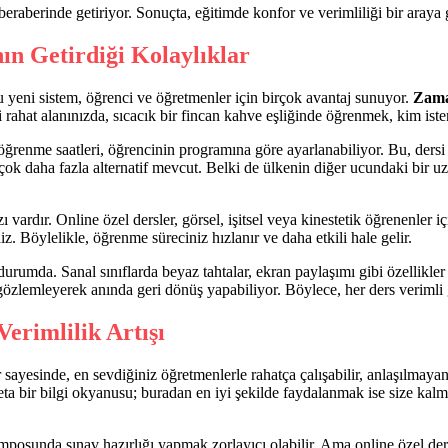
 beraberinde getiriyor. Sonuçta, eğitimde konfor ve verimliliği bir araya
n Getirdiği Kolaylıklar
u yeni sistem, öğrenci ve öğretmenler için birçok avantaj sunuyor.
Zama
di rahat alanınızda, sıcacık bir fincan kahve eşliğinde öğrenmek, kim is
 öğrenme saatleri, öğrencinin programına göre ayarlanabiliyor. Bu, ders
ok daha fazla alternatif mevcut. Belki de ülkenin diğer ucundaki bir uz
ı vardır. Online özel dersler, görsel, işitsel veya kinestetik öğrenenler i
z. Böylelikle, öğrenme süreciniz hızlanır ve daha etkili hale gelir.
urumda. Sanal sınıflarda beyaz tahtalar, ekran paylaşımı gibi özellikler
 gözlemleyerek anında geri dönüş yapabiliyor. Böylece, her ders verimli 
erimlilik Artışı
sayesinde, en sevdiğiniz öğretmenlerle rahatça çalışabilir, anlaşılmayan 
adeta bir bilgi okyanusu; buradan en iyi şekilde faydalanmak ise size kalm
emposunda sınav hazırlığı yapmak zorlayıcı olabilir. Ama online özel de