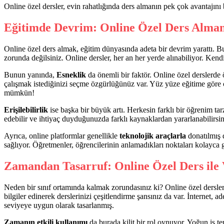
Online özel dersler, evin rahatlığında ders almanın pek çok avantajını
Eğitimde Devrim: Online Özel Ders Almanı
Online özel ders almak, eğitim dünyasında adeta bir devrim yarattı. B
zorunda değilsiniz. Online dersler, her an her yerde alınabiliyor. Ken
Bunun yanında,
Esneklik
da önemli bir faktör. Online özel derslerde
çalışmak istediğinizi seçme özgürlüğünüz var. Yüz yüze eğitime göre ç
mümkün!
Erişilebilirlik
ise başka bir büyük artı. Herkesin farklı bir öğrenim tarz
edebilir ve ihtiyaç duyduğunuzda farklı kaynaklardan yararlanabilirsini
Ayrıca, online platformlar genellikle
teknolojik araçlarla
donatılmış d
sağlıyor. Öğretmenler, öğrencilerinin anlamadıkları noktaları kolayca
Zamandan Tasarruf: Online Özel Ders ile V
Neden bir sınıf ortamında kalmak zorundasınız ki? Online özel dersler 
bilgiler edinerek derslerinizi çeşitlendirme şansınız da var. İnternet, 
seviyeye uygun olarak tasarlanmış.
Zamanın etkili kullanımı
da burada kilit bir rol oynuyor. Yoğun iş t