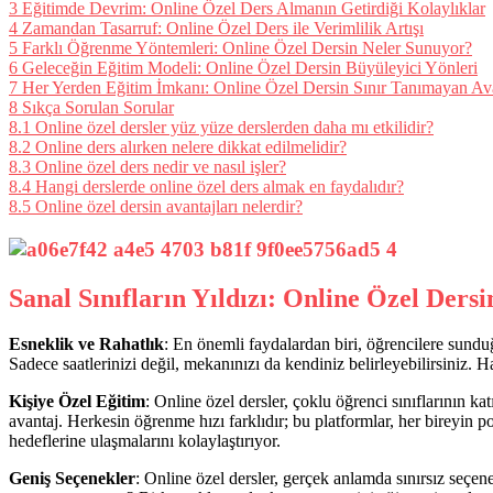
3
Eğitimde Devrim: Online Özel Ders Almanın Getirdiği Kolaylıklar
4
Zamandan Tasarruf: Online Özel Ders ile Verimlilik Artışı
5
Farklı Öğrenme Yöntemleri: Online Özel Dersin Neler Sunuyor?
6
Geleceğin Eğitim Modeli: Online Özel Dersin Büyüleyici Yönleri
7
Her Yerden Eğitim İmkanı: Online Özel Dersin Sınır Tanımayan Ava
8
Sıkça Sorulan Sorular
8.1
Online özel dersler yüz yüze derslerden daha mı etkilidir?
8.2
Online ders alırken nelere dikkat edilmelidir?
8.3
Online özel ders nedir ve nasıl işler?
8.4
Hangi derslerde online özel ders almak en faydalıdır?
8.5
Online özel dersin avantajları nelerdir?
Sanal Sınıfların Yıldızı: Online Özel Ders
Esneklik ve Rahatlık
: En önemli faydalardan biri, öğrencilere sunduğu 
Sadece saatlerinizi değil, mekanınızı da kendiniz belirleyebilirsiniz. H
Kişiye Özel Eğitim
: Online özel dersler, çoklu öğrenci sınıflarının ka
avantaj. Herkesin öğrenme hızı farklıdır; bu platformlar, her bireyin p
hedeflerine ulaşmalarını kolaylaştırıyor.
Geniş Seçenekler
: Online özel dersler, gerçek anlamda sınırsız seçen