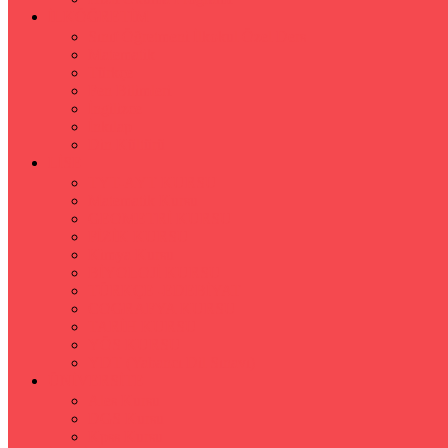
İLKÖĞRETİM
Sınıf Öğretmeni İlkokul Özel Ders
Matematik
Türkçe
Fen Bilimleri
İngilizce
İnkılap
Din Kültürü
LİSE
TYT-AYT KURSU
Matematik Kursu
GEOMETRİ KURSU
FİZİK KURSU
Kimya Kursu
BİYOLOJİ KURSU
TÜRKÇE -EDEBİYAT
COGRAFYA KURSU
TARİH KURSU
YÖS KURSU
YDT (Yabancı Dil Sınavı)
ÜNİVERSİTE
Ales Kursu
DGS Kursu
Kpss Kursu