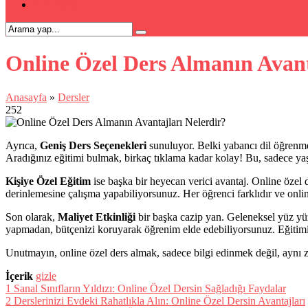
İLETİŞİM
Online Özel Ders Almanın Avant
Anasayfa
»
Dersler
252
Ayrıca,
Geniş Ders Seçenekleri
sunuluyor. Belki yabancı dil öğrenmek
Aradığınız eğitimi bulmak, birkaç tıklama kadar kolay! Bu, sadece yaş
Kişiye Özel Eğitim
ise başka bir heyecan verici avantaj. Online özel 
derinlemesine çalışma yapabiliyorsunuz. Her öğrenci farklıdır ve onlin
Son olarak,
Maliyet Etkinliği
bir başka cazip yan. Geleneksel yüz yüze
yapmadan, bütçenizi koruyarak öğrenim elde edebiliyorsunuz. Eğitiminizi
Unutmayın, online özel ders almak, sadece bilgi edinmek değil, aynı
İçerik
gizle
1
Sanal Sınıfların Yıldızı: Online Özel Dersin Sağladığı Faydalar
2
Derslerinizi Evdeki Rahatlıkla Alın: Online Özel Dersin Avantajları