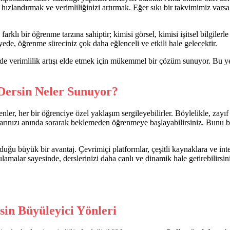
hızlandırmak ve verimliliğinizi artırmak. Eğer sıkı bir takvimimiz varsa
farklı bir öğrenme tarzına sahiptir; kimisi görsel, kimisi işitsel bilgiler
ayede, öğrenme süreciniz çok daha eğlenceli ve etkili hale gelecektir.
e verimlilik artışı elde etmek için mükemmel bir çözüm sunuyor. Bu yen
Dersin Neler Sunuyor?
enler, her bir öğrenciye özel yaklaşım sergileyebilirler. Böylelikle, zay
rularınızı anında sorarak beklemeden öğrenmeye başlayabilirsiniz. Bunu b
duğu büyük bir avantaj. Çevrimiçi platformlar, çeşitli kaynaklara ve in
gulamalar sayesinde, derslerinizi daha canlı ve dinamik hale getirebilirsi
sin Büyüleyici Yönleri