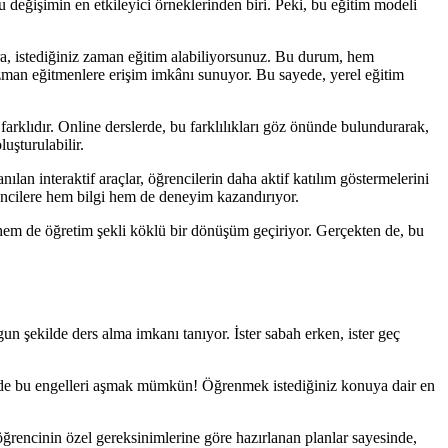
bu değişimin en etkileyici örneklerinden biri. Peki, bu eğitim modeli
ra, istediğiniz zaman eğitim alabiliyorsunuz. Bu durum, hem
 uzman eğitmenlere erişim imkânı sunuyor. Bu sayede, yerel eğitim
farklıdır. Online derslerde, bu farklılıkları göz önünde bulundurarak,
uşturulabilir.
nılan interaktif araçlar, öğrencilerin daha aktif katılım göstermelerini
öğrencilere hem bilgi hem de deneyim kazandırıyor.
hem de öğretim şekli köklü bir dönüşüm geçiriyor. Gerçekten de, bu
un şekilde ders alma imkanı tanıyor. İster sabah erken, ister geç
sinde bu engelleri aşmak mümkün! Öğrenmek istediğiniz konuya dair en
 öğrencinin özel gereksinimlerine göre hazırlanan planlar sayesinde,