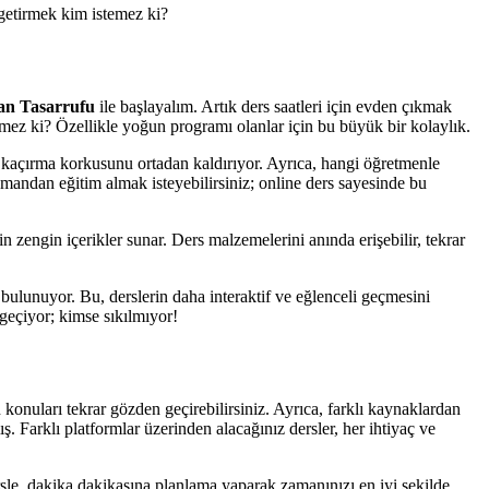
 getirmek kim istemez ki?
n Tasarrufu
ile başlayalım. Artık ders saatleri için evden çıkmak
temez ki? Özellikle yoğun programı olanlar için bu büyük bir kolaylık.
i kaçırma korkusunu ortadan kaldırıyor. Ayrıca, hangi öğretmenle
mandan eğitim almak isteyebilirsiniz; online ders sayesinde bu
çin zengin içerikler sunar. Ders malzemelerini anında erişebilir, tekrar
 bulunuyor. Bu, derslerin daha interaktif ve eğlenceli geçmesini
geçiyor; kimse sıkılmıyor!
konuları tekrar gözden geçirebilirsiniz. Ayrıca, farklı kaynaklardan
ış. Farklı platformlar üzerinden alacağınız dersler, her ihtiyaç ve
rsle, dakika dakikasına planlama yaparak zamanınızı en iyi şekilde