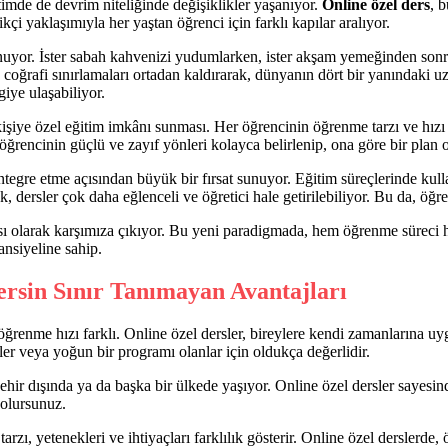
imde de devrim niteliğinde değişiklikler yaşanıyor.
Online özel ders
, 
çi yaklaşımıyla her yaştan öğrenci için farklı kapılar aralıyor.
 sunuyor. İster sabah kahvenizi yudumlarken, ister akşam yemeğinden son
a, coğrafi sınırlamaları ortadan kaldırarak, dünyanın dört bir yanındaki
giye ulaşabiliyor.
kişiye özel eğitim imkânı sunması. Her öğrencinin öğrenme tarzı ve hızı 
öğrencinin güçlü ve zayıf yönleri kolayca belirlenip, ona göre bir plan ol
entegre etme açısından büyük bir fırsat sunuyor. Eğitim süreçlerinde kulla
rak, dersler çok daha eğlenceli ve öğretici hale getirilebiliyor. Bu da, 
ası olarak karşımıza çıkıyor. Bu yeni paradigmada, hem öğrenme süreci 
nsiyeline sahip.
rsin Sınır Tanımayan Avantajları
ğrenme hızı farklı. Online özel dersler, bireylere kendi zamanlarına uyg
ciler veya yoğun bir programı olanlar için oldukça değerlidir.
şehir dışında ya da başka bir ülkede yaşıyor. Online özel dersler saye
 olursunuz.
zı, yetenekleri ve ihtiyaçları farklılık gösterir. Online özel derslerde,