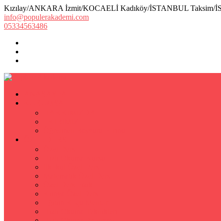
Kızılay/ANKARA İzmit/KOCAELİ Kadıköy/İSTANBUL Taksim/
info@populerakademi.com
05334563486
ANASAYFA
KURUMSAL
HAKKIMIZDA
EKİBİMİZ
Öğretmen Başvuru Formu
ÖZEL DERS
Özel Ders
Hızlı Okuma Kursu
İlkokul Özel Ders
Matematik Özel Ders
Özel Ders Fizik
Kimya Özel Ders
Eğitim Koçu Mentor
Hızlı Okuma Teknikleri
Hızlı Okuma Programı