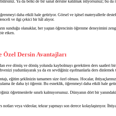
lirsiniz. Ya da belki de bir sanat dersine katılmak istiyorsunuz; bu da
ğrenmeyi daha etkili hale getiriyor. Görsel ve işitsel materyallerle destek
nceli ve ilgi çekici bir hâl alıyor.
Onların sunduğu olanaklar, her yaştan öğrencinin öğrenme deneyimini z
bir etken.
e Özel Dersin Avantajları
ldan eve dönüş ve dönüş yolunda kaybolmayı gerektiren ders saatleri bir i
ahvenizi yudumlayarak ya da en sevdiğiniz eşofmanlarla ders dinlemek ta
ntajı, eğitim şeklinizin tamamen size özel olması. Hocalar, ihtiyaçlarını
ygulama ile daha iyi öğrenir. Bu esneklik, öğrenmeyi daha etkili hale getir
ceğiniz öğretmenlerle sınırlı kalmıyorsunuz. Dünyanın dört bir yanındaki
rs notları veya videolar, tekrar yapmayı son derece kolaylaştırıyor. İht