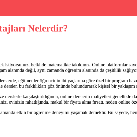
ajları Nelerdir?
 istiyorsunuz, belki de matematikte takıldınız. Online platformlar say
am alanında değil, aynı zamanda öğrenim alanında da çeşitlilik sağlıyor
derslerde, eğitmenler öğrencinin ihtiyaçlarına göre özel bir program haz
e dersler, bu farklılıkları göz önünde bulundurarak kişisel bir yaklaşım
 derslerle karşılaştırıldığında, online derslerin maliyetleri genellikle
 evinizin rahatlığında, makul bir fiyata alma fırsatı, neden online özel
 zamanda etkin bir öğrenme deneyimi yaşamak demektir. Bu sayede, hem 