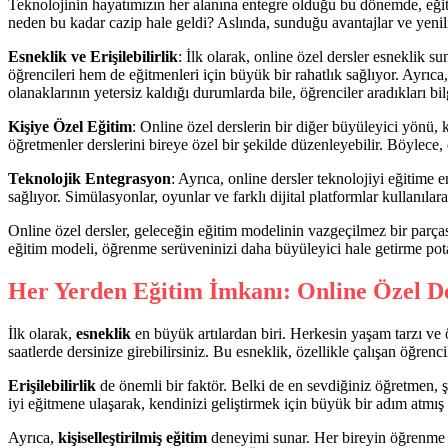
Teknolojinin hayatımızın her alanına entegre olduğu bu dönemde, eğit
neden bu kadar cazip hale geldi? Aslında, sunduğu avantajlar ve yenilik
Esneklik ve Erişilebilirlik
: İlk olarak, online özel dersler esneklik
öğrencileri hem de eğitmenleri için büyük bir rahatlık sağlıyor. Ayrıc
olanaklarının yetersiz kaldığı durumlarda bile, öğrenciler aradıkları bil
Kişiye Özel Eğitim
: Online özel derslerin bir diğer büyüleyici yönü, 
öğretmenler derslerini bireye özel bir şekilde düzenleyebilir. Böylece, 
Teknolojik Entegrasyon
: Ayrıca, online dersler teknolojiyi eğitime 
sağlıyor. Simülasyonlar, oyunlar ve farklı dijital platformlar kullanıla
Online özel dersler, geleceğin eğitim modelinin vazgeçilmez bir parç
eğitim modeli, öğrenme serüveninizi daha büyüleyici hale getirme pota
Her Yerden Eğitim İmkanı: Online Özel De
İlk olarak,
esneklik
en büyük artılardan biri. Herkesin yaşam tarzı ve ö
saatlerde dersinize girebilirsiniz. Bu esneklik, özellikle çalışan öğren
Erişilebilirlik
de önemli bir faktör. Belki de en sevdiğiniz öğretmen, 
iyi eğitmene ulaşarak, kendinizi geliştirmek için büyük bir adım atmış
Ayrıca,
kişiselleştirilmiş eğitim
deneyimi sunar. Her bireyin öğrenme tar